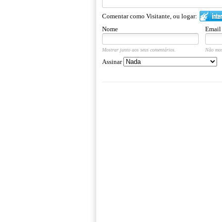
Comentar como Visitante, ou logar:
Nome
Email
Mostrar junto aos seus comentários.
Não mos
Assinar