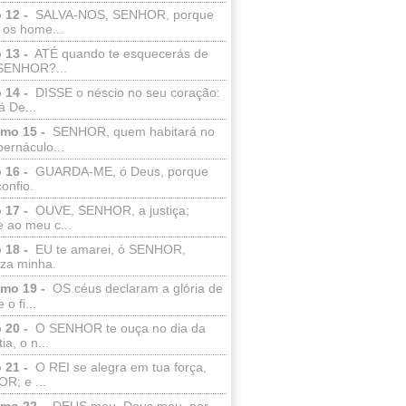
 12 -
SALVA-NOS, SENHOR, porque
 os home...
 13 -
ATÉ quando te esquecerás de
SENHOR?...
 14 -
DISSE o néscio no seu coração:
 De...
lmo 15 -
SENHOR, quem habitará no
bernáculo...
 16 -
GUARDA-ME, ó Deus, porque
confio.
 17 -
OUVE, SENHOR, a justiça;
 ao meu c...
 18 -
EU te amarei, ó SENHOR,
eza minha.
lmo 19 -
OS céus declaram a glória de
o fi...
 20 -
O SENHOR te ouça no dia da
ia, o n...
 21 -
O REI se alegra em tua força,
R; e ...
lmo 22 -
DEUS meu, Deus meu, por