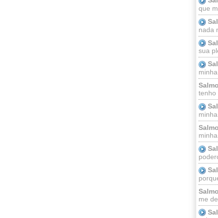
que m
Sa
nada m
Sa
sua pl
Sa
minha
Salmo
tenho
Sa
minha 
Salmo
minha;
Sa
podero
Sa
porque
Salmo
me dei
Sa