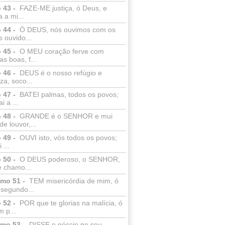
 43 -
FAZE-ME justiça, ó Deus, e
a a mi...
 44 -
Ó DEUS, nós ouvimos com os
 ouvido...
 45 -
O MEU coração ferve com
as boas, f...
 46 -
DEUS é o nosso refúgio e
eza, soco...
 47 -
BATEI palmas, todos os povos;
i a ...
 48 -
GRANDE é o SENHOR e mui
de louvor,...
 49 -
OUVI isto, vós todos os povos;
 ...
 50 -
O DEUS poderoso, o SENHOR,
e chamo...
lmo 51 -
TEM misericórdia de mim, ó
 segundo...
 52 -
POR que te glorias na malícia, ó
 p...
lmo 53 -
DISSE o néscio no seu