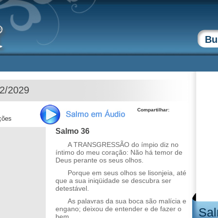
12/2029
Compartilhar:
ções
Salmo 36
A TRANSGRESSÃO do ímpio diz no
íntimo do meu coração: Não há temor de
Deus perante os seus olhos.
Porque em seus olhos se lisonjeia, até
que a sua iniqüidade se descubra ser
detestável.
As palavras da sua boca são malícia e
engano; deixou de entender e de fazer o
Sal
bem.