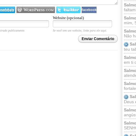
Salmo
faltam
facebook
Website (opcional)
Salmo
mim, 
Salmo
trado publicamente.
Se você tem um website, linke para ele aqui.
Não há
Enviar Comentário
Sa
teu ta
Salmo
em ti 
Salmo
atende
Salmo
fortal
Sa
Deus e 
Salmo
angúst
Salmo
SENHO
Sa