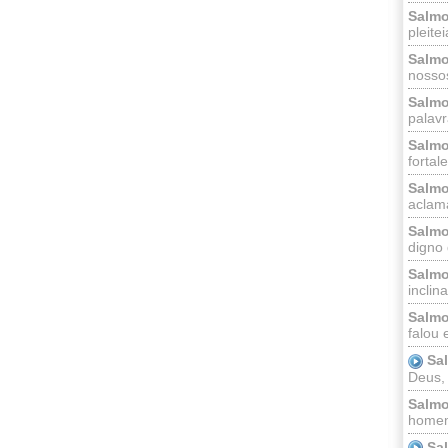
Salmo
pleitei
Salmo
nossos
Salmo
palavr
Salmo
fortal
Salmo
aclama
Salmo
digno 
Salmo
inclinai
Salmo
falou 
Sa
Deus,
Salmo
homem
Sa