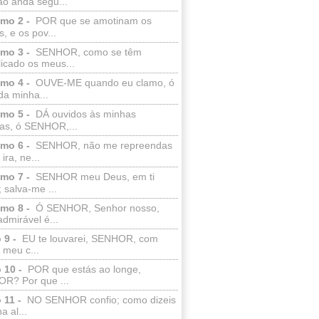
ão anda segu...
lmo 2 -
POR que se amotinam os
s, e os pov...
lmo 3 -
SENHOR, como se têm
licado os meus...
lmo 4 -
OUVE-ME quando eu clamo, ó
da minha...
lmo 5 -
DÁ ouvidos às minhas
ras, ó SENHOR,...
lmo 6 -
SENHOR, não me repreendas
ira, ne...
lmo 7 -
SENHOR meu Deus, em ti
; salva-me ...
lmo 8 -
Ó SENHOR, Senhor nosso,
dmirável é...
 9 -
EU te louvarei, SENHOR, com
 meu c...
 10 -
POR que estás ao longe,
R? Por que ...
 11 -
NO SENHOR confio; como dizeis
a al...