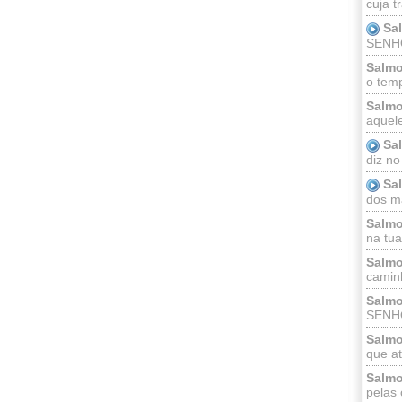
cuja t
Sa
SENHOR
Salmo
o temp
Salmo
aquele
Sa
diz no
Sa
dos ma
Salmo
na tua 
Salmo
caminh
Salmo
SENHO
Salmo
que at
Salmo
pelas 