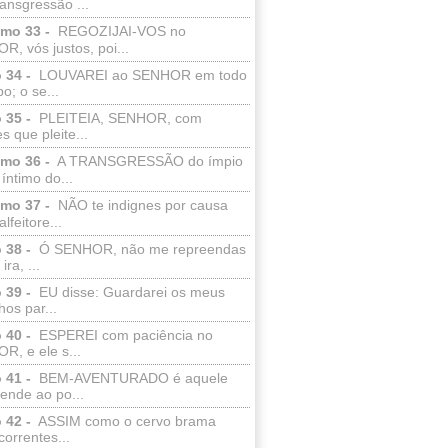
ransgressão ...
lmo 33 -
REGOZIJAI-VOS no
, vós justos, poi...
 34 -
LOUVAREI ao SENHOR em todo
o; o se...
 35 -
PLEITEIA, SENHOR, com
s que pleite...
lmo 36 -
A TRANSGRESSÃO do ímpio
 íntimo do...
lmo 37 -
NÃO te indignes por causa
lfeitore...
 38 -
Ó SENHOR, não me repreendas
ira, ...
 39 -
EU disse: Guardarei os meus
os par...
 40 -
ESPEREI com paciência no
R, e ele s...
 41 -
BEM-AVENTURADO é aquele
ende ao po...
 42 -
ASSIM como o cervo brama
correntes...