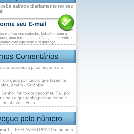
ceba salmos diariamente no seu
l!
ara realizar seu cadastro, trabalhos com o
rner, uma ferramenta do Google que realiza
abalho com agilidade e segurança!
imos Comentários
vra maravilhosa p/ começar o dia -
r obrigada por tudo o que fazes na
 vida, amém - Verônica
Senhor muito obrigado meu Pai, por
ue sou e que tenho,pois se tenho é
 me deste. - Erika
egue pelo número
lmo 1 -
BEM-AVENTURADO o homem