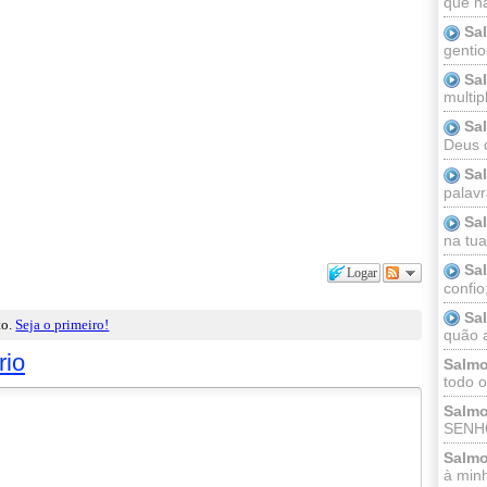
que n
Sa
gentio
Sa
multip
Sa
Deus 
Sa
palav
Sa
na tua 
Sa
Logar
confio
Sa
to.
Seja o primeiro!
quão a
rio
Salmo
todo o
Salmo
SENHO
Salmo
à minh