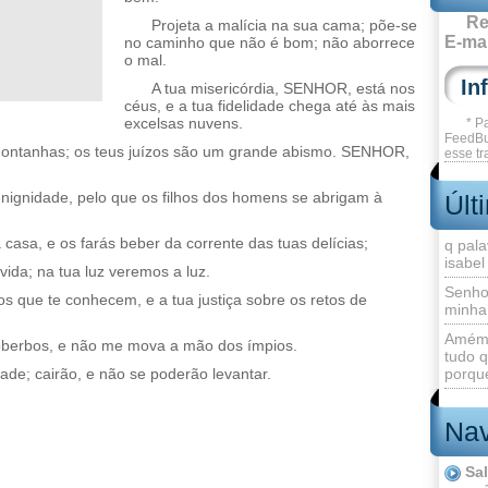
Re
Projeta a malícia na sua cama; põe-se
E-mai
no caminho que não é bom; não aborrece
o mal.
A tua misericórdia, SENHOR, está nos
céus, e a tua fidelidade chega até às mais
excelsas nuvens.
* P
FeedBu
 montanhas; os teus juízos são um grande abismo. SENHOR,
esse tr
.
enignidade, pelo que os filhos dos homens se abrigam à
Últ
 casa, e os farás beber da corrente das tuas delícias;
q pala
isabel
vida; na tua luz veremos a luz.
Senho
s que te conhecem, e a tua justiça sobre os retos de
minha
Amém 
berbos, e não me mova a mão dos ímpios.
tudo q
dade; cairão, e não se poderão levantar.
porque
Nav
Sa