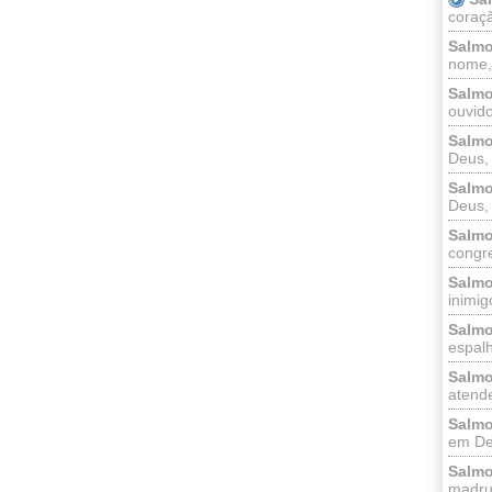
coraçã
Salmo
nome, 
Salmo
ouvido
Salmo
Deus, 
Salmo
Deus, 
Salmo
congr
Salmo
inimigo
Salmo
espalh
Salmo
atende
Salmo
em Deu
Salmo
madrug