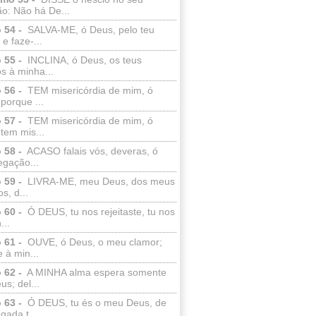
o: Não há De...
 54 -
SALVA-ME, ó Deus, pelo teu
e faze-...
 55 -
INCLINA, ó Deus, os teus
s à minha...
 56 -
TEM misericórdia de mim, ó
porque ...
 57 -
TEM misericórdia de mim, ó
tem mis...
 58 -
ACASO falais vós, deveras, ó
egação...
 59 -
LIVRA-ME, meu Deus, dos meus
s, d...
 60 -
Ó DEUS, tu nos rejeitaste, tu nos
...
 61 -
OUVE, ó Deus, o meu clamor;
 à min...
 62 -
A MINHA alma espera somente
s; del...
 63 -
Ó DEUS, tu és o meu Deus, de
ada t...