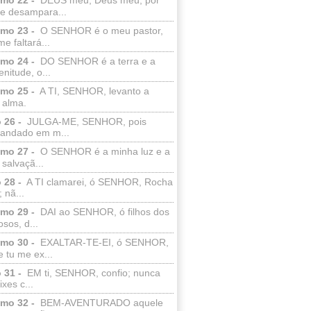
e desampara...
lmo 23 -
O SENHOR é o meu pastor,
e faltará...
lmo 24 -
DO SENHOR é a terra e a
enitude, o...
lmo 25 -
A TI, SENHOR, levanto a
 alma.
 26 -
JULGA-ME, SENHOR, pois
 andado em m...
lmo 27 -
O SENHOR é a minha luz e a
salvaçã...
 28 -
A TI clamarei, ó SENHOR, Rocha
 nã...
lmo 29 -
DAI ao SENHOR, ó filhos dos
sos, d...
lmo 30 -
EXALTAR-TE-EI, ó SENHOR,
 tu me ex...
 31 -
EM ti, SENHOR, confio; nunca
xes c...
lmo 32 -
BEM-AVENTURADO aquele