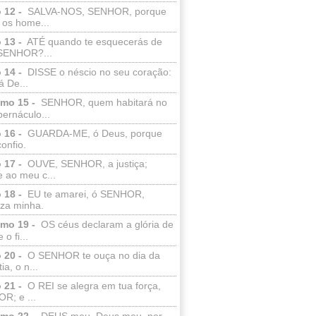
 12 -
SALVA-NOS, SENHOR, porque
 os home...
 13 -
ATÉ quando te esquecerás de
SENHOR?...
 14 -
DISSE o néscio no seu coração:
 De...
lmo 15 -
SENHOR, quem habitará no
bernáculo...
 16 -
GUARDA-ME, ó Deus, porque
confio.
 17 -
OUVE, SENHOR, a justiça;
 ao meu c...
 18 -
EU te amarei, ó SENHOR,
eza minha.
lmo 19 -
OS céus declaram a glória de
o fi...
 20 -
O SENHOR te ouça no dia da
ia, o n...
 21 -
O REI se alegra em tua força,
R; e ...
lmo 22 -
DEUS meu, Deus meu, por