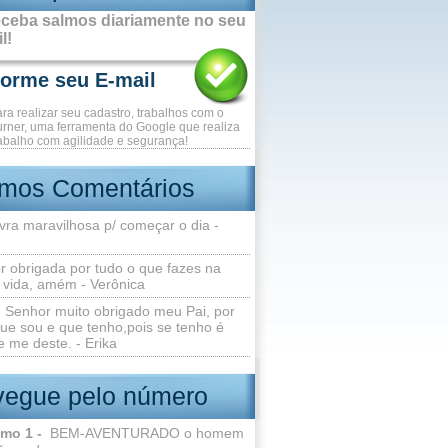
ceba salmos diariamente no seu
l!
ara realizar seu cadastro, trabalhos com o
rner, uma ferramenta do Google que realiza
abalho com agilidade e segurança!
imos Comentários
vra maravilhosa p/ começar o dia -
r obrigada por tudo o que fazes na
 vida, amém - Verônica
Senhor muito obrigado meu Pai, por
ue sou e que tenho,pois se tenho é
 me deste. - Erika
egue pelo número
lmo 1 -
BEM-AVENTURADO o homem