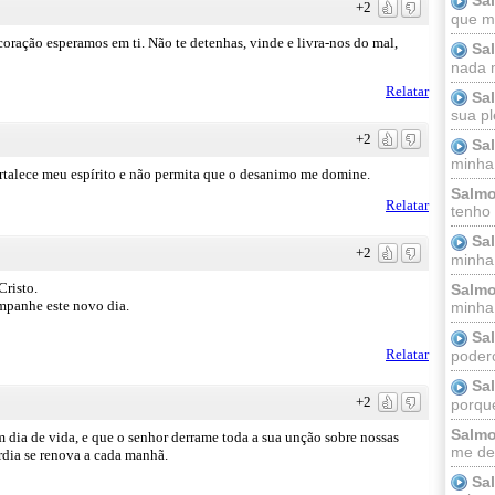
+2
que m
ração esperamos em ti. Não te detenhas, vinde e livra-nos do mal,
Sa
nada m
Relatar
Sa
sua pl
+2
Sa
minha
fortalece meu espírito e não permita que o desanimo me domine.
Salmo
Relatar
tenho
Sa
+2
minha 
risto.
Salmo
mpanhe este novo dia.
minha;
Sa
Relatar
podero
Sa
+2
porque
Salmo
dia de vida, e que o senhor derrame toda a sua unção sobre nossas
me dei
órdia se renova a cada manhã.
Sa