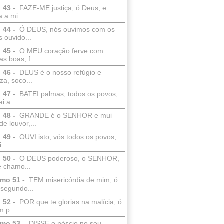
 43 -
FAZE-ME justiça, ó Deus, e
a a mi...
 44 -
Ó DEUS, nós ouvimos com os
 ouvido...
 45 -
O MEU coração ferve com
as boas, f...
 46 -
DEUS é o nosso refúgio e
eza, soco...
 47 -
BATEI palmas, todos os povos;
i a ...
 48 -
GRANDE é o SENHOR e mui
de louvor,...
 49 -
OUVI isto, vós todos os povos;
 ...
 50 -
O DEUS poderoso, o SENHOR,
e chamo...
lmo 51 -
TEM misericórdia de mim, ó
 segundo...
 52 -
POR que te glorias na malícia, ó
 p...
lmo 53 -
DISSE o néscio no seu