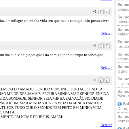
Salmo
pleitei
+1
Salmo
faz um milagre em minha vida seu que estais comigo , não posso viver
nossos
Salmo
Relatar
palavr
Salmo
+1
fortal
Salmo
dia que se iniçia,sei que esta comigo todo o tempo tu sabes que
aclama
Salmo
Relatar
digno 
Salmo
+1
inclinai
AMÉM PAI DO AMADO! SENHOR CONTINUE FORTALECENDO A
Salmo
 NÃO ME DEIXES JAMAIS, SEGURA MINHA MÃO SENHOR ENSINA
falou 
 DA BONDADE. SENHOR SEJA MINHA SALVAÇÃO NO DIA DE
 PARA ILUMIMAR MINHA VIDA E A VIDA DA MINHA FAMÍLIA!
Sa
TI, POR TUDO QUE O SENHOR TEM FEITO EM MINHA VIDA,
Deus,
 UM PAI.
Salmo
AMENTE EM NOME DE JESUS, AMÉM!
homem
Relatar
Sa