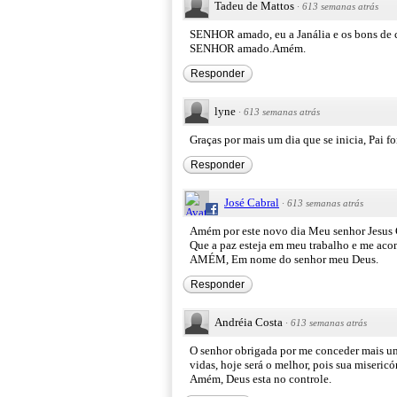
Tadeu de Mattos
·
613 semanas atrás
SENHOR amado, eu a Janália e os bons de co
SENHOR amado.Amém.
Responder
lyne
·
613 semanas atrás
Graças por mais um dia que se inicia, Pai 
Responder
José Cabral
·
613 semanas atrás
Amém por este novo dia Meu senhor Jesus C
Que a paz esteja em meu trabalho e me aco
AMÉM, Em nome do senhor meu Deus.
Responder
Andréia Costa
·
613 semanas atrás
O senhor obrigada por me conceder mais um 
vidas, hoje será o melhor, pois sua miseric
Amém, Deus esta no controle.