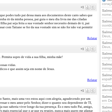
coraçã
+1
Salmo
nome, 
i que podes tudo pai dessa mara aos documentos deste carro sabes que
nha rir da minha pessoa, pai guia o meu dia livra me das ciladas
Salmo
ilha pai seja feita a sua vontade senhor necessito demais de ti, pai
ouvido
asar com Tatiane se for da sua vontade sim se não for não vai permitir
Salmo
Deus, 
Relatar
Salmo
Deus, 
+1
Salmo
le. Permita sopro de vida a sua filha, minha mãe!
congr
Salmo
ossas vidas.
inimigo
dicos e que assim seja em nome de Jesus.
Salmo
espalh
Relatar
Salmo
atende
+1
Salmo
to Santo, mais uma vez estou aqui com alegria, agradecendo por um
em Deu
essar o meu amor pelo Senhor, dizer o quanto sou dependente de TI,
ja nao saberia viver longe da tua presença. És o meu tudo Pai, amigo,
Salmo
 és mais essencial que o ar que eu respiro, nunca mais quero me afastar
madrug