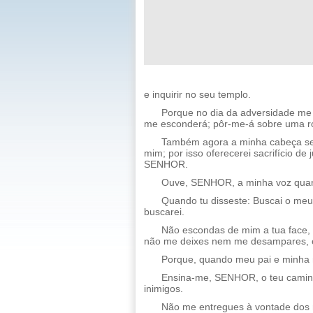
e inquirir no seu templo.
Porque no dia da adversidade me 
me esconderá; pôr-me-á sobre uma r
Também agora a minha cabeça ser
mim; por isso oferecerei sacrifício de 
SENHOR.
Ouve, SENHOR, a minha voz quan
Quando tu disseste: Buscai o meu
buscarei.
Não escondas de mim a tua face, n
não me deixes nem me desampares, ó
Porque, quando meu pai e minh
Ensina-me, SENHOR, o teu caminh
inimigos.
Não me entregues à vontade dos 