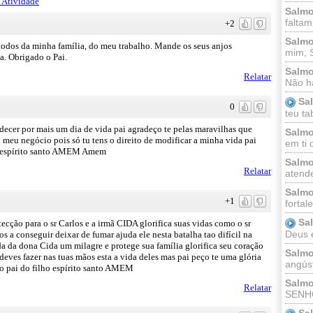
 Atividade
Salmo
faltam
+2
Salmo
todos da minha família, do meu trabalho. Mande os seus anjos
mim, 
. Obrigado o Pai.
Salmo
Relatar
Não há
Sa
0
teu ta
decer por mais um dia de vida pai agradeço te pelas maravilhas que
Salmo
 meu negócio pois só tu tens o direito de modificar a minha vida pai
em ti 
ho espírito santo AMEM Amem
Salmo
Relatar
atende
Salmo
+1
fortal
Sa
tecção para o sr Carlos e a irmã CIDA glorifica suas vidas como o sr
Deus e 
s a conseguir deixar de fumar ajuda ele nesta batalha tao difícil na
ida da dona Cida um milagre e protege sua família glorifica seu coração
Salmo
eves fazer nas tuas mãos esta a vida deles mas pai peço te uma glória
angúst
o pai do filho espírito santo AMEM
Salmo
Relatar
SENHO
Sa