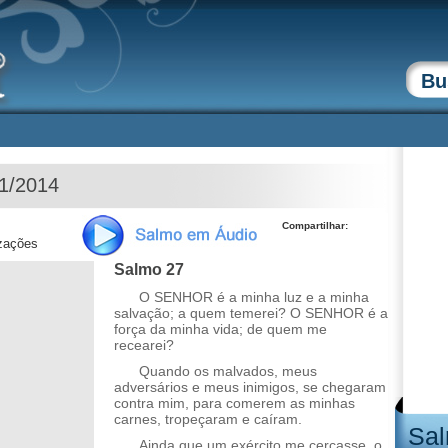
11/2014
Compartilhar:
izações
Salmo 27
O SENHOR é a minha luz e a minha
salvação; a quem temerei? O SENHOR é a
força da minha vida; de quem me
recearei?
Quando os malvados, meus
adversários e meus inimigos, se chegaram
contra mim, para comerem as minhas
carnes, tropeçaram e caíram.
Sal
Ainda que um exército me cercasse, o