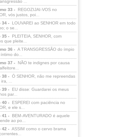
ransgressão ...
lmo 33 -
REGOZIJAI-VOS no
, vós justos, poi...
 34 -
LOUVAREI ao SENHOR em todo
o; o se...
 35 -
PLEITEIA, SENHOR, com
s que pleite...
lmo 36 -
A TRANSGRESSÃO do ímpio
 íntimo do...
lmo 37 -
NÃO te indignes por causa
lfeitore...
 38 -
Ó SENHOR, não me repreendas
ira, ...
 39 -
EU disse: Guardarei os meus
os par...
 40 -
ESPEREI com paciência no
R, e ele s...
 41 -
BEM-AVENTURADO é aquele
ende ao po...
 42 -
ASSIM como o cervo brama
correntes...