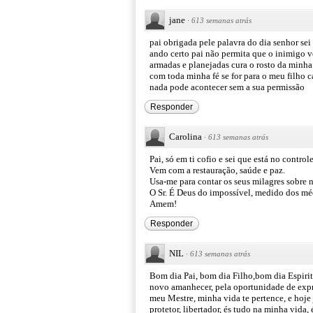
jane
·
613 semanas atrás
pai obrigada pele palavra do dia senhor se
ando certo pai não permita que o inimigo ve
armadas e planejadas cura o rosto da minha f
com toda minha fé se for para o meu filho c
nada pode acontecer sem a sua permissão
Responder
Carolina
·
613 semanas atrás
Pai, só em ti cofio e sei que está no contro
Vem com a restauração, saúde e paz.
Usa-me para contar os seus milagres sobre n
O Sr. É Deus do impossível, medido dos mé
Amem!
Responder
NIL
·
613 semanas atrás
Bom dia Pai, bom dia Filho,bom dia Espiri
novo amanhecer, pela oportunidade de expr
meu Mestre, minha vida te pertence, e hoje 
protetor, libertador, és tudo na minha vida,