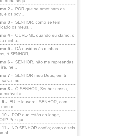
ão anda segu...
lmo 2 -
POR que se amotinam os
s, e os pov...
lmo 3 -
SENHOR, como se têm
licado os meus...
lmo 4 -
OUVE-ME quando eu clamo, ó
da minha...
lmo 5 -
DÁ ouvidos às minhas
ras, ó SENHOR,...
lmo 6 -
SENHOR, não me repreendas
ira, ne...
lmo 7 -
SENHOR meu Deus, em ti
; salva-me ...
lmo 8 -
Ó SENHOR, Senhor nosso,
dmirável é...
 9 -
EU te louvarei, SENHOR, com
 meu c...
 10 -
POR que estás ao longe,
R? Por que ...
 11 -
NO SENHOR confio; como dizeis
a al...