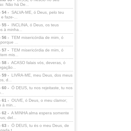
o: Não há De...
 54 -
SALVA-ME, ó Deus, pelo teu
e faze-...
 55 -
INCLINA, ó Deus, os teus
s à minha...
 56 -
TEM misericórdia de mim, ó
porque ...
 57 -
TEM misericórdia de mim, ó
tem mis...
 58 -
ACASO falais vós, deveras, ó
egação...
 59 -
LIVRA-ME, meu Deus, dos meus
s, d...
 60 -
Ó DEUS, tu nos rejeitaste, tu nos
...
 61 -
OUVE, ó Deus, o meu clamor;
 à min...
 62 -
A MINHA alma espera somente
s; del...
 63 -
Ó DEUS, tu és o meu Deus, de
ada t...