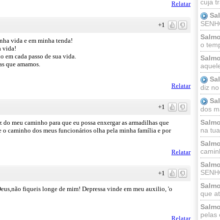
cuja t
Relatar
Sa
SENHOR
+1
Salmo
nha vida e em minha tenda!
o temp
a vida!
o em cada passo de sua vida.
Salmo
oas que amamos.
aquele
Sa
Relatar
diz no
Sa
+1
dos ma
Salmo
uz do meu caminho para que eu possa enxergar as armadilhas que
na tua 
 o caminho dos meus funcionários olha pela minha família e por
Salmo
caminh
Relatar
Salmo
SENHO
+1
Salmo
eus,não fiqueis longe de mim! Depressa vinde em meu auxilio, 'o
que at
Salmo
pelas 
Relatar