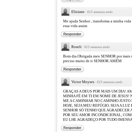
Eliziane
·
613 semanas atrás
Me ajuda Senhor , transforma a minha vida 
essa vida assim
Responder
Roseli
·
613 semanas atrás
Bom dia.Obrigada meu SENHOR por mais um 
preciso muito de ti SENHOR.AMÉM
Responder
Victor Moyses
·
613 semanas atrás
GRAÇAS A DEUS POR MAIS UM DIA! 
MINHA FÉ EM TI EM NOME DE JESUS!
ME A CAMINHAR NO CAMINHO JUSTO E
HOJE, SEJA MEU REFÚGIO, SEJA A LUZ
SENHOR SÓ TENHO QUE AGRADECER A 
POR SEU AMOR INCONDICIONAL, COMO
EU LHE AGRADEÇO POR TUDO IMENS
Responder