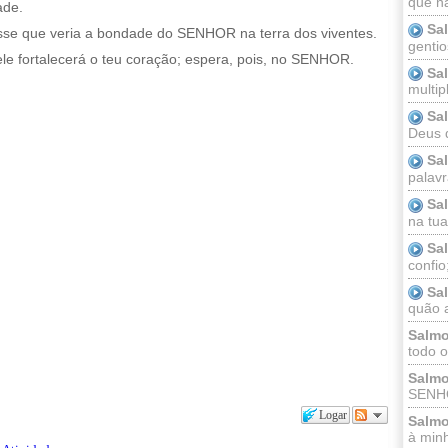
que n
ade.
Sa
sse que veria a bondade do SENHOR na terra dos viventes.
gentio
e fortalecerá o teu coração; espera, pois, no SENHOR.
Sa
multip
Sa
Deus 
Sa
palav
Sa
na tua 
Sa
confio
Sa
quão a
Salmo
todo o
Salmo
SENHO
Logar
Salmo
à minh