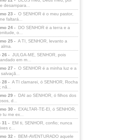
e desampara...
lmo 23 -
O SENHOR é o meu pastor,
e faltará...
lmo 24 -
DO SENHOR é a terra e a
enitude, o...
lmo 25 -
A TI, SENHOR, levanto a
 alma.
 26 -
JULGA-ME, SENHOR, pois
 andado em m...
lmo 27 -
O SENHOR é a minha luz e a
salvaçã...
 28 -
A TI clamarei, ó SENHOR, Rocha
 nã...
lmo 29 -
DAI ao SENHOR, ó filhos dos
sos, d...
lmo 30 -
EXALTAR-TE-EI, ó SENHOR,
 tu me ex...
 31 -
EM ti, SENHOR, confio; nunca
xes c...
lmo 32 -
BEM-AVENTURADO aquele