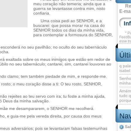
meu coração não temeria; ainda que a
Re
guerra se levantasse contra mim, nisto
E-mai
confiaria.
Uma coisa pedi ao SENHOR, e a
buscarei: que possa morar na casa do
SENHOR todos os dias da minha vida,
* P
para contemplar a formosura do SENHOR,
FeedBu
esse tr
esconderá no seu pavilhão; no oculto do seu tabernáculo
ocha.
Últ
á exaltada sobre os meus inimigos que estão em redor de
júbilo no seu tabernáculo; cantarei, sim, cantarei louvores ao
q pala
isabel
do clamo; tem também piedade de mim, e responde-me.
Senho
minha
 rosto; o meu coração disse a ti: O teu rosto, SENHOR,
Amém 
tudo q
ão rejeites ao teu servo com ira; tu foste a minha ajuda,
porque
 Deus da minha salvação.
a mãe me desampararem, o SENHOR me recolherá.
Nav
o, e guia-me pela vereda direita, por causa dos meus
Sa
meus adversários; pois se levantaram falsas testemunhas