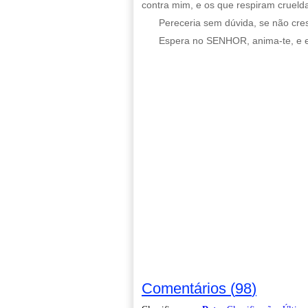
contra mim, e os que respiram crueld
Pereceria sem dúvida, se não cre
Espera no SENHOR, anima-te, e el
Comentários
(
98
)