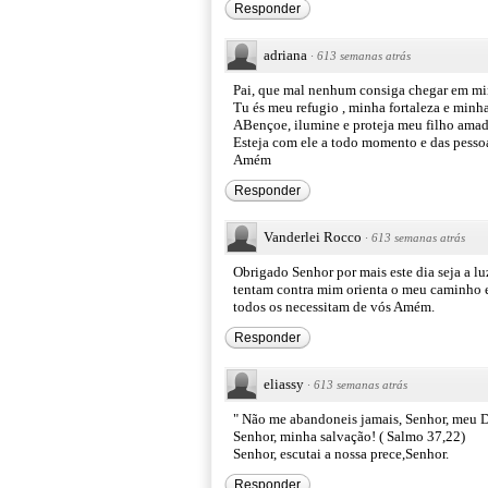
Responder
adriana
·
613 semanas atrás
Pai, que mal nenhum consiga chegar em mi
Tu és meu refugio , minha fortaleza e minh
ABençoe, ilumine e proteja meu filho amad
Esteja com ele a todo momento e das pess
Amém
Responder
Vanderlei Rocco
·
613 semanas atrás
Obrigado Senhor por mais este dia seja a l
tentam contra mim orienta o meu caminho e
todos os necessitam de vós Amém.
Responder
eliassy
·
613 semanas atrás
" Não me abandoneis jamais, Senhor, meu D
Senhor, minha salvação! ( Salmo 37,22)
Senhor, escutai a nossa prece,Senhor.
Responder