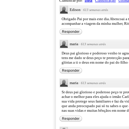
Classificar por:
Data
Classificação
Última
Edison
·
613 semanas atrás
Obrigado Pai por mais este dia.Abencoai a 
acompanhar a viagem da minha mulher, Rita
Responder
maria
·
613 semanas atrás
Deus pai glorioso e poderoso venho te agra
tens me dado sr deus peço te protecção para
glórias a ti o deus em nome do pai do fil
Responder
maria
·
613 semanas atrás
Sr deus pai glorioso e poderoso peço te pro
achar o melhor para eles ajuda o irmão Carlo
sua vida protege seus familiares e faz da v
que anda preocupado pai só tu sabes o que d
nas suas vidas e muitas bênçãos em nome d
Responder