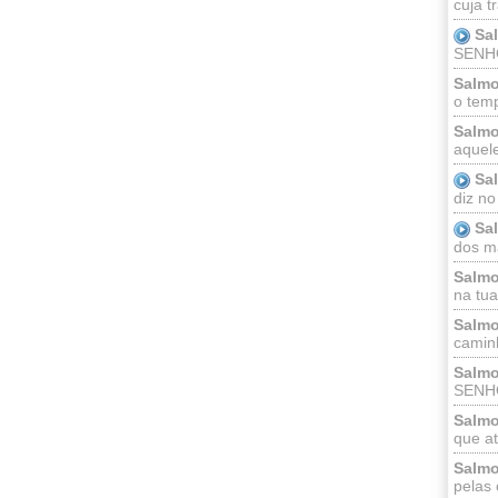
cuja t
Sa
SENHOR
Salmo
o temp
Salmo
aquele
Sa
diz no
Sa
dos ma
Salmo
na tua 
Salmo
caminh
Salmo
SENHO
Salmo
que at
Salmo
pelas 