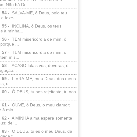
o: Não há De...
 54 -
SALVA-ME, ó Deus, pelo teu
e faze-...
 55 -
INCLINA, ó Deus, os teus
s à minha...
 56 -
TEM misericórdia de mim, ó
porque ...
 57 -
TEM misericórdia de mim, ó
tem mis...
 58 -
ACASO falais vós, deveras, ó
egação...
 59 -
LIVRA-ME, meu Deus, dos meus
s, d...
 60 -
Ó DEUS, tu nos rejeitaste, tu nos
...
 61 -
OUVE, ó Deus, o meu clamor;
 à min...
 62 -
A MINHA alma espera somente
s; del...
 63 -
Ó DEUS, tu és o meu Deus, de
ada t...