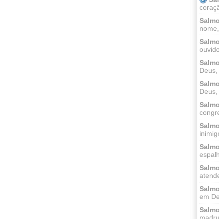
coraçã
Salmo
nome, 
Salmo
ouvido
Salmo
Deus, 
Salmo
Deus, 
Salmo
congr
Salmo
inimigo
Salmo
espalh
Salmo
atende
Salmo
em Deu
Salmo
madrug