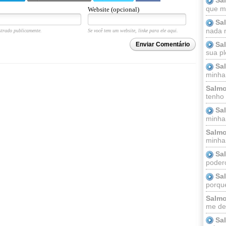
que m
Website (opcional)
Sa
nada m
trado publicamente.
Se você tem um website, linke para ele aqui.
Sa
Enviar Comentário
sua pl
Sa
minha
Salmo
tenho
Sa
minha 
Salmo
minha;
Sa
podero
Sa
porque
Salmo
me dei
Sa