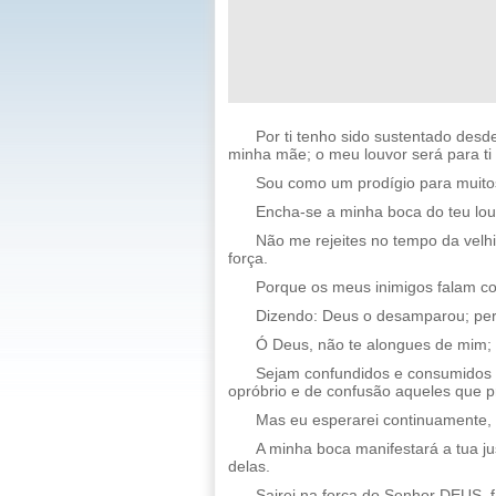
Por ti tenho sido sustentado desd
minha mãe; o meu louvor será para ti
Sou como um prodígio para muitos
Encha-se a minha boca do teu louv
Não me rejeites no tempo da vel
força.
Porque os meus inimigos falam co
Dizendo: Deus o desamparou; pers
Ó Deus, não te alongues de mim;
Sejam confundidos e consumidos 
opróbrio e de confusão aqueles que 
Mas eu esperarei continuamente, e
A minha boca manifestará a tua ju
delas.
Sairei na força do Senhor DEUS, fa