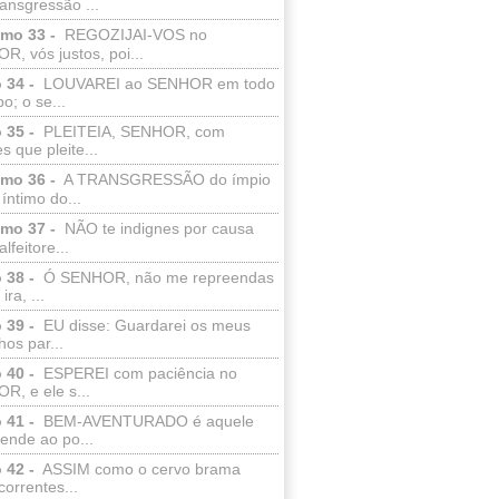
ransgressão ...
lmo 33 -
REGOZIJAI-VOS no
, vós justos, poi...
 34 -
LOUVAREI ao SENHOR em todo
o; o se...
 35 -
PLEITEIA, SENHOR, com
s que pleite...
lmo 36 -
A TRANSGRESSÃO do ímpio
 íntimo do...
lmo 37 -
NÃO te indignes por causa
lfeitore...
 38 -
Ó SENHOR, não me repreendas
ira, ...
 39 -
EU disse: Guardarei os meus
os par...
 40 -
ESPEREI com paciência no
R, e ele s...
 41 -
BEM-AVENTURADO é aquele
ende ao po...
 42 -
ASSIM como o cervo brama
correntes...