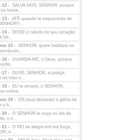
 12 -
SALVA-NOS, SENHOR, porque
 os home...
 13 -
ATÉ quando te esquecerás de
SENHOR?...
 14 -
DISSE o néscio no seu coração:
 De...
lmo 15 -
SENHOR, quem habitará no
bernáculo...
 16 -
GUARDA-ME, ó Deus, porque
confio.
 17 -
OUVE, SENHOR, a justiça;
 ao meu c...
 18 -
EU te amarei, ó SENHOR,
eza minha.
lmo 19 -
OS céus declaram a glória de
o fi...
 20 -
O SENHOR te ouça no dia da
ia, o n...
 21 -
O REI se alegra em tua força,
R; e ...
lmo 22 -
DEUS meu, Deus meu, por