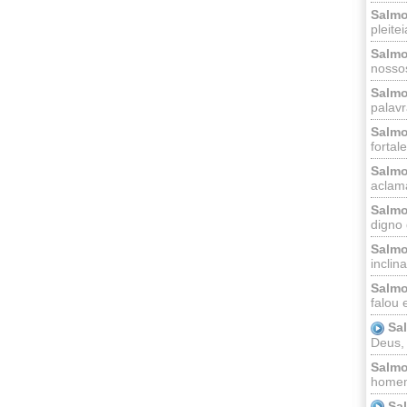
Salmo
pleitei
Salmo
nossos
Salmo
palavr
Salmo
fortal
Salmo
aclama
Salmo
digno 
Salmo
inclinai
Salmo
falou 
Sa
Deus,
Salmo
homem
Sa