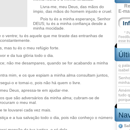
Re
Livra-me, meu Deus, das mãos do
E-mai
ímpio, das mãos do homem injusto e cruel.
Pois tu és a minha esperança, Senhor
DEUS; tu és a minha confiança desde a
minha mocidade.
* P
e o ventre; tu és aquele que me tiraste das entranhas de
FeedBu
 constantemente.
esse tr
, mas tu és o meu refúgio forte.
Últ
or e da tua glória todo o dia.
hice; não me desampares, quando se for acabando a minha
q pala
isabel
ntra mim, e os que espiam a minha alma consultam juntos,
Senho
minha
egui-o e tomai-o, pois não há quem o livre.
 meu Deus, apressa-te em ajudar-me.
Amém 
tudo q
os que são adversários da minha alma; cubram-se de
porque
procuram o meu mal.
 te louvarei cada vez mais.
Nav
stiça e a tua salvação todo o dia, pois não conheço o número
Sa
rei menção da tua justiça, e só dela.