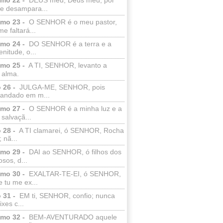
e desampara...
lmo 23 -
O SENHOR é o meu pastor,
e faltará...
lmo 24 -
DO SENHOR é a terra e a
enitude, o...
lmo 25 -
A TI, SENHOR, levanto a
 alma.
 26 -
JULGA-ME, SENHOR, pois
 andado em m...
lmo 27 -
O SENHOR é a minha luz e a
salvaçã...
 28 -
A TI clamarei, ó SENHOR, Rocha
 nã...
lmo 29 -
DAI ao SENHOR, ó filhos dos
sos, d...
lmo 30 -
EXALTAR-TE-EI, ó SENHOR,
 tu me ex...
 31 -
EM ti, SENHOR, confio; nunca
xes c...
lmo 32 -
BEM-AVENTURADO aquele