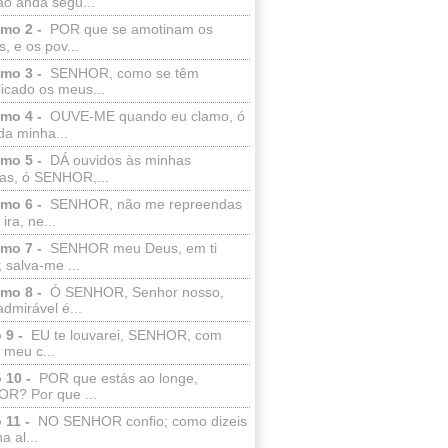
ão anda segu...
lmo 2 -
POR que se amotinam os
s, e os pov...
lmo 3 -
SENHOR, como se têm
licado os meus...
lmo 4 -
OUVE-ME quando eu clamo, ó
da minha...
lmo 5 -
DÁ ouvidos às minhas
ras, ó SENHOR,...
lmo 6 -
SENHOR, não me repreendas
ira, ne...
lmo 7 -
SENHOR meu Deus, em ti
; salva-me ...
lmo 8 -
Ó SENHOR, Senhor nosso,
dmirável é...
 9 -
EU te louvarei, SENHOR, com
 meu c...
 10 -
POR que estás ao longe,
R? Por que ...
 11 -
NO SENHOR confio; como dizeis
a al...