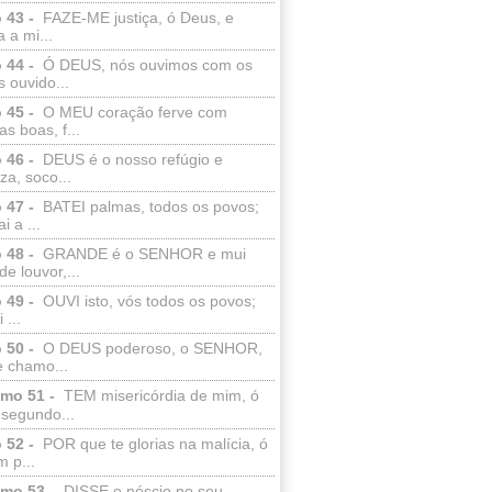
 43 -
FAZE-ME justiça, ó Deus, e
a a mi...
 44 -
Ó DEUS, nós ouvimos com os
 ouvido...
 45 -
O MEU coração ferve com
as boas, f...
 46 -
DEUS é o nosso refúgio e
eza, soco...
 47 -
BATEI palmas, todos os povos;
i a ...
 48 -
GRANDE é o SENHOR e mui
de louvor,...
 49 -
OUVI isto, vós todos os povos;
 ...
 50 -
O DEUS poderoso, o SENHOR,
e chamo...
lmo 51 -
TEM misericórdia de mim, ó
 segundo...
 52 -
POR que te glorias na malícia, ó
 p...
lmo 53 -
DISSE o néscio no seu