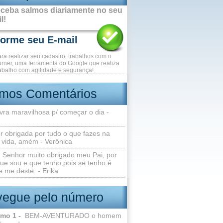
ceba salmos diariamente no seu
l!
ara realizar seu cadastro, trabalhos com o
rner, uma ferramenta do Google que realiza
abalho com agilidade e segurança!
imos Comentários
vra maravilhosa p/ começar o dia -
r obrigada por tudo o que fazes na
 vida, amém - Verônica
Senhor muito obrigado meu Pai, por
ue sou e que tenho,pois se tenho é
 me deste. - Erika
egue pelo número
lmo 1 -
BEM-AVENTURADO o homem