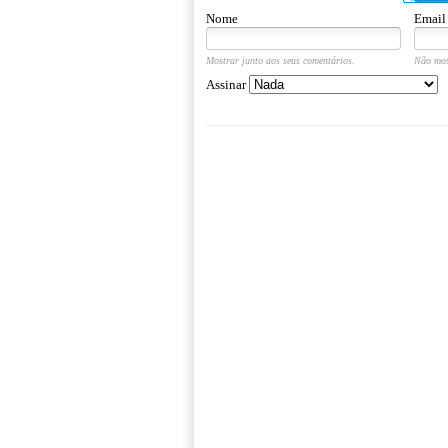
Nome
Email
Mostrar junto aos seus comentários.
Não mos
Assinar