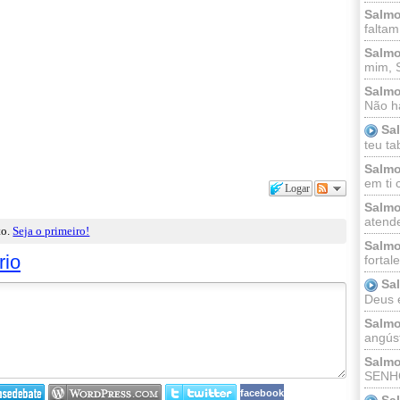
Salmo
faltam
Salmo
mim, 
Salmo
Não há
Sa
teu ta
Salmo
em ti 
Logar
Salmo
atende
to.
Seja o primeiro!
Salmo
rio
fortal
Sa
Deus e 
Salmo
angúst
Salmo
SENHO
facebook
Sa