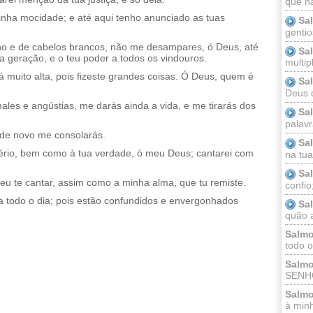
que n
nha mocidade; e até aqui tenho anunciado as tuas
Sa
gentio
o e de cabelos brancos, não me desampares, ó Deus, até
Sa
a geração, e o teu poder a todos os vindouros.
multip
á muito alta, pois fizeste grandes coisas. Ó Deus, quem é
Sa
Deus 
males e angústias, me darás ainda a vida, e me tirarás dos
Sa
palav
de novo me consolarás.
Sa
ério, bem como à tua verdade, ó meu Deus; cantarei com
na tua 
Sa
eu te cantar, assim como a minha alma, que tu remiste.
confio
iça todo o dia; pois estão confundidos e envergonhados
Sa
quão a
Salmo
todo o
Salmo
SENHO
Salmo
à minh