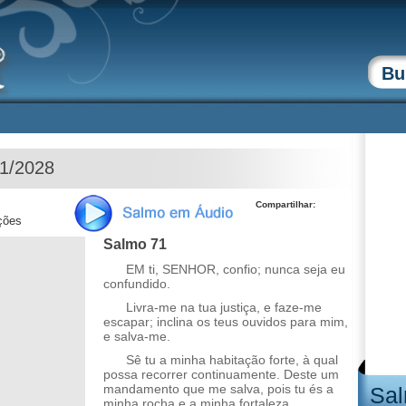
01/2028
Compartilhar:
ções
Salmo 71
EM ti, SENHOR, confio; nunca seja eu
confundido.
Livra-me na tua justiça, e faze-me
escapar; inclina os teus ouvidos para mim,
e salva-me.
Sê tu a minha habitação forte, à qual
possa recorrer continuamente. Deste um
mandamento que me salva, pois tu és a
Sal
minha rocha e a minha fortaleza.