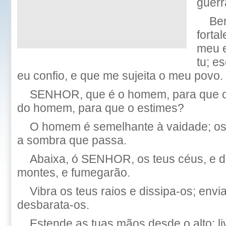
guerr
Be
fortal
meu e
tu; e
eu confio, e que me sujeita o meu povo.
SENHOR, que é o homem, para que o 
do homem, para que o estimes?
O homem é semelhante à vaidade; os
a sombra que passa.
Abaixa, ó SENHOR, os teus céus, e d
montes, e fumegarão.
Vibra os teus raios e dissipa-os; envia
desbarata-os.
Estende as tuas mãos desde o alto; li