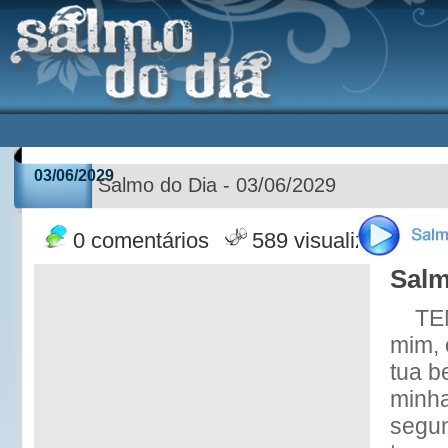
03/06/2029
Salmo do Dia - 03/06/2029
0 comentários
589 visualizações
Salm
TE
mim, 
tua b
minha
segun