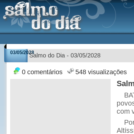
03/05/2028
Salmo do Dia - 03/05/2028
0 comentários
548 visualizações
Salm
BA
povos
com v
Po
Altís