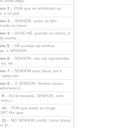
ão anda segu...
lmo 2 -
POR que se amotinam os
s, e os pov...
lmo 3 -
SENHOR, como se têm
licado os meus...
lmo 4 -
OUVE-ME quando eu clamo, ó
da minha...
lmo 5 -
DÁ ouvidos às minhas
ras, ó SENHOR,...
lmo 6 -
SENHOR, não me repreendas
ira, ne...
lmo 7 -
SENHOR meu Deus, em ti
; salva-me ...
lmo 8 -
Ó SENHOR, Senhor nosso,
dmirável é...
 9 -
EU te louvarei, SENHOR, com
 meu c...
 10 -
POR que estás ao longe,
R? Por que ...
 11 -
NO SENHOR confio; como dizeis
a al...