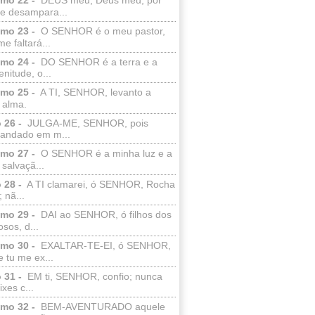
e desampara...
lmo 23 -
O SENHOR é o meu pastor,
e faltará...
lmo 24 -
DO SENHOR é a terra e a
enitude, o...
lmo 25 -
A TI, SENHOR, levanto a
 alma.
 26 -
JULGA-ME, SENHOR, pois
 andado em m...
lmo 27 -
O SENHOR é a minha luz e a
salvaçã...
 28 -
A TI clamarei, ó SENHOR, Rocha
 nã...
lmo 29 -
DAI ao SENHOR, ó filhos dos
sos, d...
lmo 30 -
EXALTAR-TE-EI, ó SENHOR,
 tu me ex...
 31 -
EM ti, SENHOR, confio; nunca
xes c...
lmo 32 -
BEM-AVENTURADO aquele