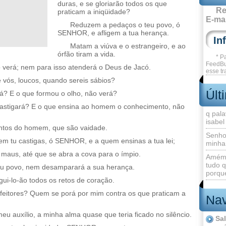
duras, e se gloriarão todos os que
Re
praticam a iniqüidade?
E-mai
Reduzem a pedaços o teu povo, ó
SENHOR, e afligem a tua herança.
Matam a viúva e o estrangeiro, e ao
órfão tiram a vida.
* P
FeedBu
erá; nem para isso atenderá o Deus de Jacó.
esse tr
e vós, loucos, quando sereis sábios?
Últ
rá? E o que formou o olho, não verá?
castigará? E o que ensina ao homem o conhecimento, não
q pala
isabel
os do homem, que são vaidade.
Senho
 tu castigas, ó SENHOR, e a quem ensinas a tua lei;
minha
 maus, até que se abra a cova para o ímpio.
Amém 
tudo q
eu povo, nem desamparará a sua herança.
porque
egui-lo-ão todos os retos de coração.
feitores? Quem se porá por mim contra os que praticam a
Nav
 auxílio, a minha alma quase que teria ficado no silêncio.
Sa