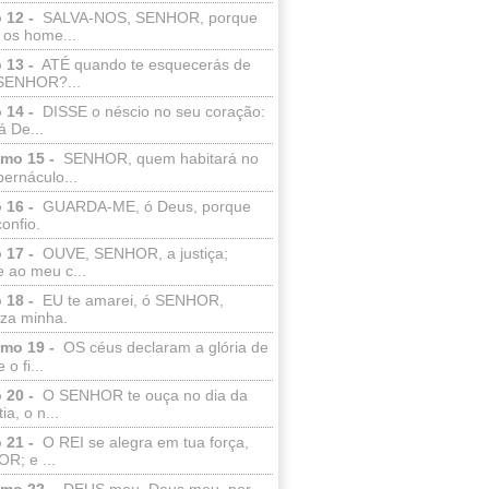
 12 -
SALVA-NOS, SENHOR, porque
 os home...
 13 -
ATÉ quando te esquecerás de
SENHOR?...
 14 -
DISSE o néscio no seu coração:
 De...
lmo 15 -
SENHOR, quem habitará no
bernáculo...
 16 -
GUARDA-ME, ó Deus, porque
confio.
 17 -
OUVE, SENHOR, a justiça;
 ao meu c...
 18 -
EU te amarei, ó SENHOR,
eza minha.
lmo 19 -
OS céus declaram a glória de
o fi...
 20 -
O SENHOR te ouça no dia da
ia, o n...
 21 -
O REI se alegra em tua força,
R; e ...
lmo 22 -
DEUS meu, Deus meu, por