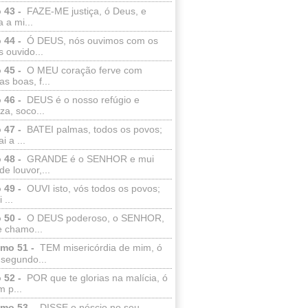
 43 -
FAZE-ME justiça, ó Deus, e
a a mi...
 44 -
Ó DEUS, nós ouvimos com os
 ouvido...
 45 -
O MEU coração ferve com
as boas, f...
 46 -
DEUS é o nosso refúgio e
eza, soco...
 47 -
BATEI palmas, todos os povos;
i a ...
 48 -
GRANDE é o SENHOR e mui
de louvor,...
 49 -
OUVI isto, vós todos os povos;
 ...
 50 -
O DEUS poderoso, o SENHOR,
e chamo...
lmo 51 -
TEM misericórdia de mim, ó
 segundo...
 52 -
POR que te glorias na malícia, ó
 p...
lmo 53 -
DISSE o néscio no seu