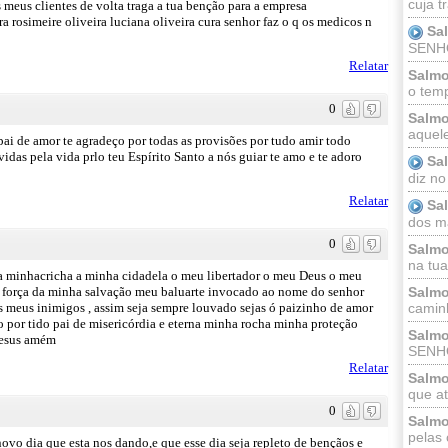
cuja t
 meus clientes de volta traga a tua benção para a empresa
 rosimeire oliveira luciana oliveira cura senhor faz o q os medicos n
Sa
SENHOR
Relatar
Salmo
o temp
0
Salmo
aquele
ai de amor te agradeço por todas as provisões por tudo amir todo
vidas pela vida prlo teu Espírito Santo a nós guiar te amo e te adoro
Sa
diz no
Relatar
Sa
dos ma
0
Salmo
na tua 
 a minhacricha a minha cidadela o meu libertador o meu Deus o meu
Salmo
 força da minha salvação meu baluarte invocado ao nome do senhor
caminh
os meus inimigos , assim seja sempre louvado sejas ó paizinho de amor
 por tido pai de misericórdia e eterna minha rocha minha proteção
Salmo
Jesus amém
SENHO
Relatar
Salmo
que at
0
Salmo
pelas 
o dia que esta nos dando,e que esse dia seja repleto de bençãos e