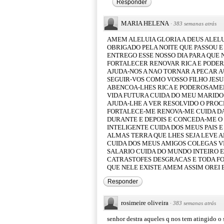
Responder
MARIA HELENA
·
383 semanas atrás
AMEM ALELUIA GLORIA A DEUS ALEL
OBRIGADO PELA NOITE QUE PASSOU E
ENTREGO ESSE NOSSO DIA PARA QUE
FORTALECER RENOVAR RICA E PODE
AJUDA-NOS A NAO TORNAR A PECAR A
SEGUIR-VOS COMO VOSSO FILHO JESU
ABENCOA-LHES RICA E PODEROSAMEN
VIDA FUTURA CUIDA DO MEU MARIDO
AJUDA-LHE A VER RESOLVIDO O PRO
FORTALECE-ME RENOVA-ME CUIDA DA
DURANTE E DEPOIS E CONCEDA-ME O 
INTELIGENTE CUIDA DOS MEUS PAIS 
ALMAS TERRA QUE LHES SEJA LEVE 
CUIDA DOS MEUS AMIGOS COLEGAS V
SALARIO CUIDA DO MUNDO INTEIRO E
CATRASTOFES DESGRACAS E TODA FO
QUE NELE EXISTE AMEM ASSIM OREI 
Responder
rosimeire oliveira
·
383 semanas atrás
senhor destra aqueles q nos tem atingido o