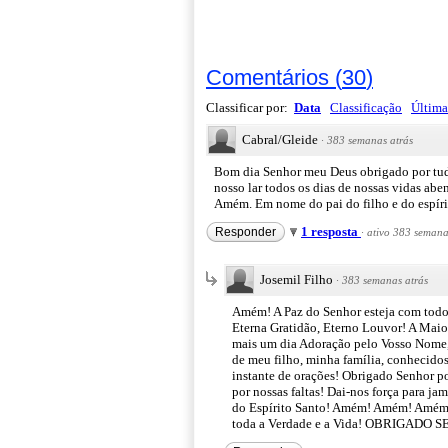
Comentários
(
30
)
Classificar por:
Data
Classificação
Última
Cabral/Gleide
·
383 semanas atrás
Bom dia Senhor meu Deus obrigado por tudo
nosso lar todos os dias de nossas vidas ab
Amém. Em nome do pai do filho e do espír
1 resposta
Responder
·
ativo 383 semana
Josemil Filho
·
383 semanas atrás
Amém! A Paz do Senhor esteja com todos
Eterna Gratidão, Eterno Louvor! A Maior
mais um dia Adoração pelo Vosso Nome,
de meu filho, minha família, conhecido
instante de orações! Obrigado Senhor p
por nossas faltas! Dai-nos força para j
do Espírito Santo! Amém! Amém! Amém! O
toda a Verdade e a Vida! OBRIGA