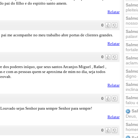
o pai do filho e do espirito santo amem.
Salmo
pleitei
Relatar
Salmo
nossos
0
Salmo
u pai me acompanhe no meu trabalho abre portas de clientes grandes.
palavr
Relatar
Salmo
fortal
0
Salmo
aclama
re dos poderes iníquo, que seus santos Arcanjos Miguel , Rafael ,
Salmo
as e com as pessoas quem se aproxima de mim no dia, seja todos
digno 
Jeovah.
Salmo
Relatar
inclinai
Salmo
0
falou 
Louvado sejas Senhor para sempre Senhor para sempre!
Sa
Deus,
Relatar
Salmo
homem
0
Sa