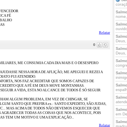
coraçã
 VENCEDOR
Salmo
UCA FÉ
nome, 
ABALHO
Salmo
ÇAS
ouvido
Relatar
Salmo
Deus, 
0
Salmo
Deus, 
Salmo
ILIARES, ME CONSUMIA CADA DIA MAIS E O DESESPERO
congr
 AJUDASSE NESSA HORA DE AFLIÇÃO, ME APEGUEI E REZEI A
Salmo
IATO FUI ATENDIDO.
inimigo
ONFORTA, NOS FAZ ACREDITAR QUE SOMOS CAPAZES DE
Salmo
CREDITO QUE A FÉ EM DEUS MOVE MONTANHAS.
espalh
SEGUIR A VIDA, ESTA NO ALCANCE DE TODOS É SÓ SEGUIR
Salmo
NHAM ALGUM PROBLEMA, EM VEZ DE CHINGAR, SE
atende
GUM SANTO QUE PREFIRA ex.: SANTO EXPEDITO, SÃO JUDAS,
 ETC... MAS ACIMA DE TODOS NÃO DEVEMOS ESQUECER QUE
Salmo
 AGRADECER TODAS AS COISAS QUE NOS ACONTECE, POIS
em Deu
AS TEM UM MOTIVO E UMA EXPLICAÇÃO...
Salmo
Relatar
madrug