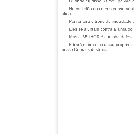
Quando eu disse: O meu pé vacil
Na multidão dos meus pensamento
alma.
Porventura o trono de iniqüidade 
Eles se ajuntam contra a alma do
Mas o SENHOR é a minha defesa; 
E trará sobre eles a sua própria 
nosso Deus os destruirá.