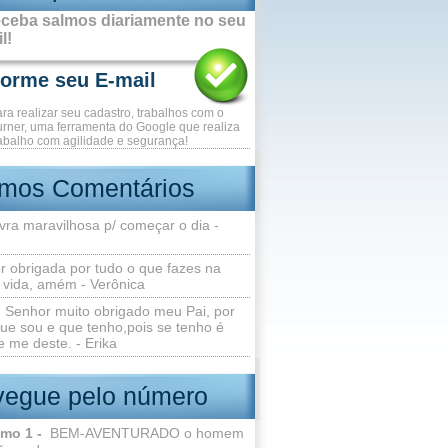
ceba salmos diariamente no seu
l!
ara realizar seu cadastro, trabalhos com o
rner, uma ferramenta do Google que realiza
abalho com agilidade e segurança!
imos Comentários
vra maravilhosa p/ começar o dia -
r obrigada por tudo o que fazes na
 vida, amém - Verônica
Senhor muito obrigado meu Pai, por
ue sou e que tenho,pois se tenho é
 me deste. - Erika
egue pelo número
lmo 1 -
BEM-AVENTURADO o homem