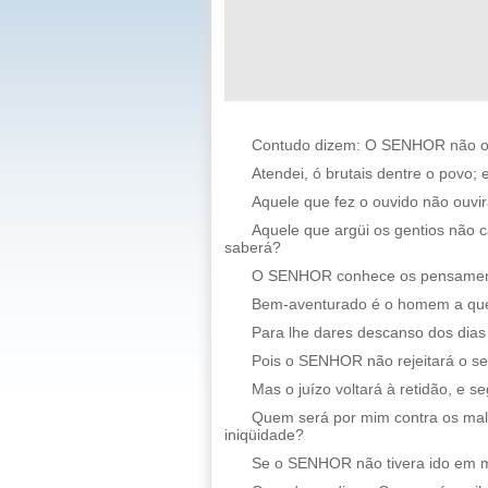
Contudo dizem: O SENHOR não o v
Atendei, ó brutais dentre o povo; 
Aquele que fez o ouvido não ouvi
Aquele que argüi os gentios não 
saberá?
O SENHOR conhece os pensament
Bem-aventurado é o homem a quem
Para lhe dares descanso dos dias
Pois o SENHOR não rejeitará o s
Mas o juízo voltará à retidão, e s
Quem será por mim contra os mal
iniqüidade?
Se o SENHOR não tivera ido em meu