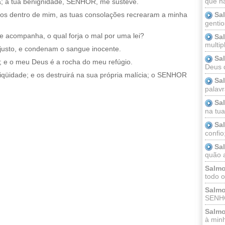
que n
a; a tua benignidade, SENHOR, me susteve.
Sa
s dentro de mim, as tuas consolações recrearam a minha
gentio
te acompanha, o qual forja o mal por uma lei?
Sa
multip
 justo, e condenam o sangue inocente.
Sa
e o meu Deus é a rocha do meu refúgio.
Deus 
iniqüidade; e os destruirá na sua própria malícia; o SENHOR
Sa
palav
Sa
na tua 
Sa
confio
Sa
quão a
Salmo
todo o
Salmo
SENHO
Salmo
à minh