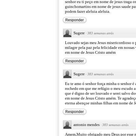
senhor eu ti peço em nome de jesus traga os
guinchomartins em nome de jesus saude para
podem fazer aleluia aleluia.
Responder
Sugere
·
383 semanas atrás
Louvado sejas meu Jesus misericordioso o p
milagre pela paz pela felicidade em nossas 
em nome de Jesus Cristo amém
Responder
Sugere
·
383 semanas atrás
Eu te amo ó senhor força minha o senhor é
rochedo em que me refúgio o meu escudo a
que é digno de ser louvado e serei salvo d
em nome de Jesus Cristo amém. Te agradeço
eterna abençoe minhas filhas em nome de 
Responder
antonio mendes
·
383 semanas atrás
Amem,Muito obrigado meu Deus por esse nov