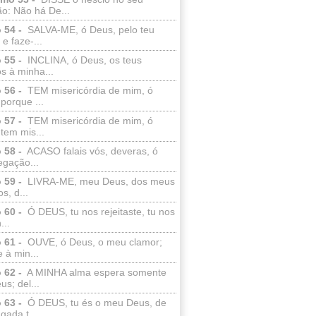
o: Não há De...
 54 -
SALVA-ME, ó Deus, pelo teu
e faze-...
 55 -
INCLINA, ó Deus, os teus
s à minha...
 56 -
TEM misericórdia de mim, ó
porque ...
 57 -
TEM misericórdia de mim, ó
tem mis...
 58 -
ACASO falais vós, deveras, ó
egação...
 59 -
LIVRA-ME, meu Deus, dos meus
s, d...
 60 -
Ó DEUS, tu nos rejeitaste, tu nos
...
 61 -
OUVE, ó Deus, o meu clamor;
 à min...
 62 -
A MINHA alma espera somente
s; del...
 63 -
Ó DEUS, tu és o meu Deus, de
ada t...