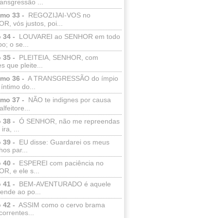
ransgressão ...
lmo 33 -
REGOZIJAI-VOS no
, vós justos, poi...
 34 -
LOUVAREI ao SENHOR em todo
o; o se...
 35 -
PLEITEIA, SENHOR, com
s que pleite...
lmo 36 -
A TRANSGRESSÃO do ímpio
 íntimo do...
lmo 37 -
NÃO te indignes por causa
lfeitore...
 38 -
Ó SENHOR, não me repreendas
ira, ...
 39 -
EU disse: Guardarei os meus
os par...
 40 -
ESPEREI com paciência no
R, e ele s...
 41 -
BEM-AVENTURADO é aquele
ende ao po...
 42 -
ASSIM como o cervo brama
correntes...