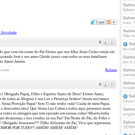
Salmo
faltam
Salmo
Logar
mim, 
Salmo
 Atividade
Não há
0
Sa
teu ta
 que vem em nome do Pai Eterno que seu filho Jesus Cristo esteja em
ençoando José e seu amor Gleide junto com todos os seus familiares
Salmo
ito Santo Amém.
em ti 
Relatar
Salmo
s atrás
atende
Salmo
0
fortal
! Obrigado Papaj, Filho e Espírito Santo de Deus! Eterno Amor,
Sa
 de todas as Alegrias é sua Luz e Presença Senhor! Assim iniciamos
Deus e 
 Vossa Proteção Papai! Sem Ti não tenho vida! Cuida de mim Papai,
s e desconhecidos! Que Vossa Luz Cubra a todos aqui presentes neste
Salmo
or todos os milagres que tem operado em nossas vidas! Misericórdia
angúst
amais desanimar, e nos conduz na tua Paz! Em Nome do Pai, do Filho e
Salmo
brigado Jesussssss!!!! Filho Altíssimo do Pai, Vivo que representa
SENHO
DO SENHOR POR TUDO!!! AMÉM! AMÉM! AMÉM!
Sa