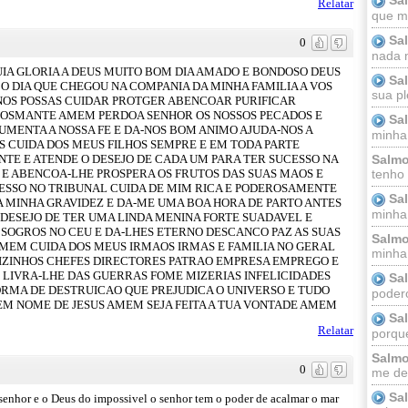
Relatar
que m
Sa
0
nada m
UIA GLORIA A DEUS MUITO BOM DIA AMADO E BONDOSO DEUS
Sa
 O DIA QUE CHEGOU NA COMPANIA DA MINHA FAMILIA A VOS
sua pl
 NOS POSSAS CUIDAR PROTGER ABENCOAR PURIFICAR
ROSMANTE AMEM PERDOA SENHOR OS NOSSOS PECADOS E
Sa
UMENTA A NOSSA FE E DA-NOS BOM ANIMO AJUDA-NOS A
minha
S CUIDA DOS MEUS FILHOS SEMPRE E EM TODA PARTE
TE E ATENDE O DESEJO DE CADA UM PARA TER SUCESSO NA
Salmo
 E ABENCOA-LHE PROSPERA OS FRUTOS DAS SUAS MAOS E
tenho
CESSO NO TRIBUNAL CUIDA DE MIM RICA E PODEROSAMENTE
Sa
 MINHA GRAVIDEZ E DA-ME UMA BOA HORA DE PARTO ANTES
minha 
DESEJO DE TER UMA LINDA MENINA FORTE SUADAVEL E
E SOGROS NO CEU E DA-LHES ETERNO DESCANCO PAZ AS SUAS
Salmo
AMEM CUIDA DOS MEUS IRMAOS IRMAS E FAMILIA NO GERAL
minha;
IZINHOS CHEFES DIRECTORES PATRAO EMPRESA EMPREGO E
 LIVRA-LHE DAS GUERRAS FOME MIZERIAS INFELICIDADES
Sa
RMA DE DESTRUICAO QUE PREJUDICA O UNIVERSO E TUDO
podero
EM NOME DE JESUS AMEM SEJA FEITA A TUA VONTADE AMEM
Sa
Relatar
porque
Salmo
0
me dei
Sa
 senhor e o Deus do impossivel o senhor tem o poder de acalmar o mar