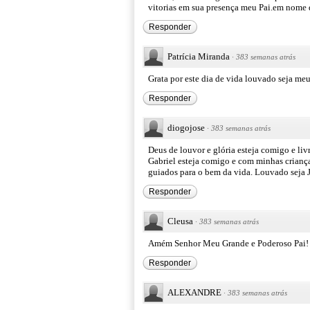
vitorias em sua presença meu Pai.em nome d
Responder
Patrícia Miranda
·
383 semanas atrás
Grata por este dia de vida louvado seja me
Responder
diogojose
·
383 semanas atrás
Deus de louvor e glória esteja comigo e liv
Gabriel esteja comigo e com minhas crianç
guiados para o bem da vida. Louvado seja 
Responder
Cleusa
·
383 semanas atrás
Amém Senhor Meu Grande e Poderoso Pai! 
Responder
ALEXANDRE
·
383 semanas atrás