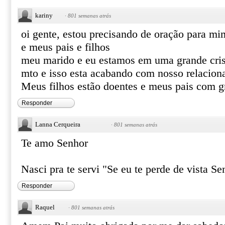
kariny
·
801 semanas atrás
oi gente, estou precisando de oração para m
e meus pais e filhos
meu marido e eu estamos em uma grande cris
mto e isso esta acabando com nosso relacion
Meus filhos estão doentes e meus pais com gr
Responder
Lanna Cerqueira
·
801 semanas atrás
Te amo Senhor
Nasci pra te servi "Se eu te perde de vista S
Responder
Raquel
·
801 semanas atrás