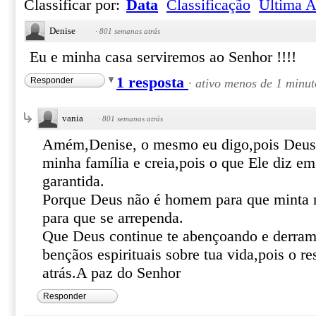
Classificar por:
Data
Classificação
Última A
Denise
·
801 semanas atrás
Eu e minha casa serviremos ao Senhor !!!!
1 resposta
Responder
·
ativo menos de 1 minut
vania
·
801 semanas atrás
Amém,Denise, o mesmo eu digo,pois Deus 
minha família e creia,pois o que Ele diz em
garantida.
Porque Deus não é homem para que minta
para que se arrependa.
Que Deus continue te abençoando e derra
bençãos espirituais sobre tua vida,pois o re
atrás.A paz do Senhor
Responder