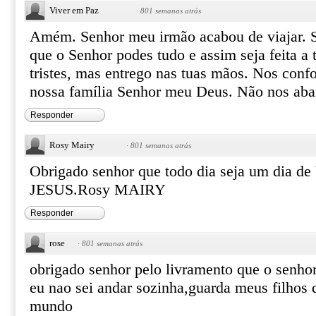
Viver em Paz
·
801 semanas atrás
Amém. Senhor meu irmão acabou de viajar. S
que o Senhor podes tudo e assim seja feita a
tristes, mas entrego nas tuas mãos. Nos conf
nossa família Senhor meu Deus. Não nos aba
Responder
Rosy Mairy
·
801 semanas atrás
Obrigado senhor que todo dia seja um dia 
JESUS.Rosy MAIRY
Responder
rose
·
801 semanas atrás
obrigado senhor pelo livramento que o senho
eu nao sei andar sozinha,guarda meus filhos 
mundo