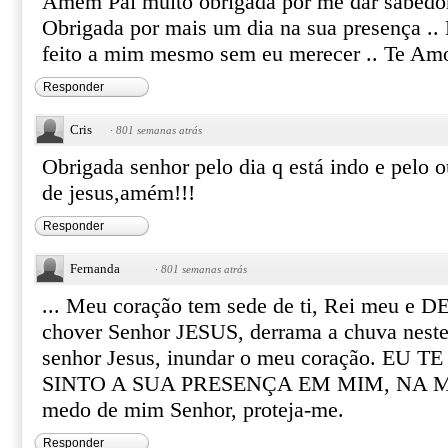
Amem Pai muito obrigada por me dar sabedor
Obrigada por mais um dia na sua presença .. 
feito a mim mesmo sem eu merecer .. Te Amo
Responder
Cris
·
801 semanas atrás
Obrigada senhor pelo dia q está indo e pelo
de jesus,amém!!!
Responder
Fernanda
·
801 semanas atrás
... Meu coração tem sede de ti, Rei meu e 
chover Senhor JESUS, derrama a chuva neste
senhor Jesus, inundar o meu coração. EU
SINTO A SUA PRESENÇA EM MIM, NA MI
medo de mim Senhor, proteja-me.
Responder