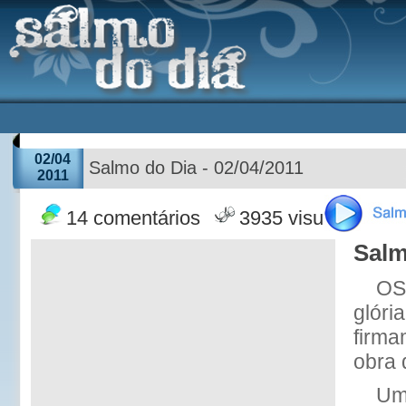
02/04
Salmo do Dia - 02/04/2011
2011
14 comentários
3935 visualizações
Salm
OS
glóri
firma
obra 
Um 