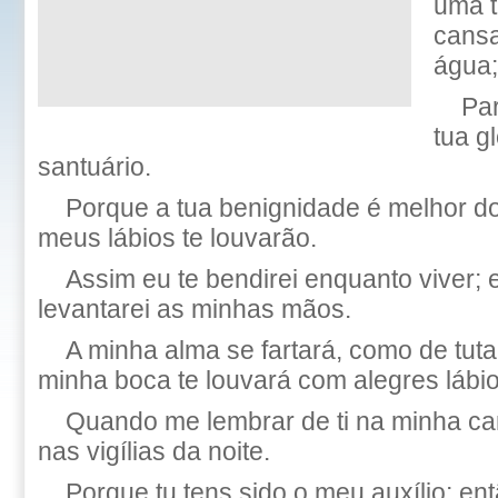
uma t
cansa
água;
Par
tua g
santuário.
Porque a tua benignidade é melhor do
meus lábios te louvarão.
Assim eu te bendirei enquanto viver;
levantarei as minhas mãos.
A minha alma se fartará, como de tuta
minha boca te louvará com alegres lábio
Quando me lembrar de ti na minha cam
nas vigílias da noite.
Porque tu tens sido o meu auxílio; en