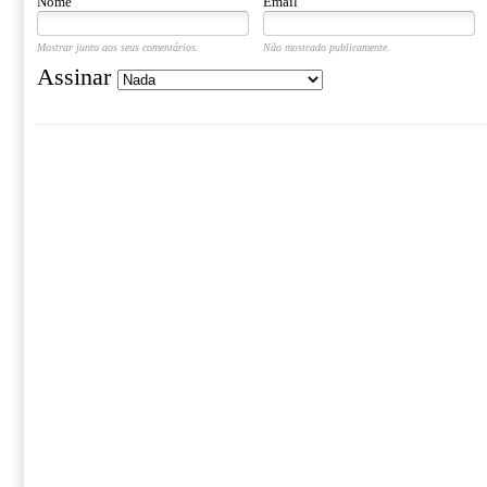
Nome
Email
Mostrar junto aos seus comentários.
Não mostrado publicamente.
Assinar