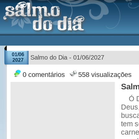
01/06
Salmo do Dia - 01/06/2027
2027
0 comentários
558 visualizações
Salm
Ó 
Deus,
busca
tem s
carne