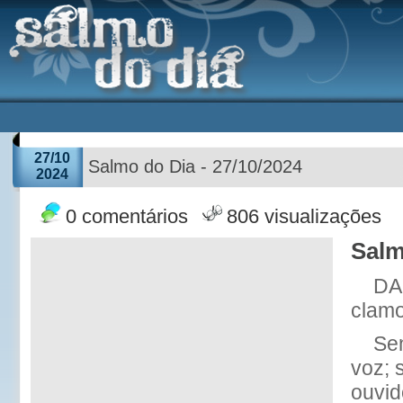
27/10
Salmo do Dia - 27/10/2024
2024
0 comentários
806 visualizações
Salm
DAS
clam
Se
voz; 
ouvid