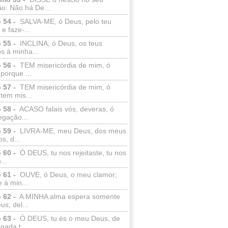
o: Não há De...
 54 -
SALVA-ME, ó Deus, pelo teu
e faze-...
 55 -
INCLINA, ó Deus, os teus
s à minha...
 56 -
TEM misericórdia de mim, ó
porque ...
 57 -
TEM misericórdia de mim, ó
tem mis...
 58 -
ACASO falais vós, deveras, ó
egação...
 59 -
LIVRA-ME, meu Deus, dos meus
s, d...
 60 -
Ó DEUS, tu nos rejeitaste, tu nos
...
 61 -
OUVE, ó Deus, o meu clamor;
 à min...
 62 -
A MINHA alma espera somente
s; del...
 63 -
Ó DEUS, tu és o meu Deus, de
ada t...