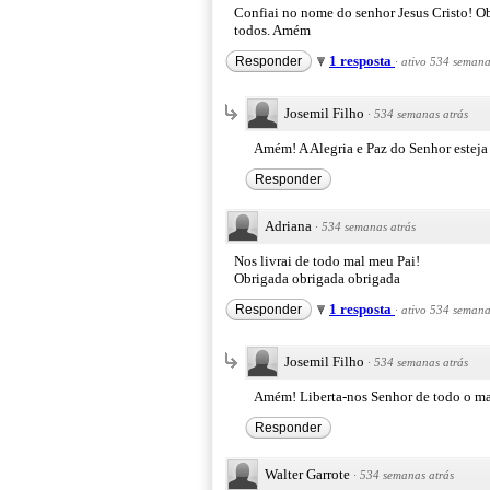
Confiai no nome do senhor Jesus Cristo! Ob
todos. Amém
1 resposta
Responder
·
ativo 534 semana
Josemil Filho
·
534 semanas atrás
Amém! A Alegria e Paz do Senhor estej
Responder
Adriana
·
534 semanas atrás
Nos livrai de todo mal meu Pai!
Obrigada obrigada obrigada
1 resposta
Responder
·
ativo 534 semana
Josemil Filho
·
534 semanas atrás
Amém! Liberta-nos Senhor de todo o m
Responder
Walter Garrote
·
534 semanas atrás