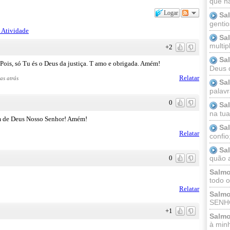
que n
Logar
Sa
gentio
 Atividade
Sa
multip
+2
Sa
 Pois, só Tu és o Deus da justiça. T amo e obrigada. Amém!
Deus 
Relatar
as atrás
Sa
palav
0
Sa
na tua 
êm de Deus Nosso Senhor! Amém!
Sa
Relatar
confio
Sa
0
quão a
Salmo
todo o
Relatar
Salmo
SENHO
+1
Salmo
à minh