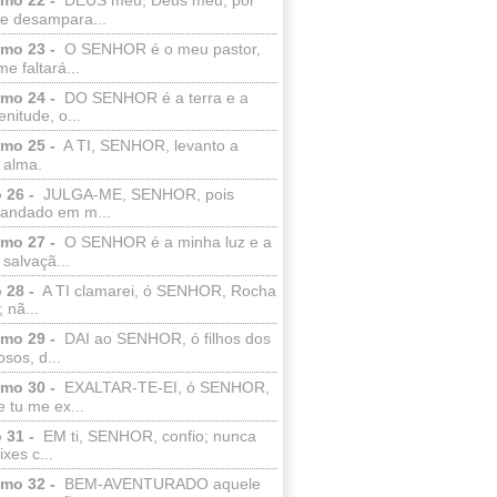
e desampara...
lmo 23 -
O SENHOR é o meu pastor,
e faltará...
lmo 24 -
DO SENHOR é a terra e a
enitude, o...
lmo 25 -
A TI, SENHOR, levanto a
 alma.
 26 -
JULGA-ME, SENHOR, pois
 andado em m...
lmo 27 -
O SENHOR é a minha luz e a
salvaçã...
 28 -
A TI clamarei, ó SENHOR, Rocha
 nã...
lmo 29 -
DAI ao SENHOR, ó filhos dos
sos, d...
lmo 30 -
EXALTAR-TE-EI, ó SENHOR,
 tu me ex...
 31 -
EM ti, SENHOR, confio; nunca
xes c...
lmo 32 -
BEM-AVENTURADO aquele