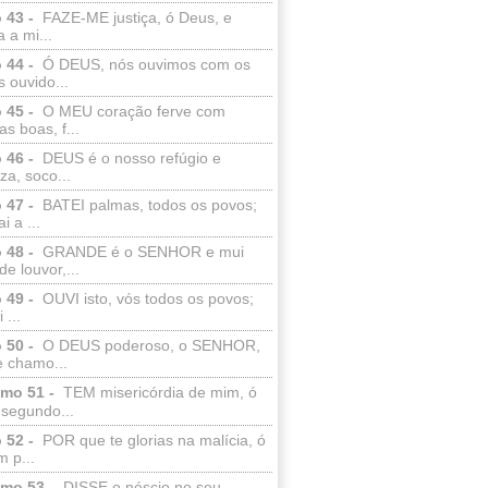
 43 -
FAZE-ME justiça, ó Deus, e
a a mi...
 44 -
Ó DEUS, nós ouvimos com os
 ouvido...
 45 -
O MEU coração ferve com
as boas, f...
 46 -
DEUS é o nosso refúgio e
eza, soco...
 47 -
BATEI palmas, todos os povos;
i a ...
 48 -
GRANDE é o SENHOR e mui
de louvor,...
 49 -
OUVI isto, vós todos os povos;
 ...
 50 -
O DEUS poderoso, o SENHOR,
e chamo...
lmo 51 -
TEM misericórdia de mim, ó
 segundo...
 52 -
POR que te glorias na malícia, ó
 p...
lmo 53 -
DISSE o néscio no seu