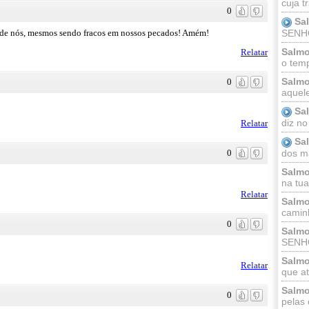
cuja t
0
Sa
 de nós, mesmos sendo fracos em nossos pecados! Amém!
SENHOR
Salmo
Relatar
o temp
Salmo
0
aquele
Sa
diz no
Relatar
Sa
dos ma
0
Salmo
na tua 
Relatar
Salmo
caminh
0
Salmo
SENHO
Salmo
Relatar
que at
Salmo
0
pelas 