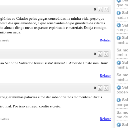
que m
0
Sa
nada m
 glórias ao Criador pelas graças concedidas na minha vida, peço que
 neste dia que amanhece, e que seus Santos Anjos guardem da ciladas
Sa
a alma e dirige meus os passos espirituais e materiais;Esteja comigo,
sua pl
 não sou nada.
Sa
Relatar
s atrás
minha
Salmo
0
tenho
Sa
 Senhor e Salvador Jesus Cristo! Amém! O Amor de Cristo nos Uniu!
minha 
Salmo
Relatar
minha;
Sa
0
podero
 vigiar minhas palavras e me dar sabedoria nos momentos difíceis.
Sa
porque
 o mal. Por isso entrego, confio e creio.
Salmo
me dei
Relatar
s atrás
Sa