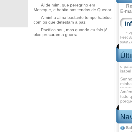
Ai de mim, que peregrino em
Re
Meseque, e habito nas tendas de Quedar.
E-mai
A minha alma bastante tempo habitou
com os que detestam a paz.
Pacífico sou, mas quando eu falo já
* P
eles procuram a guerra.
FeedBu
esse tr
Últ
q pala
isabel
Senho
minha
Amém 
tudo q
porque
Nav
Sa