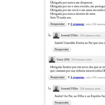
Obrigada por nunca me desprezar.
Obrigada por ser o meu escudo, me protege
Obrigada por me ouvir e me amar incondi
Obrigada por nunca desistir de mim.
Sem TI nada sou.
1 resposta
Responder
·
ativo 534 semana
Josemil Filho
·
534 semanas atrás
Amém! Gratidão Eterna ao Pai que nos c
Responder
Geny (NJ)
·
534 semanas atrás
Obrigada Senhor por um novo dia que se in
que clamam por sua infinita misericordia.
1 resposta
Responder
·
ativo 534 semana
Josemil Filho
·
534 semanas atrás
Amém! Ao Pai, ao Filho e ao Espírito San
Responder