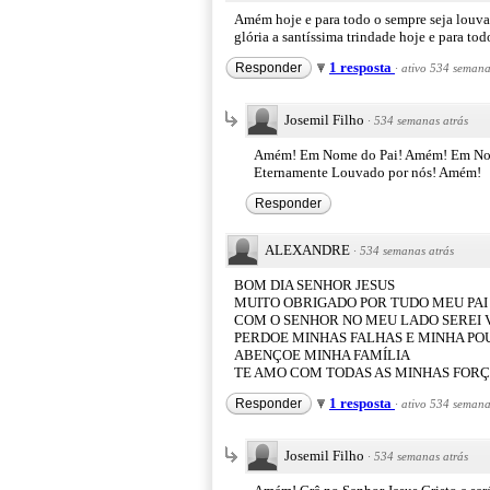
Amém hoje e para todo o sempre seja louvad
glória a santíssima trindade hoje e para to
1 resposta
Responder
·
ativo 534 semana
Josemil Filho
·
534 semanas atrás
Amém! Em Nome do Pai! Amém! Em Nome
Eternamente Louvado por nós! Amém!
Responder
ALEXANDRE
·
534 semanas atrás
BOM DIA SENHOR JESUS
MUITO OBRIGADO POR TUDO MEU PAI
COM O SENHOR NO MEU LADO SEREI
PERDOE MINHAS FALHAS E MINHA PO
ABENÇOE MINHA FAMÍLIA
TE AMO COM TODAS AS MINHAS FOR
1 resposta
Responder
·
ativo 534 semana
Josemil Filho
·
534 semanas atrás