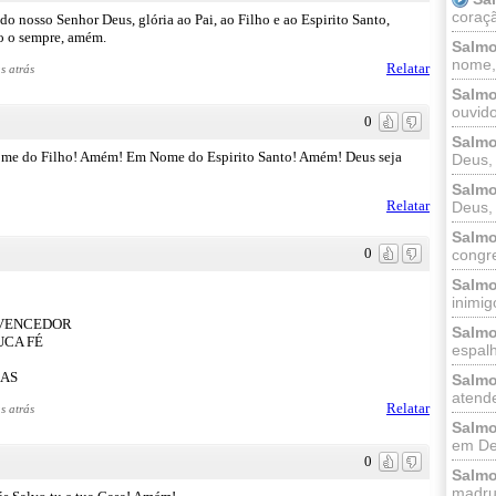
coraçã
o nosso Senhor Deus, glória ao Pai, ao Filho e ao Espirito Santo,
do o sempre, amém.
Salmo
nome, 
Relatar
s atrás
Salmo
ouvido
0
Salmo
 do Filho! Amém! Em Nome do Espirito Santo! Amém! Deus seja
Deus, 
Salmo
Relatar
Deus, 
Salmo
0
congr
Salmo
inimigo
 VENCEDOR
Salmo
UCA FÉ
espalh
ÇAS
Salmo
atende
Relatar
s atrás
Salmo
em Deu
0
Salmo
madrug