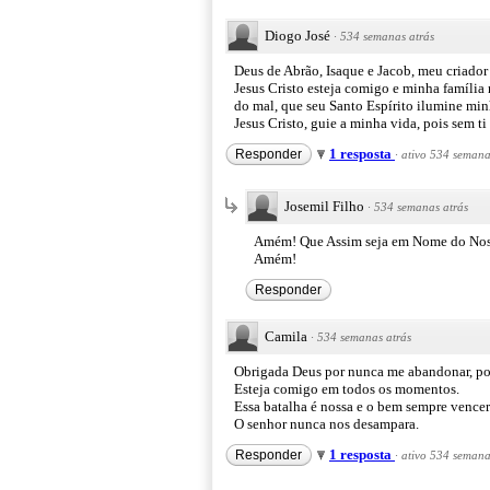
Diogo José
·
534 semanas atrás
Deus de Abrão, Isaque e Jacob, meu criador
Jesus Cristo esteja comigo e minha família
do mal, que seu Santo Espírito ilumine minh
Jesus Cristo, guie a minha vida, pois sem ti
1 resposta
Responder
·
ativo 534 semana
Josemil Filho
·
534 semanas atrás
Amém! Que Assim seja em Nome do Nosso
Amém!
Responder
Camila
·
534 semanas atrás
Obrigada Deus por nunca me abandonar, por
Esteja comigo em todos os momentos.
Essa batalha é nossa e o bem sempre vencerá
O senhor nunca nos desampara.
1 resposta
Responder
·
ativo 534 semana