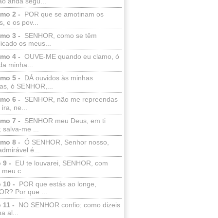
ão anda segu...
lmo 2 -
POR que se amotinam os
s, e os pov...
lmo 3 -
SENHOR, como se têm
licado os meus...
lmo 4 -
OUVE-ME quando eu clamo, ó
da minha...
lmo 5 -
DÁ ouvidos às minhas
ras, ó SENHOR,...
lmo 6 -
SENHOR, não me repreendas
ira, ne...
lmo 7 -
SENHOR meu Deus, em ti
; salva-me ...
lmo 8 -
Ó SENHOR, Senhor nosso,
dmirável é...
 9 -
EU te louvarei, SENHOR, com
 meu c...
 10 -
POR que estás ao longe,
R? Por que ...
 11 -
NO SENHOR confio; como dizeis
a al...