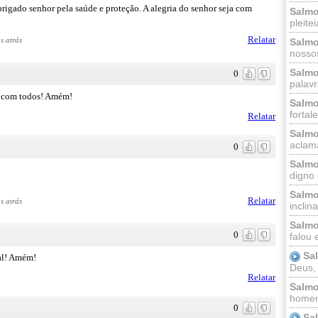
rigado senhor pela saúde e proteção. A alegria do senhor seja com
Salmo
pleitei
Relatar
s atrás
Salmo
nossos
Salmo
0
palavr
a com todos! Amém!
Salmo
fortal
Relatar
Salmo
aclama
0
Salmo
digno 
Salmo
Relatar
s atrás
inclinai
Salmo
0
falou 
Sa
al! Amém!
Deus,
Relatar
Salmo
homem
0
Sa