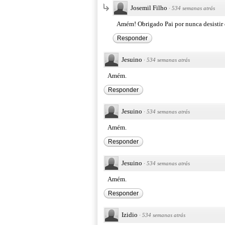
Josemil Filho
·
534 semanas atrás
Amém! Obrigado Pai por nunca desistir
Responder
Jesuino
·
534 semanas atrás
Amém.
Responder
Jesuino
·
534 semanas atrás
Amém.
Responder
Jesuino
·
534 semanas atrás
Amém.
Responder
Izidio
·
534 semanas atrás