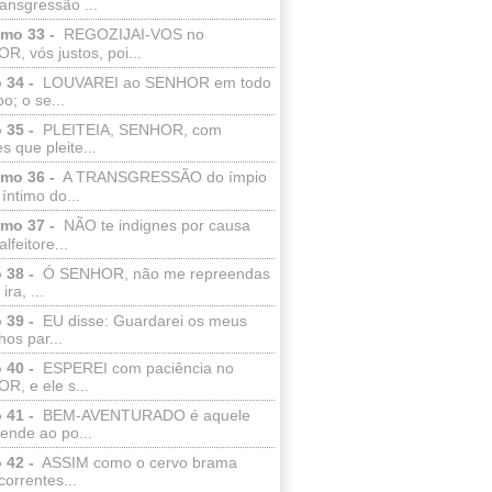
ransgressão ...
lmo 33 -
REGOZIJAI-VOS no
, vós justos, poi...
 34 -
LOUVAREI ao SENHOR em todo
o; o se...
 35 -
PLEITEIA, SENHOR, com
s que pleite...
lmo 36 -
A TRANSGRESSÃO do ímpio
 íntimo do...
lmo 37 -
NÃO te indignes por causa
lfeitore...
 38 -
Ó SENHOR, não me repreendas
ira, ...
 39 -
EU disse: Guardarei os meus
os par...
 40 -
ESPEREI com paciência no
R, e ele s...
 41 -
BEM-AVENTURADO é aquele
ende ao po...
 42 -
ASSIM como o cervo brama
correntes...