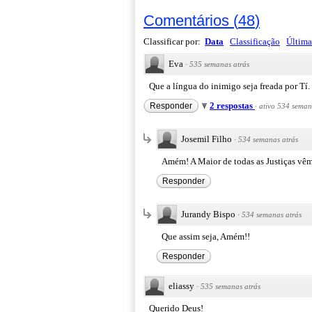
Comentários
(
48
)
Classificar por:
Data
Classificação
Última
Eva
·
535 semanas atrás
Que a língua do inimigo seja freada por Tí.
2 respostas
Responder
·
ativo 534 seman
Josemil Filho
·
534 semanas atrás
Amém! A Maior de todas as Justiças v
Responder
Jurandy Bispo
·
534 semanas atrás
Que assim seja, Amém!!
Responder
eliassy
·
535 semanas atrás
Querido Deus!