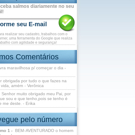
ceba salmos diariamente no seu
l!
ara realizar seu cadastro, trabalhos com o
rner, uma ferramenta do Google que realiza
abalho com agilidade e segurança!
imos Comentários
vra maravilhosa p/ começar o dia -
r obrigada por tudo o que fazes na
 vida, amém - Verônica
Senhor muito obrigado meu Pai, por
ue sou e que tenho,pois se tenho é
 me deste. - Erika
egue pelo número
lmo 1 -
BEM-AVENTURADO o homem