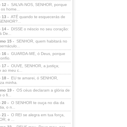
 12 -
SALVA-NOS, SENHOR, porque
 os home...
 13 -
ATÉ quando te esquecerás de
SENHOR?...
 14 -
DISSE o néscio no seu coração:
 De...
lmo 15 -
SENHOR, quem habitará no
bernáculo...
 16 -
GUARDA-ME, ó Deus, porque
confio.
 17 -
OUVE, SENHOR, a justiça;
 ao meu c...
 18 -
EU te amarei, ó SENHOR,
eza minha.
lmo 19 -
OS céus declaram a glória de
o fi...
 20 -
O SENHOR te ouça no dia da
ia, o n...
 21 -
O REI se alegra em tua força,
R; e ...
lmo 22 -
DEUS meu, Deus meu, por