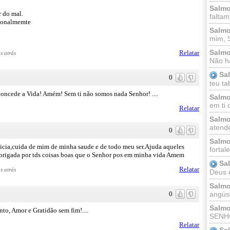
Salmo
r do mal.
faltam
cionalmemte
Salmo
mim, 
Salmo
Relatar
s atrás
Não há
Sa
0
teu ta
oncede a Vida! Amém! Sem ti não somos nada Senhor! ....
Salmo
em ti 
Relatar
Salmo
atende
0
Salmo
icia,cuida de mim de minha saude e de todo meu ser.Ajuda aqueles
fortal
Obrigada por tds coisas boas que o Senhor pos em minha vida Amem
Sa
Relatar
s atrás
Deus e 
Salmo
angúst
0
Salmo
to, Amor e Gratidão sem fim!....
SENHO
Relatar
Sa