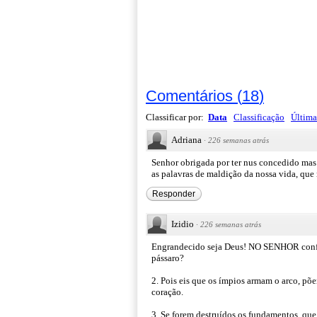
Comentários
(
18
)
Classificar por:
Data
Classificação
Última
Adriana
·
226 semanas atrás
Senhor obrigada por ter nus concedido mas
as palavras de maldição da nossa vida, que
Responder
Izidio
·
226 semanas atrás
Engrandecido seja Deus! NO SENHOR confi
pássaro?
2. Pois eis que os ímpios armam o arco, põem
coração.
3. Se forem destruídos os fundamentos, que 