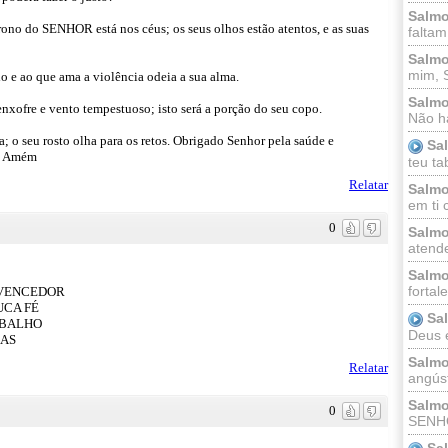
Salmo
ono do SENHOR está nos céus; os seus olhos estão atentos, e as suas
faltam
Salmo
mim, 
 e ao que ama a violência odeia a sua alma.
Salmo
 enxofre e vento tempestuoso; isto será a porção do seu copo.
Não há
; o seu rosto olha para os retos. Obrigado Senhor pela saúde e
Sa
s. Amém
teu ta
Relatar
Salmo
em ti 
0
Salmo
atende
Salmo
fortal
 VENCEDOR
UCA FÉ
Sa
ABALHO
Deus e 
ÇAS
Salmo
Relatar
angúst
Salmo
0
SENHO
Sa