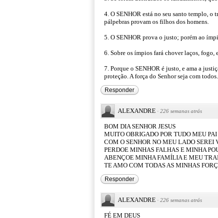
4. O SENHOR está no seu santo templo, o tr
pálpebras provam os filhos dos homens.
5. O SENHOR prova o justo; porém ao ímpio
6. Sobre os ímpios fará chover laços, fogo,
7. Porque o SENHOR é justo, e ama a justiça
proteção. A força do Senhor seja com todo
Responder
ALEXANDRE
·
226 semanas atrás
BOM DIA SENHOR JESUS
MUITO OBRIGADO POR TUDO MEU PAI
COM O SENHOR NO MEU LADO SEREI
PERDOE MINHAS FALHAS E MINHA PO
ABENÇOE MINHA FAMÍLIA E MEU TR
TE AMO COM TODAS AS MINHAS FOR
Responder
ALEXANDRE
·
226 semanas atrás
FÉ EM DEUS