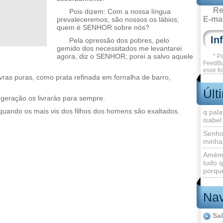
Re
Pois dizem: Com a nossa língua
E-mai
prevaleceremos; são nossos os lábios;
quem é SENHOR sobre nós?
Pela opressão dos pobres, pelo
gemido dos necessitados me levantarei
agora, diz o SENHOR; porei a salvo aquele
* P
FeedBu
esse tr
as puras, como prata refinada em fornalha de barro,
Últ
geração os livrarás para sempre.
quando os mais vis dos filhos dos homens são exaltados.
q pala
isabel
Senho
minha
Amém 
tudo q
porque
Nav
Sa