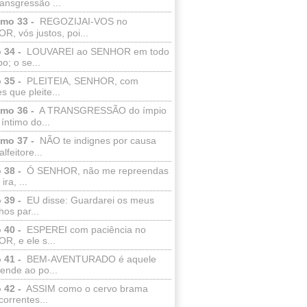
ransgressão ...
lmo 33 -
REGOZIJAI-VOS no
, vós justos, poi...
 34 -
LOUVAREI ao SENHOR em todo
o; o se...
 35 -
PLEITEIA, SENHOR, com
s que pleite...
lmo 36 -
A TRANSGRESSÃO do ímpio
 íntimo do...
lmo 37 -
NÃO te indignes por causa
lfeitore...
 38 -
Ó SENHOR, não me repreendas
ira, ...
 39 -
EU disse: Guardarei os meus
os par...
 40 -
ESPEREI com paciência no
R, e ele s...
 41 -
BEM-AVENTURADO é aquele
ende ao po...
 42 -
ASSIM como o cervo brama
correntes...