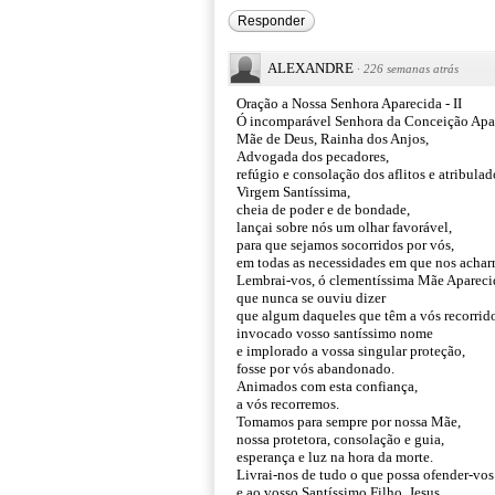
Responder
ALEXANDRE
·
226 semanas atrás
Oração a Nossa Senhora Aparecida - II
Ó incomparável Senhora da Conceição Apa
Mãe de Deus, Rainha dos Anjos,
Advogada dos pecadores,
refúgio e consolação dos aflitos e atribulad
Virgem Santíssima,
cheia de poder e de bondade,
lançai sobre nós um olhar favorável,
para que sejamos socorridos por vós,
em todas as necessidades em que nos achar
Lembrai-vos, ó clementíssima Mãe Apareci
que nunca se ouviu dizer
que algum daqueles que têm a vós recorrid
invocado vosso santíssimo nome
e implorado a vossa singular proteção,
fosse por vós abandonado.
Animados com esta confiança,
a vós recorremos.
Tomamos para sempre por nossa Mãe,
nossa protetora, consolação e guia,
esperança e luz na hora da morte.
Livrai-nos de tudo o que possa ofender-vos
e ao vosso Santíssimo Filho, Jesus.