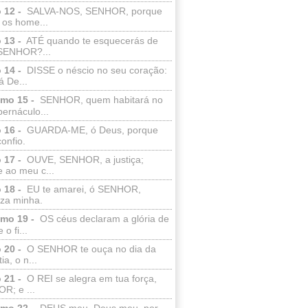
 12 -
SALVA-NOS, SENHOR, porque
 os home...
 13 -
ATÉ quando te esquecerás de
SENHOR?...
 14 -
DISSE o néscio no seu coração:
 De...
lmo 15 -
SENHOR, quem habitará no
bernáculo...
 16 -
GUARDA-ME, ó Deus, porque
confio.
 17 -
OUVE, SENHOR, a justiça;
 ao meu c...
 18 -
EU te amarei, ó SENHOR,
eza minha.
lmo 19 -
OS céus declaram a glória de
o fi...
 20 -
O SENHOR te ouça no dia da
ia, o n...
 21 -
O REI se alegra em tua força,
R; e ...
lmo 22 -
DEUS meu, Deus meu, por