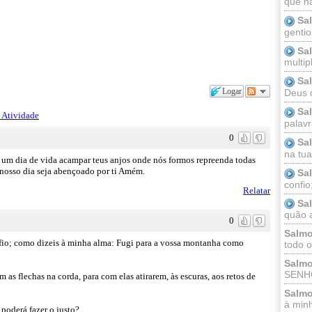
que n
Sa
gentio
Sa
multip
Sa
Logar
Deus 
Sa
 Atividade
palav
0
Sa
na tua 
 um dia de vida acampar teus anjos onde nós formos repreenda todas
 nosso dia seja abençoado por ti Amém.
Sa
confio
Relatar
Sa
quão a
0
Salmo
o; como dizeis à minha alma: Fugi para a vossa montanha como
todo o
Salmo
SENHO
 as flechas na corda, para com elas atirarem, às escuras, aos retos de
Salmo
à minh
poderá fazer o justo?