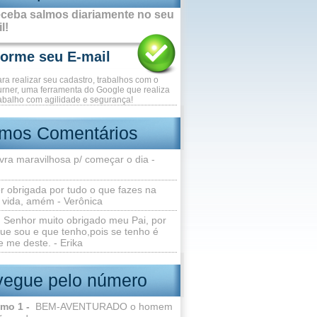
ceba salmos diariamente no seu
l!
ara realizar seu cadastro, trabalhos com o
rner, uma ferramenta do Google que realiza
abalho com agilidade e segurança!
imos Comentários
vra maravilhosa p/ começar o dia -
r obrigada por tudo o que fazes na
 vida, amém - Verônica
Senhor muito obrigado meu Pai, por
ue sou e que tenho,pois se tenho é
 me deste. - Erika
egue pelo número
lmo 1 -
BEM-AVENTURADO o homem