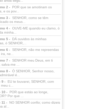
ão anda segu...
lmo 2 -
POR que se amotinam os
s, e os pov...
lmo 3 -
SENHOR, como se têm
licado os meus...
lmo 4 -
OUVE-ME quando eu clamo, ó
da minha...
lmo 5 -
DÁ ouvidos às minhas
ras, ó SENHOR,...
lmo 6 -
SENHOR, não me repreendas
ira, ne...
lmo 7 -
SENHOR meu Deus, em ti
; salva-me ...
lmo 8 -
Ó SENHOR, Senhor nosso,
dmirável é...
 9 -
EU te louvarei, SENHOR, com
 meu c...
 10 -
POR que estás ao longe,
R? Por que ...
 11 -
NO SENHOR confio; como dizeis
a al...