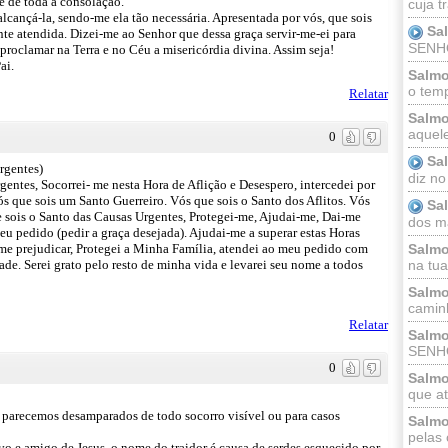
e de toda a consolação.
cuja t
lcançá-la, sendo-me ela tão necessária. Apresentada por vós, que sois
Sa
nte atendida. Dizei-me ao Senhor que dessa graça servir-me-ei para
SENHOR
proclamar na Terra e no Céu a misericórdia divina. Assim seja!
ai.
Salmo
o temp
Relatar
Salmo
aquele
0
Sa
rgentes)
diz no
entes, Socorrei- me nesta Hora de Aflição e Desespero, intercedei por
s que sois um Santo Guerreiro. Vós que sois o Santo dos Aflitos. Vós
Sa
 sois o Santo das Causas Urgentes, Protegei-me, Ajudai-me, Dai-me
dos ma
u pedido (pedir a graça desejada). Ajudai-me a superar estas Horas
Salmo
 me prejudicar, Protegei a Minha Família, atendei ao meu pedido com
na tua 
de. Serei grato pelo resto de minha vida e levarei seu nome a todos
Salmo
caminh
Relatar
Salmo
SENHO
0
Salmo
que at
do parecemos desamparados de todo socorro visível ou para casos
Salmo
pelas 
rvo e amigo de Jesus, o nome do traidor é causa de serdes esquecido por