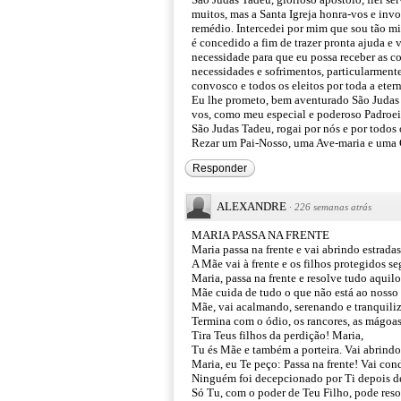
muitos, mas a Santa Igreja honra-vos e in
remédio. Intercedei por mim que sou tão mis
é concedido a fim de trazer pronta ajuda e 
necessidade para que eu possa receber as c
necessidades e sofrimentos, particularmente 
convosco e todos os eleitos por toda a eter
Eu lhe prometo, bem aventurado São Judas T
vos, como meu especial e poderoso Padroei
São Judas Tadeu, rogai por nós e por todos
Rezar um Pai-Nosso, uma Ave-maria e uma G
Responder
ALEXANDRE
·
226 semanas atrás
MARIA PASSA NA FRENTE
Maria passa na frente e vai abrindo estrada
A Mãe vai à frente e os filhos protegidos s
Maria, passa na frente e resolve tudo aquil
Mãe cuida de tudo o que não está ao nosso 
Mãe, vai acalmando, serenando e tranquili
Termina com o ódio, os rancores, as mágoas
Tira Teus filhos da perdição! Maria,
Tu és Mãe e também a porteira. Vai abrindo
Maria, eu Te peço: Passa na frente! Vai co
Ninguém foi decepcionado por Ti depois de
Só Tu, com o poder de Teu Filho, pode resol