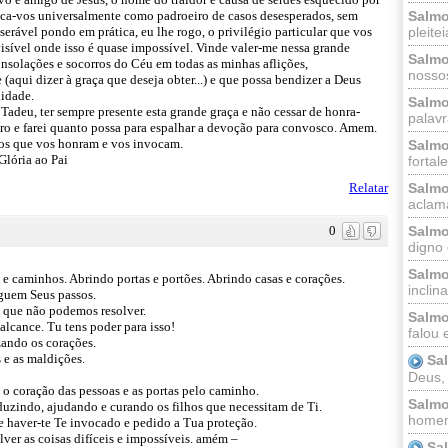
Salmo
voca-vos universalmente como padroeiro de casos desesperados, sem
pleitei
erável pondo em prática, eu lhe rogo, o privilégio particular que vos
visível onde isso é quase impossível. Vinde valer-me nessa grande
Salmo
onsolações e socorros do Céu em todas as minhas aflições,
nossos
(aqui dizer à graça que deseja obter...) e que possa bendizer a Deus
nidade.
Salmo
adeu, ter sempre presente esta grande graça e não cessar de honra-
palavr
ro e farei quanto possa para espalhar a devoção para convosco. Amem.
 os que vos honram e vos invocam.
Salmo
lória ao Pai
fortal
Salmo
Relatar
aclama
Salmo
0
digno 
Salmo
s e caminhos. Abrindo portas e portões. Abrindo casas e corações.
inclinai
eguem Seus passos.
o que não podemos resolver.
Salmo
alcance. Tu tens poder para isso!
falou 
zando os corações.
 e as maldições.
Sa
Deus,
 o coração das pessoas e as portas pelo caminho.
Salmo
nduzindo, ajudando e curando os filhos que necessitam de Ti.
homem
 haver-te Te invocado e pedido a Tua proteção.
ver as coisas difíceis e impossíveis. amém –
Sa