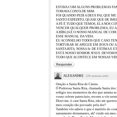
ESTAVA COM ALGUNS PROBLEMAS FAM
TOMAVA CONTA DE MIM.
FOI QUANDO PEDI A DEUS PAI, QUE ME
SANTO EXPEDITO, QUASE QUE DE IMED
A FÉ É TUDO QUE TEMOS, ELA NOS C
VENCER QUALQUER PROBLEMA, EU A
A BÍBLIA É O NOSSO MANUAL DE COM 
ESSE MANUAL DA VIDA.
EU ACONSELHO TODOS QUE CASO TE
TORTURAR SE APEGUE EM JESUS OU AL
SANTA RITA, NOSSA Sr. DE FÁTIMA E
ESTÁ NOSSO SENHOR JESUS. DEVEMOS
TUDO QUE ACONTECE EM NOSSAS VID
Responder
ALEXANDRE
·
226 semanas atrás
Oração a Santa Rita de Cássia
Ó Poderosa Santa Rita, chamada Santa dos 
refúgio nos momentos da dor que arrasta a
vosso celeste patrocínio, recorro a vós nes
Dizei-me, ó cara Santa Rita, não me quereis
meu coração tão povoado pela dor?
Também vós sabeis o que é martírio do coraç
santamente derramastes, ah! vinde em meu au