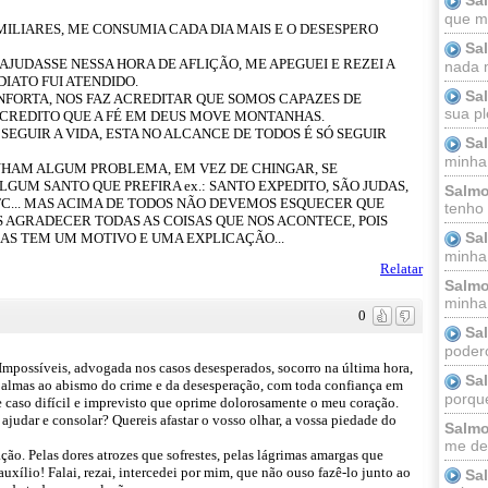
que m
ILIARES, ME CONSUMIA CADA DIA MAIS E O DESESPERO
Sa
 AJUDASSE NESSA HORA DE AFLIÇÃO, ME APEGUEI E REZEI A
nada m
IATO FUI ATENDIDO.
Sa
ONFORTA, NOS FAZ ACREDITAR QUE SOMOS CAPAZES DE
sua pl
CREDITO QUE A FÉ EM DEUS MOVE MONTANHAS.
SEGUIR A VIDA, ESTA NO ALCANCE DE TODOS É SÓ SEGUIR
Sa
minha
NHAM ALGUM PROBLEMA, EM VEZ DE CHINGAR, SE
GUM SANTO QUE PREFIRA ex.: SANTO EXPEDITO, SÃO JUDAS,
Salmo
 ETC... MAS ACIMA DE TODOS NÃO DEVEMOS ESQUECER QUE
tenho
 AGRADECER TODAS AS COISAS QUE NOS ACONTECE, POIS
Sa
AS TEM UM MOTIVO E UMA EXPLICAÇÃO...
minha 
Relatar
Salmo
minha;
0
Sa
podero
Impossíveis, advogada nos casos desesperados, socorro na última hora,
Sa
s almas ao abismo do crime e da desesperação, com toda confiança em
porque
te caso difícil e imprevisto que oprime dolorosamente o meu coração.
 ajudar e consolar? Quereis afastar o vosso olhar, a vossa piedade do
Salmo
me dei
ão. Pelas dores atrozes que sofrestes, pelas lágrimas amargas que
xílio! Falai, rezai, intercedei por mim, que não ouso fazê-lo junto ao
Sa