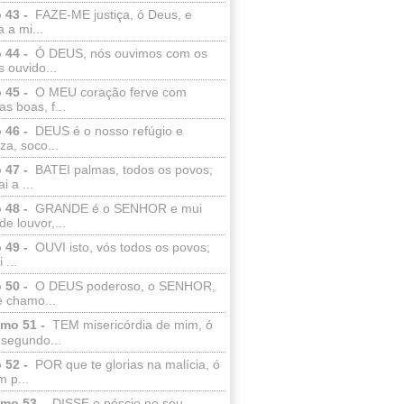
 43 -
FAZE-ME justiça, ó Deus, e
a a mi...
 44 -
Ó DEUS, nós ouvimos com os
 ouvido...
 45 -
O MEU coração ferve com
as boas, f...
 46 -
DEUS é o nosso refúgio e
eza, soco...
 47 -
BATEI palmas, todos os povos;
i a ...
 48 -
GRANDE é o SENHOR e mui
de louvor,...
 49 -
OUVI isto, vós todos os povos;
 ...
 50 -
O DEUS poderoso, o SENHOR,
e chamo...
lmo 51 -
TEM misericórdia de mim, ó
 segundo...
 52 -
POR que te glorias na malícia, ó
 p...
lmo 53 -
DISSE o néscio no seu