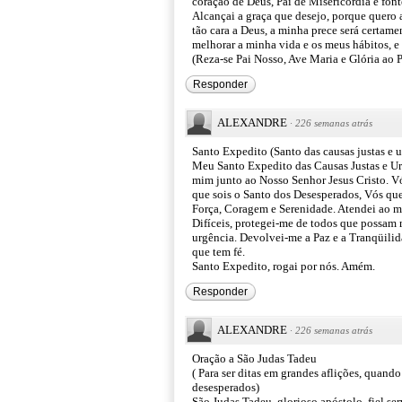
coração de Deus, Pai de Misericórdia e font
Alcançai a graça que desejo, porque quero a
tão cara a Deus, a minha prece será certame
melhorar a minha vida e os meus hábitos, e 
(Reza-se Pai Nosso, Ave Maria e Glória ao P
Responder
ALEXANDRE
·
226 semanas atrás
Santo Expedito (Santo das causas justas e u
Meu Santo Expedito das Causas Justas e Urg
mim junto ao Nosso Senhor Jesus Cristo. Vó
que sois o Santo dos Desesperados, Vós que
Força, Coragem e Serenidade. Atendei ao me
Difíceis, protegei-me de todos que possam
urgência. Devolvei-me a Paz e a Tranqüilida
que tem fé.
Santo Expedito, rogai por nós. Amém.
Responder
ALEXANDRE
·
226 semanas atrás
Oração a São Judas Tadeu
( Para ser ditas em grandes aflições, quan
desesperados)
São Judas Tadeu, glorioso apóstolo, fiel se