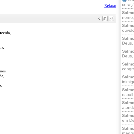
coraçã
Relatar
Salmo
nome, 
0
Salmo
ouvido
recida,
Salmo
Deus, 
os,
Salmo
Deus, 
Salmo
congr
mos.
da,
Salmo
inimigo
o,
Salmo
espalh
Salmo
atende
Salmo
em Deu
Salmo
madrug