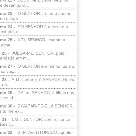
e desampara...
lmo 23 -
O SENHOR é o meu pastor,
e faltará...
lmo 24 -
DO SENHOR é a terra e a
enitude, o...
lmo 25 -
A TI, SENHOR, levanto a
 alma.
 26 -
JULGA-ME, SENHOR, pois
 andado em m...
lmo 27 -
O SENHOR é a minha luz e a
salvaçã...
 28 -
A TI clamarei, ó SENHOR, Rocha
 nã...
lmo 29 -
DAI ao SENHOR, ó filhos dos
sos, d...
lmo 30 -
EXALTAR-TE-EI, ó SENHOR,
 tu me ex...
 31 -
EM ti, SENHOR, confio; nunca
xes c...
lmo 32 -
BEM-AVENTURADO aquele