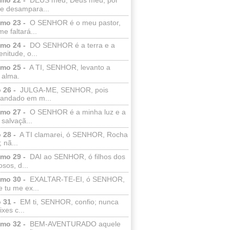
e desampara...
lmo 23 -
O SENHOR é o meu pastor,
e faltará...
lmo 24 -
DO SENHOR é a terra e a
enitude, o...
lmo 25 -
A TI, SENHOR, levanto a
 alma.
 26 -
JULGA-ME, SENHOR, pois
 andado em m...
lmo 27 -
O SENHOR é a minha luz e a
salvaçã...
 28 -
A TI clamarei, ó SENHOR, Rocha
 nã...
lmo 29 -
DAI ao SENHOR, ó filhos dos
sos, d...
lmo 30 -
EXALTAR-TE-EI, ó SENHOR,
 tu me ex...
 31 -
EM ti, SENHOR, confio; nunca
xes c...
lmo 32 -
BEM-AVENTURADO aquele