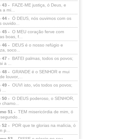
 43 -
FAZE-ME justiça, ó Deus, e
a a mi...
 44 -
Ó DEUS, nós ouvimos com os
 ouvido...
 45 -
O MEU coração ferve com
as boas, f...
 46 -
DEUS é o nosso refúgio e
eza, soco...
 47 -
BATEI palmas, todos os povos;
i a ...
 48 -
GRANDE é o SENHOR e mui
de louvor,...
 49 -
OUVI isto, vós todos os povos;
 ...
 50 -
O DEUS poderoso, o SENHOR,
e chamo...
lmo 51 -
TEM misericórdia de mim, ó
 segundo...
 52 -
POR que te glorias na malícia, ó
 p...
lmo 53 -
DISSE o néscio no seu