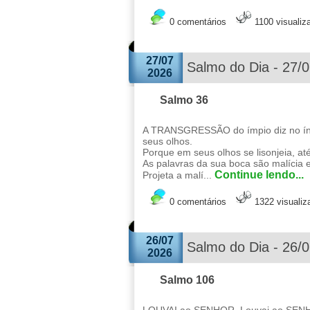
0 comentários
1100 visualiz
27/07
Salmo do Dia - 27/
2026
Salmo 36
A TRANSGRESSÃO do ímpio diz no ínt
seus olhos.
Porque em seus olhos se lisonjeia, at
As palavras da sua boca são malícia 
Continue lendo...
Projeta a malí...
0 comentários
1322 visuali
26/07
Salmo do Dia - 26/
2026
Salmo 106