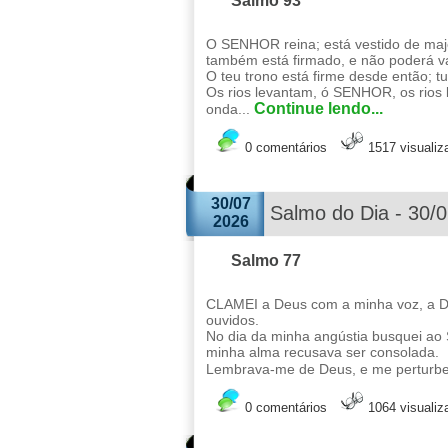
Salmo 93
O SENHOR reina; está vestido de maj
também está firmado, e não poderá va
O teu trono está firme desde então; t
Os rios levantam, ó SENHOR, os rios 
Continue lendo...
onda...
0 comentários
1517 visuali
30/07
Salmo do Dia - 30/
2026
Salmo 77
CLAMEI a Deus com a minha voz, a Deu
ouvidos.
No dia da minha angústia busquei ao 
minha alma recusava ser consolada.
Lembrava-me de Deus, e me perturbei
0 comentários
1064 visuali