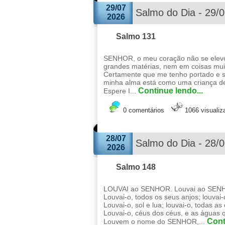
29/07
Salmo do Dia - 29/
2026
Salmo 131
SENHOR, o meu coração não se elevo
grandes matérias, nem em coisas mui
Certamente que me tenho portado e
minha alma está como uma criança 
Continue lendo...
Espere I...
0 comentários
1066 visuali
28/07
Salmo do Dia - 28/
2026
Salmo 148
LOUVAI ao SENHOR. Louvai ao SENHOR
Louvai-o, todos os seus anjos; louvai-
Louvai-o, sol e lua; louvai-o, todas as
Louvai-o, céus dos céus, e as águas 
Cont
Louvem o nome do SENHOR,...