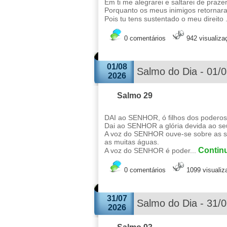
Em ti me alegrarei e saltarei de praze
Porquanto os meus inimigos retornara
Pois tu tens sustentado o meu direito 
0 comentários
942 visualiza
01/08
Salmo do Dia - 01/
2026
Salmo 29
DAI ao SENHOR, ó filhos dos poderos
Dai ao SENHOR a glória devida ao s
A voz do SENHOR ouve-se sobre as su
as muitas águas.
Continu
A voz do SENHOR é poder...
0 comentários
1099 visuali
31/07
Salmo do Dia - 31/
2026