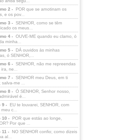
ão anda segu...
lmo 2 -
POR que se amotinam os
s, e os pov...
lmo 3 -
SENHOR, como se têm
licado os meus...
lmo 4 -
OUVE-ME quando eu clamo, ó
da minha...
lmo 5 -
DÁ ouvidos às minhas
ras, ó SENHOR,...
lmo 6 -
SENHOR, não me repreendas
ira, ne...
lmo 7 -
SENHOR meu Deus, em ti
; salva-me ...
lmo 8 -
Ó SENHOR, Senhor nosso,
dmirável é...
 9 -
EU te louvarei, SENHOR, com
 meu c...
 10 -
POR que estás ao longe,
R? Por que ...
 11 -
NO SENHOR confio; como dizeis
a al...