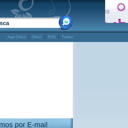
App Orkut
Orkut
RSS
Twitter
mos por E-mail