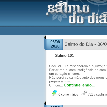
06/08
Salmo do Dia - 06/
2026
Salmo 101
CANTAREI a misericórdia e o juízo; a 
Portar-me-ei com inteligência no ca
um coração sincero.
Não porei coisa má diante dos meus 
pegará a mim.
Continue lendo...
Um cor...
0 comentários
731 visualiza