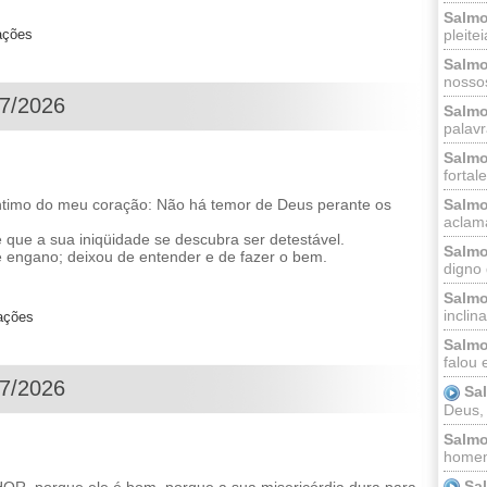
Salmo
pleitei
ações
Salmo
nossos
07/2026
Salmo
palavr
Salmo
fortal
Salmo
imo do meu coração: Não há temor de Deus perante os
aclama
é que a sua iniqüidade se descubra ser detestável.
Salmo
e engano; deixou de entender e de fazer o bem.
digno 
Salmo
inclinai
zações
Salmo
falou 
07/2026
Sa
Deus,
Salmo
homem
Sa