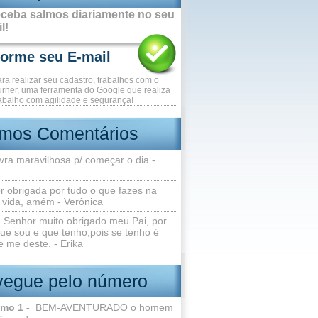
ceba salmos diariamente no seu
l!
ara realizar seu cadastro, trabalhos com o
rner, uma ferramenta do Google que realiza
abalho com agilidade e segurança!
imos Comentários
vra maravilhosa p/ começar o dia -
r obrigada por tudo o que fazes na
 vida, amém - Verônica
Senhor muito obrigado meu Pai, por
ue sou e que tenho,pois se tenho é
 me deste. - Erika
egue pelo número
lmo 1 -
BEM-AVENTURADO o homem