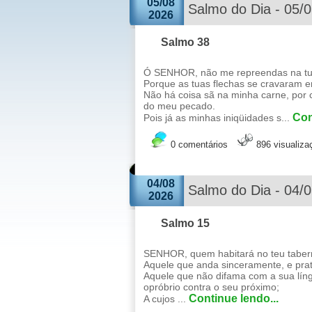
05/08
Salmo do Dia - 05/
2026
Salmo 38
Ó SENHOR, não me repreendas na tua 
Porque as tuas flechas se cravaram 
Não há coisa sã na minha carne, por
do meu pecado.
Con
Pois já as minhas iniqüidades s...
0 comentários
896 visualiza
04/08
Salmo do Dia - 04/
2026
Salmo 15
SENHOR, quem habitará no teu taber
Aquele que anda sinceramente, e prati
Aquele que não difama com a sua lín
opróbrio contra o seu próximo;
Continue lendo...
A cujos ...