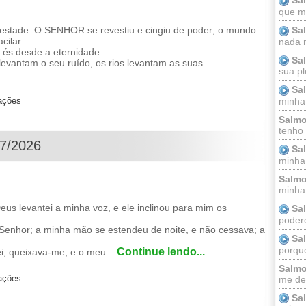
que m
Sa
estade. O SENHOR se revestiu e cingiu de poder; o mundo
cilar.
nada m
u és desde a eternidade.
Sa
levantam o seu ruído, os rios levantam as suas
sua pl
Sa
zações
minha
Salmo
tenho
07/2026
Sa
minha 
Salmo
minha;
s levantei a minha voz, e ele inclinou para mim os
Sa
podero
Senhor; a minha mão se estendeu de noite, e não cessava; a
Sa
porque
Continue lendo...
; queixava-me, e o meu...
Salmo
zações
me dei
Sa