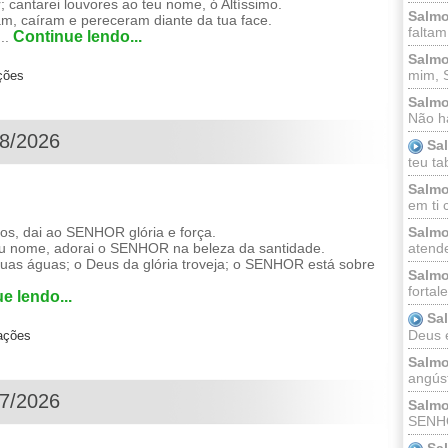
r; cantarei louvores ao teu nome, ó Altíssimo.
Salmo
m, caíram e pereceram diante da tua face.
faltam
Continue lendo...
...
Salmo
mim, 
ções
Salmo
Não há
08/2026
Sa
teu ta
Salmo
em ti 
os, dai ao SENHOR glória e força.
Salmo
eu nome, adorai o SENHOR na beleza da santidade.
atende
as águas; o Deus da glória troveja; o SENHOR está sobre
Salmo
fortal
e lendo...
Sa
Deus e 
zações
Salmo
angúst
07/2026
Salmo
SENHO
Sa