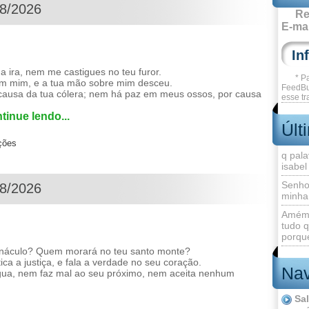
08/2026
Re
E-mai
ira, nem me castigues no teu furor.
* P
em mim, e a tua mão sobre mim desceu.
FeedBu
 causa da tua cólera; nem há paz em meus ossos, por causa
esse tr
tinue lendo...
Últ
ções
q pala
isabel
Senho
08/2026
minha
Amém 
tudo q
porque
náculo? Quem morará no teu santo monte?
ca a justiça, e fala a verdade no seu coração.
Nav
gua, nem faz mal ao seu próximo, nem aceita nenhum
Sa