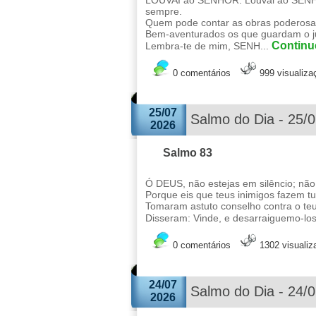
LOUVAI ao SENHOR. Louvai ao SENHOR
sempre.
Quem pode contar as obras poderos
Bem-aventurados os que guardam o juí
Continue
Lembra-te de mim, SENH...
0 comentários
999 visualiza
25/07
Salmo do Dia - 25/
2026
Salmo 83
Ó DEUS, não estejas em silêncio; não 
Porque eis que teus inimigos fazem t
Tomaram astuto conselho contra o teu
Disseram: Vinde, e desarraiguemo-los
0 comentários
1302 visuali
24/07
Salmo do Dia - 24/
2026