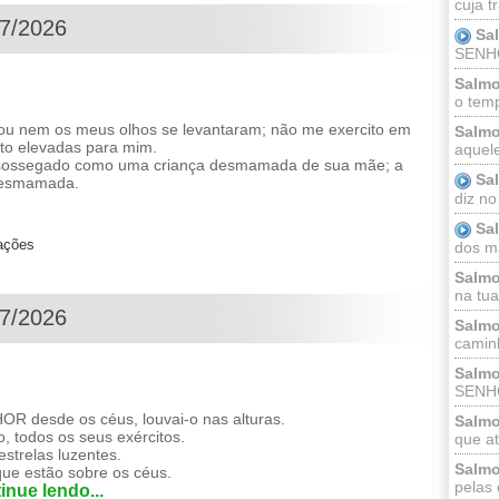
cuja t
07/2026
Sa
SENHOR
Salmo
o temp
u nem os meus olhos se levantaram; não me exercito em
Salmo
to elevadas para mim.
aquele
 sossegado como uma criança desmamada de sua mãe; a
Sa
desmamada.
diz no
Sa
zações
dos ma
Salmo
na tua 
07/2026
Salmo
caminh
Salmo
SENHO
 desde os céus, louvai-o nas alturas.
Salmo
o, todos os seus exércitos.
que at
 estrelas luzentes.
Salmo
que estão sobre os céus.
pelas 
inue lendo...