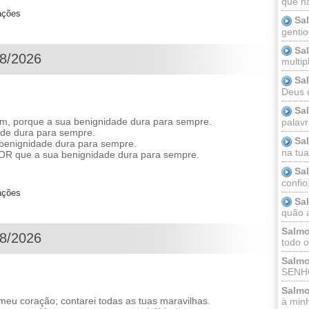
que n
ações
Sa
gentio
Sa
08/2026
multip
Sa
Deus 
Sa
, porque a sua benignidade dura para sempre.
palav
ade dura para sempre.
Sa
 benignidade dura para sempre.
na tua 
R que a sua benignidade dura para sempre.
Sa
confio
ações
Sa
quão a
Salmo
08/2026
todo o
Salmo
SENHO
Salmo
eu coração; contarei todas as tuas maravilhas.
à minh