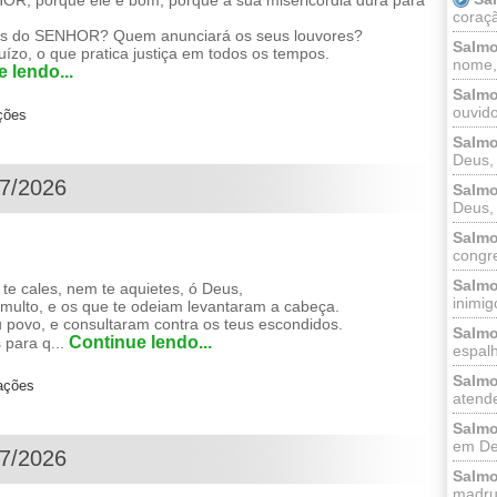
, porque ele é bom, porque a sua misericórdia dura para
coraçã
as do SENHOR? Quem anunciará os seus louvores?
Salmo
zo, o que pratica justiça em todos os tempos.
nome, 
 lendo...
Salmo
ouvido
ções
Salmo
Deus, 
07/2026
Salmo
Deus, 
Salmo
congr
Salmo
te cales, nem te aquietes, ó Deus,
inimigo
umulto, e os que te odeiam levantaram a cabeça.
 povo, e consultaram contra os teus escondidos.
Salmo
Continue lendo...
 para q...
espalh
Salmo
zações
atende
Salmo
em Deu
07/2026
Salmo
madrug