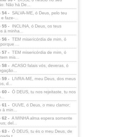
o: Não há De...
 54 -
SALVA-ME, ó Deus, pelo teu
e faze-...
 55 -
INCLINA, ó Deus, os teus
s à minha...
 56 -
TEM misericórdia de mim, ó
porque ...
 57 -
TEM misericórdia de mim, ó
tem mis...
 58 -
ACASO falais vós, deveras, ó
egação...
 59 -
LIVRA-ME, meu Deus, dos meus
s, d...
 60 -
Ó DEUS, tu nos rejeitaste, tu nos
...
 61 -
OUVE, ó Deus, o meu clamor;
 à min...
 62 -
A MINHA alma espera somente
s; del...
 63 -
Ó DEUS, tu és o meu Deus, de
ada t...