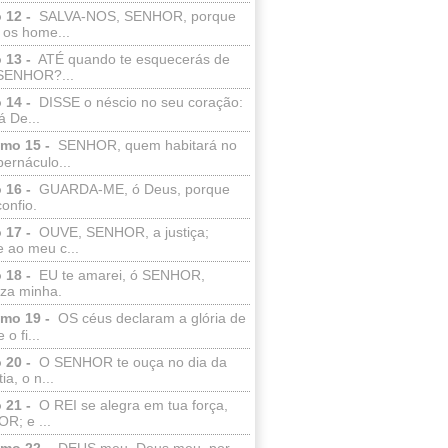
 12 -
SALVA-NOS, SENHOR, porque
 os home...
 13 -
ATÉ quando te esquecerás de
SENHOR?...
 14 -
DISSE o néscio no seu coração:
 De...
lmo 15 -
SENHOR, quem habitará no
bernáculo...
 16 -
GUARDA-ME, ó Deus, porque
confio.
 17 -
OUVE, SENHOR, a justiça;
 ao meu c...
 18 -
EU te amarei, ó SENHOR,
eza minha.
lmo 19 -
OS céus declaram a glória de
o fi...
 20 -
O SENHOR te ouça no dia da
ia, o n...
 21 -
O REI se alegra em tua força,
R; e ...
lmo 22 -
DEUS meu, Deus meu, por