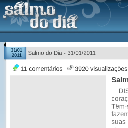
31/01
Salmo do Dia - 31/01/2011
2011
11 comentários
3920 visualizações
Salm
DI
coraç
Têm-s
faze
suas 