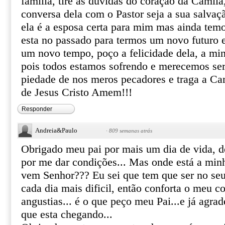
família, tire as duvidas do coração da Camila
conversa dela com o Pastor seja a sua salvaç
ela é a esposa certa para mim mas ainda temo
esta no passado para termos um novo futuro e
um novo tempo, poço a felicidade dela, a min
pois todos estamos sofrendo e merecemos ser
piedade de nos meros pecadores e traga a C
de Jesus Cristo Amem!!!
Responder
Andreia&Paulo
·
809 semanas atrás
Obrigado meu pai por mais um dia de vida, de
por me dar condições... Mas onde está a min
vem Senhor??? Eu sei que tem que ser no seu
cada dia mais dificil, então conforta o meu co
angustias... é o que peço meu Pai...e já agrad
que esta chegando...