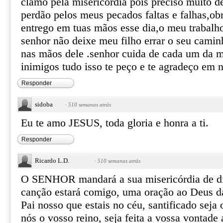
clamo pela misericórdia pois preciso muito de
perdão pelos meus pecados faltas e falhas,ob
entrego em tuas mãos esse dia,o meu trabalh
senhor não deixe meu filho errar o seu cami
nas mãos dele .senhor cuida de cada um da m
inimigos tudo isso te peço e te agradeço em 
Responder
sidoba
·
510 semanas atrás
Eu te amo JESUS, toda gloria e honra a ti.
Responder
Ricardo L.D.
·
510 semanas atrás
O SENHOR mandará a sua misericórdia de dia
canção estará comigo, uma oração ao Deus d
Pai nosso que estais no céu, santificado seja
nós o vosso reino, seja feita a vossa vontade