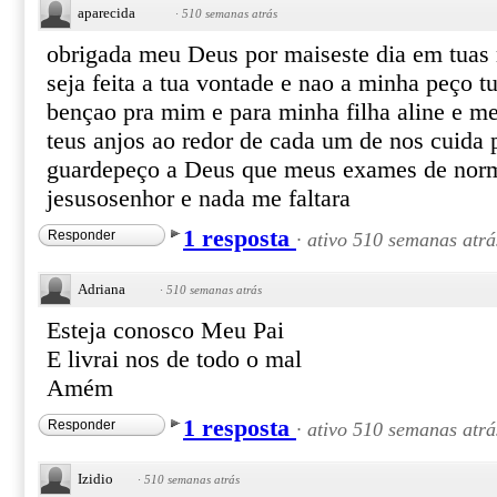
aparecida
·
510 semanas atrás
obrigada meu Deus por maiseste dia em tuas
seja feita a tua vontade e nao a minha peço t
bençao pra mim e para minha filha aline e m
teus anjos ao redor de cada um de nos cuida p
guardepeço a Deus que meus exames de nor
jesusosenhor e nada me faltara
1 resposta
Responder
·
ativo 510 semanas atrá
Adriana
·
510 semanas atrás
Esteja conosco Meu Pai
E livrai nos de todo o mal
Amém
1 resposta
Responder
·
ativo 510 semanas atrá
Izidio
·
510 semanas atrás