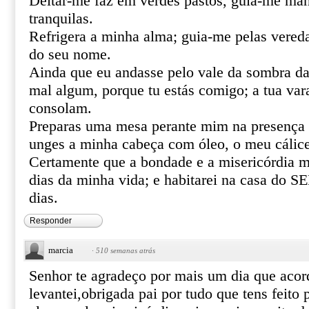
Deitar-me faz em verdes pastos, guia-me ma
tranquilas.
Refrigera a minha alma; guia-me pelas vereda
do seu nome.
Ainda que eu andasse pelo vale da sombra da
mal algum, porque tu estás comigo; a tua var
consolam.
Preparas uma mesa perante mim na presença 
unges a minha cabeça com óleo, o meu cálice
Certamente que a bondade e a misericórdia m
dias da minha vida; e habitarei na casa do
dias.
Responder
marcia
·
510 semanas atrás
Senhor te agradeço por mais um dia que aco
levantei,obrigada pai por tudo que tens feito