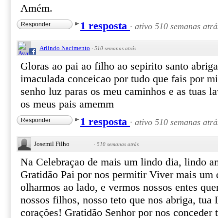
Amém.
1 resposta
Responder
·
ativo 510 semanas atrá
Arlindo Nacimento
·
510 semanas atrás
Gloras ao pai ao filho ao sepirito santo abri
imaculada conceicao por tudo que fais por mi
senho luz paras os meu caminhos e as tuas la
os meus pais amemm
1 resposta
Responder
·
ativo 510 semanas atrá
Josemil Filho
·
510 semanas atrás
Na Celebraçao de mais um lindo dia, lindo am
Gratidão Pai por nos permitir Viver mais um 
olharmos ao lado, e vermos nossos entes quer
nossos filhos, nosso teto que nos abriga, tu
corações! Gratidão Senhor por nos conceder t