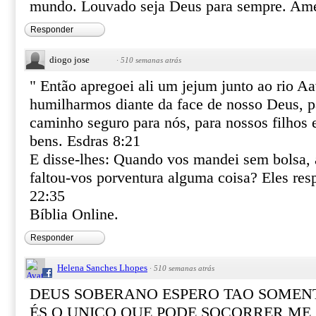
mundo. Louvado seja Deus para sempre. Am
Responder
diogo jose
·
510 semanas atrás
" Então apregoei ali um jejum junto ao rio Aa
humilharmos diante da face de nosso Deus, p
caminho seguro para nós, para nossos filhos 
bens. Esdras 8:21
E disse-lhes: Quando vos mandei sem bolsa, a
faltou-vos porventura alguma coisa? Eles re
22:35
Bíblia Online.
Responder
Helena Sanches Lhopes
·
510 semanas atrás
DEUS SOBERANO ESPERO TAO SOMENTE
ÉS O UNICO QUE PODE SOCORRER ME,