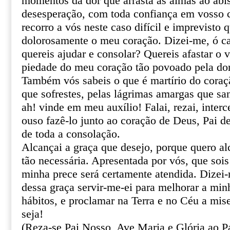
momentos da dor que arrasta as almas ao abi
desesperação, com toda confiança em vosso ce
recorro a vós neste caso difícil e imprevisto 
dolorosamente o meu coração. Dizei-me, ó ca
quereis ajudar e consolar? Quereis afastar o 
piedade do meu coração tão povoado pela do
Também vós sabeis o que é martírio do coraçã
que sofrestes, pelas lágrimas amargas que sa
ah! vinde em meu auxílio! Falai, rezai, inter
ouso fazê-lo junto ao coração de Deus, Pai de
de toda a consolação.
Alcançai a graça que desejo, porque quero al
tão necessária. Apresentada por vós, que sois
minha prece será certamente atendida. Dizei
dessa graça servir-me-ei para melhorar a min
hábitos, e proclamar na Terra e no Céu a mis
seja!
(Reza-se Pai Nosso, Ave Maria e Glória ao Pa