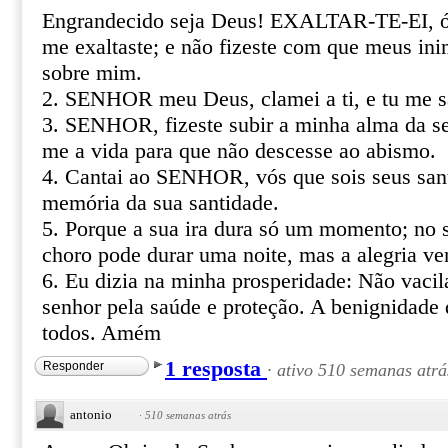
Engrandecido seja Deus! EXALTAR-TE-EI, 
me exaltaste; e não fizeste com que meus in
sobre mim.
2. SENHOR meu Deus, clamei a ti, e tu me s
3. SENHOR, fizeste subir a minha alma da se
me a vida para que não descesse ao abismo.
4. Cantai ao SENHOR, vós que sois seus sant
memória da sua santidade.
5. Porque a sua ira dura só um momento; no s
choro pode durar uma noite, mas a alegria v
6. Eu dizia na minha prosperidade: Não vacil
senhor pela saúde e proteção. A benignidade
todos. Amém
1 resposta
Responder
·
ativo 510 semanas atrá
antonio
·
510 semanas atrás