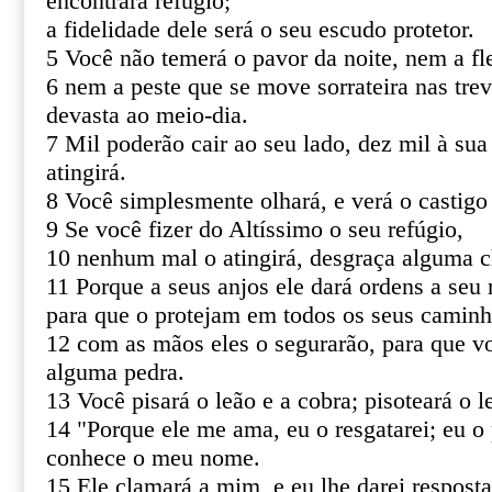
encontrará refúgio;
a fidelidade dele será o seu escudo protetor.
5 Você não temerá o pavor da noite, nem a fl
6 nem a peste que se move sorrateira nas tre
devasta ao meio-dia.
7 Mil poderão cair ao seu lado, dez mil à sua
atingirá.
8 Você simplesmente olhará, e verá o castigo
9 Se você fizer do Altíssimo o seu refúgio,
10 nenhum mal o atingirá, desgraça alguma c
11 Porque a seus anjos ele dará ordens a seu 
para que o protejam em todos os seus caminh
12 com as mãos eles o segurarão, para que v
alguma pedra.
13 Você pisará o leão e a cobra; pisoteará o le
14 "Porque ele me ama, eu o resgatarei; eu o 
conhece o meu nome.
15 Ele clamará a mim, e eu lhe darei resposta