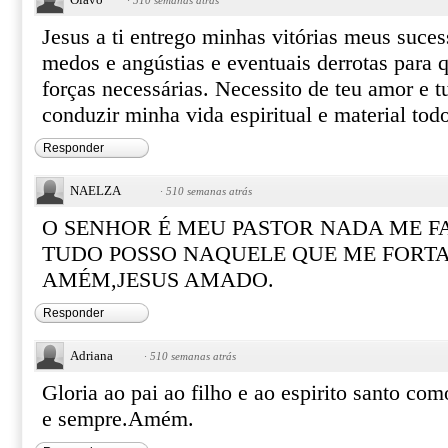
·
510 semanas atrás
Jesus a ti entrego minhas vitórias meus suc
medos e angústias e eventuais derrotas para 
forças necessárias. Necessito de teu amor e t
conduzir minha vida espiritual e material to
Responder
NAELZA
·
510 semanas atrás
O SENHOR É MEU PASTOR NADA ME F
TUDO POSSO NAQUELE QUE ME FORTA
AMÉM,JESUS AMADO.
Responder
Adriana
·
510 semanas atrás
Gloria ao pai ao filho e ao espirito santo com
e sempre.Amém.