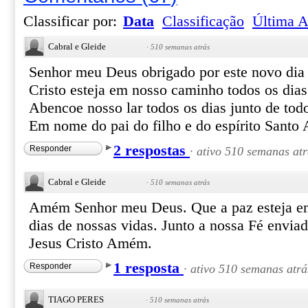
Classificar por:
Data
Classificação
Última A
Cabral e Gleide
·
510 semanas atrás
Senhor meu Deus obrigado por este novo dia 
Cristo esteja em nosso caminho todos os dias
Abencoe nosso lar todos os dias junto de tod
Em nome do pai do filho e do espírito Sant
2 respostas
Responder
·
ativo 510 semanas atr
Cabral e Gleide
·
510 semanas atrás
Amém Senhor meu Deus. Que a paz esteja em
dias de nossas vidas. Junto a nossa Fé envia
Jesus Cristo Amém.
1 resposta
Responder
·
ativo 510 semanas atrá
TIAGO PERES
·
510 semanas atrás