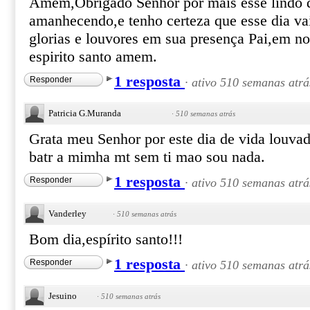
Amem,Obrigado Senhor por mais esse lindo d
amanhecendo,e tenho certeza que esse dia va
glorias e louvores em sua presença Pai,em no
espirito santo amem.
1 resposta
Responder
·
ativo 510 semanas atrá
Patricia G.Muranda
·
510 semanas atrás
Grata meu Senhor por este dia de vida louva
batr a mimha mt sem ti mao sou nada.
1 resposta
Responder
·
ativo 510 semanas atrá
Vanderley
·
510 semanas atrás
Bom dia,espírito santo!!!
1 resposta
Responder
·
ativo 510 semanas atrá
Jesuino
·
510 semanas atrás