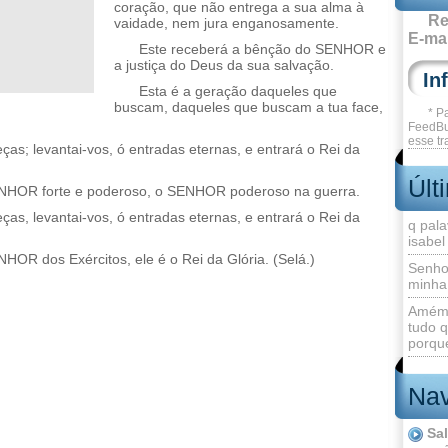
coração, que não entrega a sua alma à
Re
vaidade, nem jura enganosamente.
E-mai
Este receberá a bênção do SENHOR e
a justiça do Deus da sua salvação.
Esta é a geração daqueles que
buscam, daqueles que buscam a tua face,
* P
FeedBu
esse tr
ças; levantai-vos, ó entradas eternas, e entrará o Rei da
Últ
ENHOR forte e poderoso, o SENHOR poderoso na guerra.
ças, levantai-vos, ó entradas eternas, e entrará o Rei da
q pala
isabel
OR dos Exércitos, ele é o Rei da Glória. (Selá.)
Senho
minha
Amém 
tudo q
porque
Nav
Sa