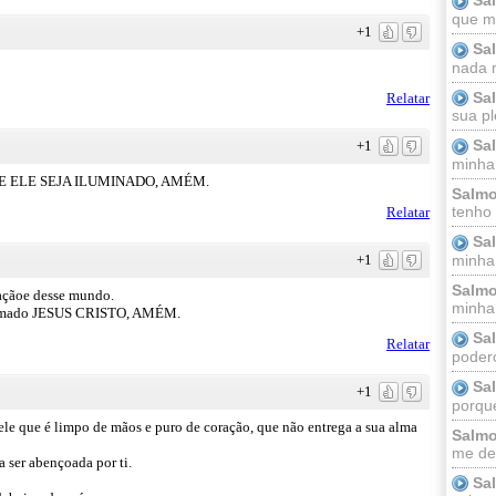
que m
+1
Sa
nada m
Sa
Relatar
sua pl
Sa
+1
minha
 ELE SEJA ILUMINADO, AMÉM.
Salmo
tenho
Relatar
Sa
minha 
+1
Salmo
taçãoe desse mundo.
minha;
o amado JESUS CRISTO, AMÉM.
Sa
Relatar
podero
Sa
+1
porque
le que é limpo de mãos e puro de coração, que não entrega a sua alma
Salmo
me dei
 ser abençoada por ti.
Sa