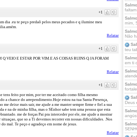
Salmo
faltam
+1
Salmo
um dia .eu te peço predaõ pelos meus pecados e q ilumine meu
mim, 
ilia.amém.
Salmo
Relatar
Não há
Sa
+1
teu ta
Salmo
Q VEIO E ESTAR POR VIM.E AS COISAS RUINS Q JA FORAM
em ti 
Salmo
Relatar
atende
Salmo
+1
fortal
e tens feito por mim, por ter me aceitado como filha mesmo
Sa
do a chance do arrependimento.Hoje estou na tua Santa Presença,
Deus e 
o me deixe mais sair, me ajude a me manter sempre firme e fiel a sua
ida e na de minha filha, mas o SEnhor sabe tem uma pessoa que esta
Salmo
brantado. me de forças Pai pra interceder por ele, me ajude a mostrar
angúst
 situaçao, que so a Ti devemos recorrer em nossas dificuldades. .Nos
Salmo
re do mal. Te peço e agradeço em nome de jesus.
SENHO
Relatar
Sa