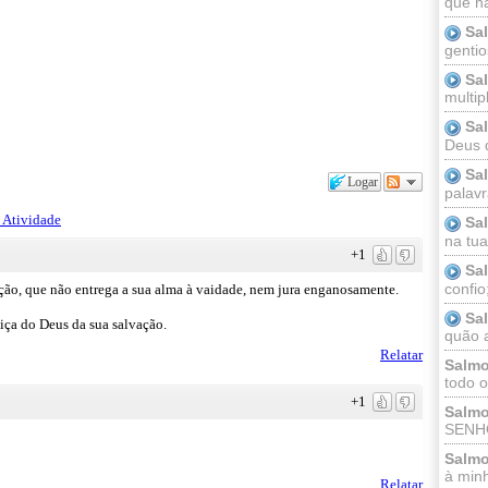
que n
Sa
gentio
Sa
multip
Sa
Deus 
Sa
Logar
palav
 Atividade
Sa
na tua 
+1
Sa
confio
ção, que não entrega a sua alma à vaidade, nem jura enganosamente.
Sa
iça do Deus da sua salvação.
quão a
Relatar
Salmo
todo o
+1
Salmo
SENHO
Salmo
à minh
Relatar