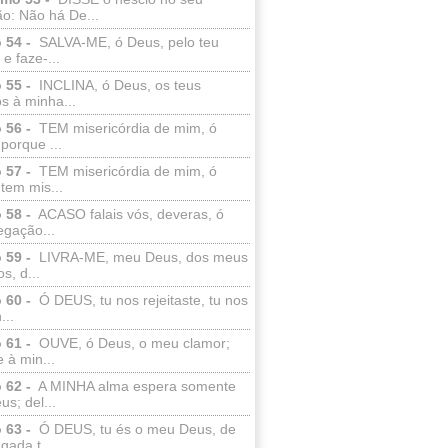
o: Não há De...
 54 -
SALVA-ME, ó Deus, pelo teu
e faze-...
 55 -
INCLINA, ó Deus, os teus
s à minha...
 56 -
TEM misericórdia de mim, ó
porque ...
 57 -
TEM misericórdia de mim, ó
tem mis...
 58 -
ACASO falais vós, deveras, ó
egação...
 59 -
LIVRA-ME, meu Deus, dos meus
s, d...
 60 -
Ó DEUS, tu nos rejeitaste, tu nos
...
 61 -
OUVE, ó Deus, o meu clamor;
 à min...
 62 -
A MINHA alma espera somente
s; del...
 63 -
Ó DEUS, tu és o meu Deus, de
ada t...