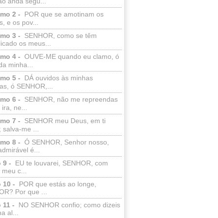
ão anda segu...
lmo 2 -
POR que se amotinam os
s, e os pov...
lmo 3 -
SENHOR, como se têm
licado os meus...
lmo 4 -
OUVE-ME quando eu clamo, ó
da minha...
lmo 5 -
DÁ ouvidos às minhas
ras, ó SENHOR,...
lmo 6 -
SENHOR, não me repreendas
ira, ne...
lmo 7 -
SENHOR meu Deus, em ti
; salva-me ...
lmo 8 -
Ó SENHOR, Senhor nosso,
dmirável é...
 9 -
EU te louvarei, SENHOR, com
 meu c...
 10 -
POR que estás ao longe,
R? Por que ...
 11 -
NO SENHOR confio; como dizeis
a al...