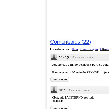
Comentários
(
22
)
Classificar por:
Data
Classificação
Última
Solange
·
780 semanas atrás
Aquele que é limpo de mãos e puro de cora
Este receberá a bênção do SENHOR e a just
Responder
ANA
·
780 semanas atrás
Obrigada PAI ETERNO por tudo!
AMÉM!
Responder