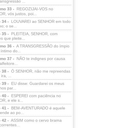
ransgressão ...
lmo 33 -
REGOZIJAI-VOS no
, vós justos, poi...
 34 -
LOUVAREI ao SENHOR em todo
o; o se...
 35 -
PLEITEIA, SENHOR, com
s que pleite...
lmo 36 -
A TRANSGRESSÃO do ímpio
 íntimo do...
lmo 37 -
NÃO te indignes por causa
lfeitore...
 38 -
Ó SENHOR, não me repreendas
ira, ...
 39 -
EU disse: Guardarei os meus
os par...
 40 -
ESPEREI com paciência no
R, e ele s...
 41 -
BEM-AVENTURADO é aquele
ende ao po...
 42 -
ASSIM como o cervo brama
correntes...