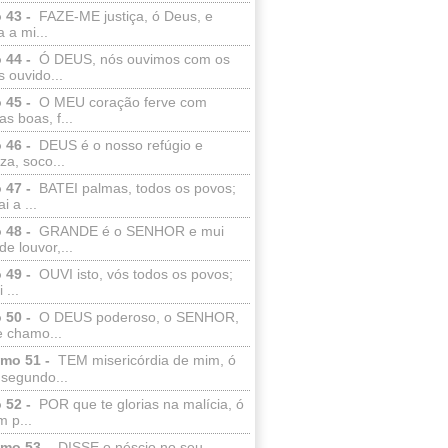
 43 -
FAZE-ME justiça, ó Deus, e
a a mi...
 44 -
Ó DEUS, nós ouvimos com os
 ouvido...
 45 -
O MEU coração ferve com
as boas, f...
 46 -
DEUS é o nosso refúgio e
eza, soco...
 47 -
BATEI palmas, todos os povos;
i a ...
 48 -
GRANDE é o SENHOR e mui
de louvor,...
 49 -
OUVI isto, vós todos os povos;
 ...
 50 -
O DEUS poderoso, o SENHOR,
e chamo...
lmo 51 -
TEM misericórdia de mim, ó
 segundo...
 52 -
POR que te glorias na malícia, ó
 p...
lmo 53 -
DISSE o néscio no seu