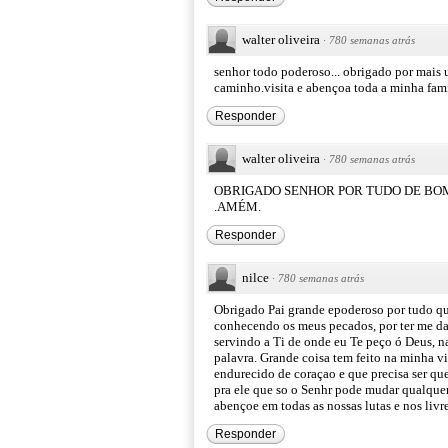
walter oliveira
·
780 semanas atrás
senhor todo poderoso... obrigado por mais 
caminho.visita e abençoa toda a minha fam
Responder
walter oliveira
·
780 semanas atrás
OBRIGADO SENHOR POR TUDO DE BOM 
.AMÉM.
Responder
nilce
·
780 semanas atrás
Obrigado Pai grande epoderoso por tudo qu
conhecendo os meus pecados, por ter me da
servindo a Ti de onde eu Te peço ó Deus, na
palavra. Grande coisa tem feito na minha v
endurecido de coraçao e que precisa ser que
pra ele que so o Senhr pode mudar qualquer
abençoe em todas as nossas lutas e nos liv
Responder