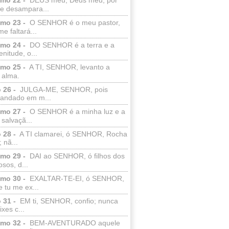
e desampara...
lmo 23 -
O SENHOR é o meu pastor,
e faltará...
lmo 24 -
DO SENHOR é a terra e a
enitude, o...
lmo 25 -
A TI, SENHOR, levanto a
 alma.
 26 -
JULGA-ME, SENHOR, pois
 andado em m...
lmo 27 -
O SENHOR é a minha luz e a
salvaçã...
 28 -
A TI clamarei, ó SENHOR, Rocha
 nã...
lmo 29 -
DAI ao SENHOR, ó filhos dos
sos, d...
lmo 30 -
EXALTAR-TE-EI, ó SENHOR,
 tu me ex...
 31 -
EM ti, SENHOR, confio; nunca
xes c...
lmo 32 -
BEM-AVENTURADO aquele