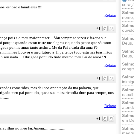
coraçã
s ,esposo e familiares !!!!
Salmo
Relatar
nome, 
Salmo
+1
ouvido
ça pois é o meu maior prazer ... Vou sempre te servir e fazer a sua
Salmo
Pai porque quando estou triste me alegras e quando penso que só estou
Deus, 
igada por me amar tanto assim .. Me dá Pai a cada dia uma Fé
Salmo
ara mim meu Louvor e meu futuro a Ti pertence tudo está nas tuas mãos
Deus, 
não sou nada .... Obrigada por tudo tudo mesmo meu Pai de amor ! ♥
Salmo
Relatar
congr
Salmo
+1
inimigo
pecados cometidos, mas dei nos orientação da tua palavra, que
Salmo
igado meu pai por tudo, que a sua missericordia dure para sempre, nos
espalh
......
Salmo
Relatar
atende
Salmo
+1
em Deu
ilhas no meu lar. Amem.......................
Salmo
madrug