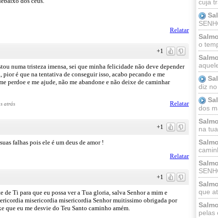
debaixo dos céus.
cuja t
Sa
SENHOR
Relatar
Salmo
o temp
+1
Salmo
aquele
Estou numa tristeza imensa, sei que minha felicidade não deve depender
 pior é que na tentativa de conseguir isso, acabo pecando e me
Sa
r me perdoe e me ajude, não me abandone e não deixe de caminhar
diz no
Sa
Relatar
s atrás
dos ma
Salmo
+1
na tua 
Salmo
suas falhas pois ele é um deus de amor !
caminh
Relatar
Salmo
SENHO
+1
Salmo
que at
e de Ti para que eu possa ver a Tua gloria, salva Senhor a mim e
ericordia misericordia misericordia Senhor muitissimo obrigada por
Salmo
ixe que eu me desvie do Teu Santo caminho amém.
pelas 