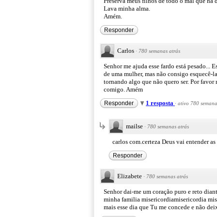
Preserva meus filhos de todo o mal que há 
Lava minha alma.
Amém.
Responder
Carlos
·
780 semanas atrás
Senhor me ajuda esse fardo está pesado... 
de uma mulher, mas não consigo esquecê-la,
tornando algo que não quero ser. Por favo
comigo. Amém
1 resposta
Responder
·
ativo 780 semana
mailse
·
780 semanas atrás
carlos com.certeza Deus vai entender as 
Responder
Elizabete
·
780 semanas atrás
Senhor dai-me um coração puro e reto diant
minha familia misericordiamisericordia mis
mais esse dia que Tu me concede e não de