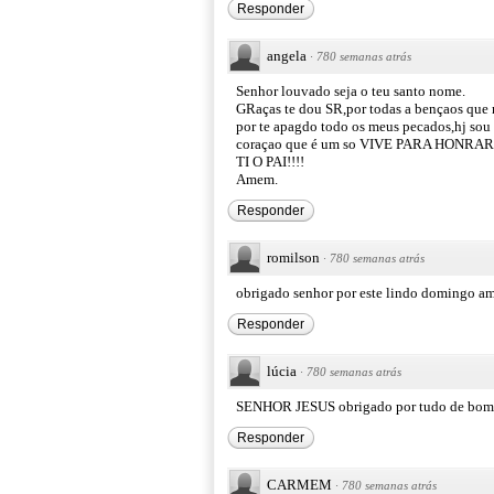
Responder
angela
·
780 semanas atrás
Senhor louvado seja o teu santo nome.
GRaças te dou SR,por todas a bençaos que
por te apagdo todo os meus pecados,hj sou 
coraçao que é um so VIVE PARA HON
TI O PAI!!!!
Amem.
Responder
romilson
·
780 semanas atrás
obrigado senhor por este lindo domingo a
Responder
lúcia
·
780 semanas atrás
SENHOR JESUS obrigado por tudo de bom 
Responder
CARMEM
·
780 semanas atrás