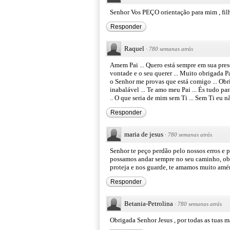
Senhor Vos PEÇO orientação para mim , filho
Responder
Raquel
·
780 semanas atrás
Amem Pai ... Quero está sempre em sua presen
vontade e o seu querer ... Muito obrigada 
o Senhor me provas que está comigo ... Obr
inabalável ... Te amo meu Pai ... És tudo p
.. O que seria de mim sem Ti ... Sem Ti eu 
Responder
maria de jesus
·
780 semanas atrás
Senhor te peço perdão pelo nossos erros e 
possamos andar sempre no seu caminho, obr
proteja e nos guarde, te amamos muito amém.
Responder
Betania-Petrolina
·
780 semanas atrás
Obrigada Senhor Jesus , por todas as tuas marav