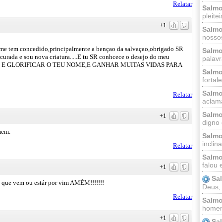
Relatar
Salmo
pleitei
+1
Salmo
nossos
 me tem concedido,principalmente a bençao da salvaçao,obrigado SR
Salmo
curada e sou nova criatura.....E tu SR conhcece o desejo do meu
palavr
RAR E GLORIFICAR O TEU NOME,E GANHAR MUITAS VIDAS PARA
Salmo
fortal
Salmo
Relatar
aclama
Salmo
+1
digno 
mem.
Salmo
inclinai
Relatar
Salmo
falou 
+1
Sa
que vem ou estár por vim AMÈM!!!!!!!
Deus,
Relatar
Salmo
homem
+1
Sa