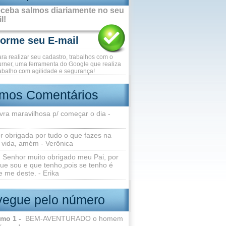
ceba salmos diariamente no seu
l!
ara realizar seu cadastro, trabalhos com o
rner, uma ferramenta do Google que realiza
abalho com agilidade e segurança!
imos Comentários
vra maravilhosa p/ começar o dia -
r obrigada por tudo o que fazes na
 vida, amém - Verônica
Senhor muito obrigado meu Pai, por
ue sou e que tenho,pois se tenho é
 me deste. - Erika
egue pelo número
lmo 1 -
BEM-AVENTURADO o homem