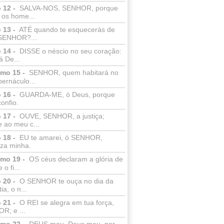
 12 -
SALVA-NOS, SENHOR, porque
 os home...
 13 -
ATÉ quando te esquecerás de
SENHOR?...
 14 -
DISSE o néscio no seu coração:
 De...
lmo 15 -
SENHOR, quem habitará no
bernáculo...
 16 -
GUARDA-ME, ó Deus, porque
confio.
 17 -
OUVE, SENHOR, a justiça;
 ao meu c...
 18 -
EU te amarei, ó SENHOR,
eza minha.
lmo 19 -
OS céus declaram a glória de
o fi...
 20 -
O SENHOR te ouça no dia da
ia, o n...
 21 -
O REI se alegra em tua força,
R; e ...
lmo 22 -
DEUS meu, Deus meu, por