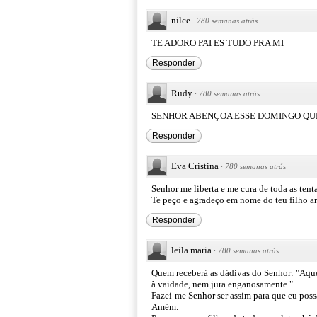
nilce
·
780 semanas atrás
TE ADORO PAI ES TUDO PRA MI
Responder
Rudy
·
780 semanas atrás
SENHOR ABENÇOA ESSE DOMINGO QUE
Responder
Eva Cristina
·
780 semanas atrás
Senhor me liberta e me cura de toda as ten
Te peço e agradeço em nome do teu filh
Responder
leila maria
·
780 semanas atrás
Quem receberá as dádivas do Senhor: "Aque
à vaidade, nem jura enganosamente."
Fazei-me Senhor ser assim para que eu possa
Amém.