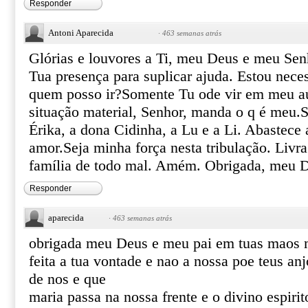
Responder
Antoni Aparecida
·
463 semanas atrás
Glórias e louvores a Ti, meu Deus e meu Se
Tua presença para suplicar ajuda. Estou nece
quem posso ir?Somente Tu ode vir em meu au
situação material, Senhor, manda o q é meu.S
Érika, a dona Cidinha, a Lu e a Li. Abastece
amor.Seja minha força nesta tribulação. Livr
família de todo mal. Amém. Obrigada, meu D
Responder
aparecida
·
463 semanas atrás
obrigada meu Deus e meu pai em tuas maos m
feita a tua vontade e nao a nossa poe teus an
de nos e que
maria passa na nossa frente e o divino espiri