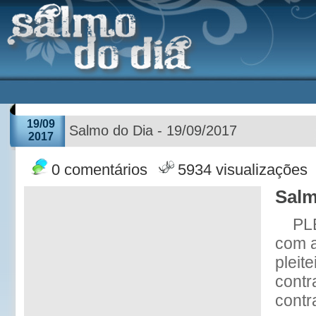
19/09
Salmo do Dia - 19/09/2017
2017
0 comentários
5934 visualizações
Salm
PL
com 
pleit
contr
contr