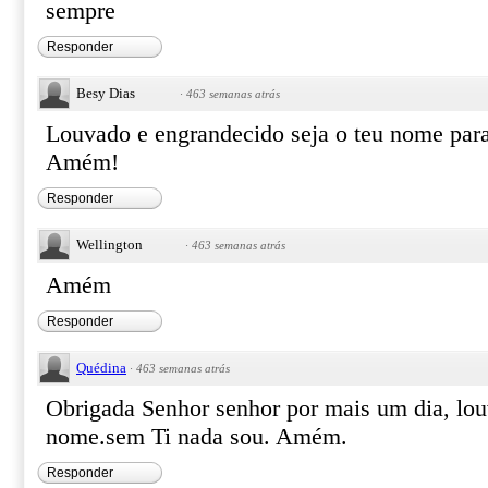
sempre
Responder
Besy Dias
·
463 semanas atrás
Louvado e engrandecido seja o teu nome para
Amém!
Responder
Wellington
·
463 semanas atrás
Amém
Responder
Quédina
·
463 semanas atrás
Obrigada Senhor senhor por mais um dia, lou
nome.sem Ti nada sou. Amém.
Responder