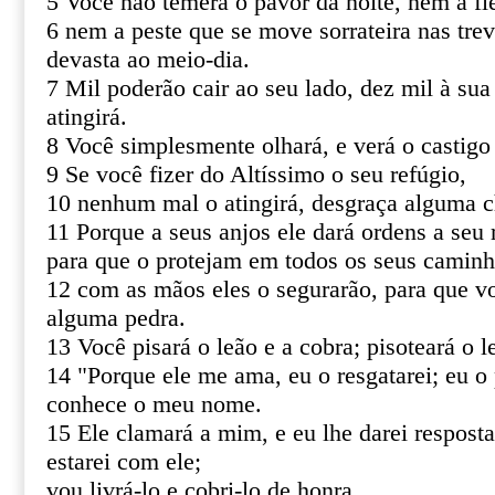
5 Você não temerá o pavor da noite, nem a fl
6 nem a peste que se move sorrateira nas tre
devasta ao meio-dia.
7 Mil poderão cair ao seu lado, dez mil à sua
atingirá.
8 Você simplesmente olhará, e verá o castigo
9 Se você fizer do Altíssimo o seu refúgio,
10 nenhum mal o atingirá, desgraça alguma c
11 Porque a seus anjos ele dará ordens a seu 
para que o protejam em todos os seus caminh
12 com as mãos eles o segurarão, para que v
alguma pedra.
13 Você pisará o leão e a cobra; pisoteará o le
14 "Porque ele me ama, eu o resgatarei; eu o 
conhece o meu nome.
15 Ele clamará a mim, e eu lhe darei resposta
estarei com ele;
vou livrá-lo e cobri-lo de honra.