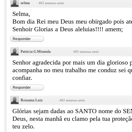
selma
·
463 semanas atrás
Selma,
Bom dia Rei meu Deus meu obirgado pois at
Senhoir Glorias a Deus aleluias!!!! amem;
Responder
Patricia G.Miranda
·
463 semanas atrás
Senhor agradecida por mais um dia glorioso 
acompanha no meu trabalho me conduz sei q
confiar.
Responder
Rousana Luiz
·
463 semanas atrás
Glórias sejam dadas ao SANTO nome do S
Deus, nesta manhã eu clamo pela tua proteção
teu zelo.