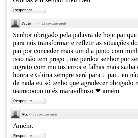
Glórias a ti senhor meu Deu
Responder
Paulo
·
463 semanas atrás
Senhor obrigado pela palavra de hoje pai que
para nós transformar e refletir as situações d
pai por conceder mais um dia junto com minh
isso não tem preço , me perdoe senhor por ser
ingrato com muitos erros e falhas mais saiba 
honra e Glória sempre será para ti pai , eu n
de nada eu só tenho que agradecer obrigado
teamooooo tu és maravilhoso ❤ amém
Responder
AG.
·
463 semanas atrás
Amém.
Responder