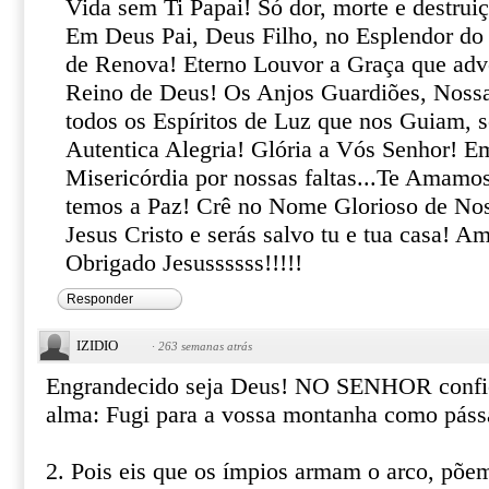
Vida sem Ti Papai! Só dor, morte e destruiç
Em Deus Pai, Deus Filho, no Esplendor do 
de Renova! Eterno Louvor a Graça que adv
Reino de Deus! Os Anjos Guardiões, Nossa
todos os Espíritos de Luz que nos Guiam, s
Autentica Alegria! Glória a Vós Senhor! 
Misericórdia por nossas faltas...Te Amamo
temos a Paz! Crê no Nome Glorioso de Nos
Jesus Cristo e serás salvo tu e tua casa
Obrigado Jesussssss!!!!!
Responder
IZIDIO
·
263 semanas atrás
Engrandecido seja Deus! NO SENHOR confio
alma: Fugi para a vossa montanha como páss
2. Pois eis que os ímpios armam o arco, põem