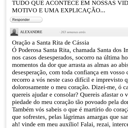
TUDO QUE ACONTECE EM NOSSAS VI
MOTIVO E UMA EXPLICAÇÃO...
Responder
ALEXANDRE
·
263 semanas atrás
Oração a Santa Rita de Cássia
Ó Poderosa Santa Rita, chamada Santa dos I
nos casos desesperados, socorro na última ho
momentos da dor que arrasta as almas ao abi
desesperação, com toda confiança em vosso ce
recorro a vós neste caso difícil e imprevisto 
dolorosamente o meu coração. Dizei-me, ó ca
quereis ajudar e consolar? Quereis afastar o 
piedade do meu coração tão povoado pela do
Também vós sabeis o que é martírio do coraçã
que sofrestes, pelas lágrimas amargas que sa
ah! vinde em meu auxílio! Falai, rezai, inter