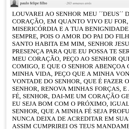
paulo felipe filho
·
263 semanas atrás
LOUVAREI AO SENHOR MEU ´´DEUS´´ 
CORAÇÃO, EM QUANTO VIVO EU FOR,
MISERICÓRDIA E A TUA BENIGNIDAD
SEMPRE, POIS O AMOR DO PAI DO FILH
SANTO HABITA EM MIM, SENHOR JESU
PRESENÇA PARA QUE EU POSSA TE SER
MEU CORAÇÃO, PEÇO AO SENHOR Q
COMIGO, E QUE O SENHOR ABENÇOA 
MINHA VIDA, PEÇO QUE A MINHA VON
VONTADE DO SENHOR, QUE É FAZER 
SENHOR, RENOVA MINHAS FORÇAS, E
FÉ, SENHOR, DAI-ME UM CORAÇÃO G
EU SEJA BOM COM O PRÓXIMO, IGUAL
SENHOR, QUE A MINHA FÉ SEJA PROF
NUNCA DEIXA DE ACREDITAR EM SUAS
ASSIM CUMPRIREI OS TEUS MANDAME