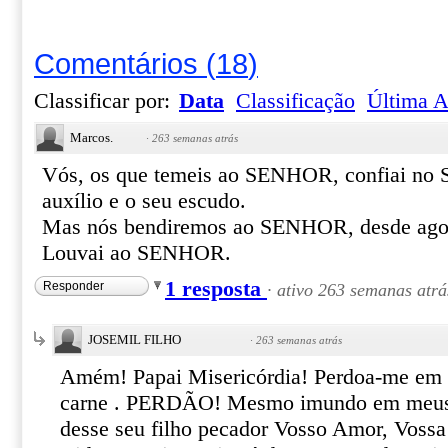
Comentários
(
18
)
Classificar por:
Data
Classificação
Última A
Marcos.
·
263 semanas atrás
Vós, os que temeis ao SENHOR, confiai no 
auxílio e o seu escudo.
Mas nós bendiremos ao SENHOR, desde agor
Louvai ao SENHOR.
1 resposta
Responder
·
ativo 263 semanas atrá
JOSEMIL FILHO
·
263 semanas atrás
Amém! Papai Misericórdia! Perdoa-me em 
carne . PERDÃO! Mesmo imundo em meus 
desse seu filho pecador Vosso Amor, Voss