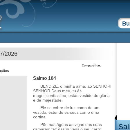
07/2026
Compartilhar:
zações
Salmo 104
BENDIZE, ó minha alma, ao SENHOR!
SENHOR Deus meu, tu és
magnificentíssimo; estás vestido de glória
e de majestade.
Ele se cobre de luz como de um
vestido, estende os céus como uma
cortina.
Põe nas águas as vigas das suas
Sal
câmaras; faz das nuvens o seu carro,