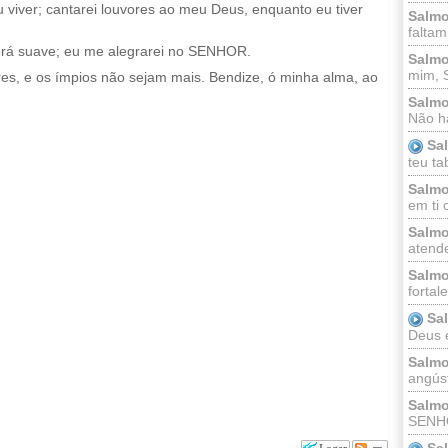
iver; cantarei louvores ao meu Deus, enquanto eu tiver
Salmo
faltam
erá suave; eu me alegrarei no SENHOR.
Salmo
mim, 
s, e os ímpios não sejam mais. Bendize, ó minha alma, ao
Salmo
Não há
Sa
teu ta
Salmo
em ti 
Salmo
atende
Salmo
fortal
Sa
Deus e 
Salmo
angúst
Salmo
SENHO
Sa