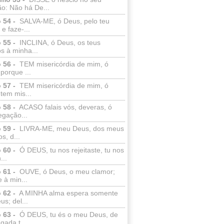
o: Não há De...
 54 -
SALVA-ME, ó Deus, pelo teu
e faze-...
 55 -
INCLINA, ó Deus, os teus
s à minha...
 56 -
TEM misericórdia de mim, ó
porque ...
 57 -
TEM misericórdia de mim, ó
tem mis...
 58 -
ACASO falais vós, deveras, ó
egação...
 59 -
LIVRA-ME, meu Deus, dos meus
s, d...
 60 -
Ó DEUS, tu nos rejeitaste, tu nos
...
 61 -
OUVE, ó Deus, o meu clamor;
 à min...
 62 -
A MINHA alma espera somente
s; del...
 63 -
Ó DEUS, tu és o meu Deus, de
ada t...