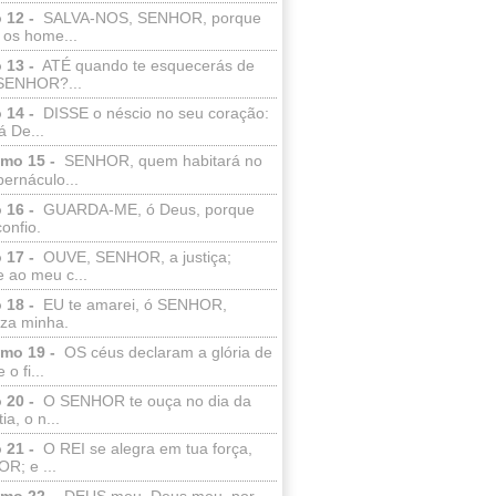
 12 -
SALVA-NOS, SENHOR, porque
 os home...
 13 -
ATÉ quando te esquecerás de
SENHOR?...
 14 -
DISSE o néscio no seu coração:
 De...
lmo 15 -
SENHOR, quem habitará no
bernáculo...
 16 -
GUARDA-ME, ó Deus, porque
confio.
 17 -
OUVE, SENHOR, a justiça;
 ao meu c...
 18 -
EU te amarei, ó SENHOR,
eza minha.
lmo 19 -
OS céus declaram a glória de
o fi...
 20 -
O SENHOR te ouça no dia da
ia, o n...
 21 -
O REI se alegra em tua força,
R; e ...
lmo 22 -
DEUS meu, Deus meu, por