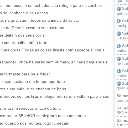
que n
as monteses, e os rochedos são refúgio para os coelhos.
Sa
 o sol conhece o seu ocaso.
gentio
te, na qual saem todos os animais da selva.
Sa
multip
, e de Deus buscam o seu sustento.
Sa
se deitam nos seus covis.
Deus 
 seu trabalho, até à tarde.
Sa
uas obras! Todas as coisas fizeste com sabedoria; cheia
palav
Sa
 espaçoso, onde há seres sem número, animais pequenos e
na tua 
Sa
ue formaste para nele folgar.
confio
s o seu sustento em tempo oportuno.
Sa
quão a
bres a tua mão, e se enchem de bens.
Salmo
turbados; se lhes tiras o fôlego, morrem, e voltam para o seu
todo o
Salmo
os, e assim renovas a face da terra.
SENHO
sempre; o SENHOR se alegrará nas suas obras.
Salmo
eme; tocando nos montes, logo fumegam.
à minh