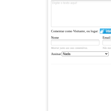
Comentar como Visitante, ou logar:
Nome
Email
Mostrar junto aos seus comentários.
Não mos
Assinar