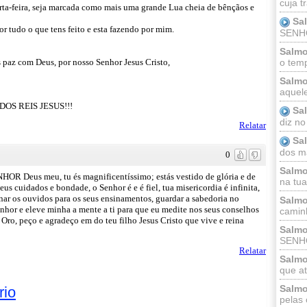
cuja t
arta-feira, seja marcada como mais uma grande Lua cheia de bênçãos e
Sa
r tudo o que tens feito e esta fazendo por mim.
SENHOR
Salmo
os paz com Deus, por nosso Senhor Jesus Cristo,
o temp
Salmo
aquele
OS REIS JESUS!!!
Sa
diz no
Relatar
Sa
dos ma
0
Salmo
 Deus meu, tu és magnificentíssimo; estás vestido de glória e de
na tua 
eus cuidados e bondade, o Senhor é e é fiel, tua misericordia é infinita,
inar os ouvidos para os seus ensinamentos, guardar a sabedoria no
Salmo
enhor e eleve minha a mente a ti para que eu medite nos seus conselhos
caminh
 Oro, peço e agradeço em do teu filho Jesus Cristo que vive e reina
Salmo
SENHO
Relatar
Salmo
que at
Salmo
rio
pelas 