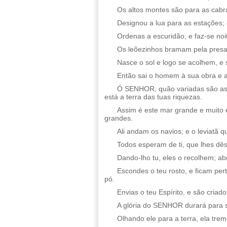
Os altos montes são para as cabr
Designou a lua para as estações;
Ordenas a escuridão, e faz-se noi
Os leõezinhos bramam pela presa
Nasce o sol e logo se acolhem, e 
Então sai o homem à sua obra e ao
Ó SENHOR, quão variadas são as t
está a terra das tuas riquezas.
Assim é este mar grande e muito
grandes.
Ali andam os navios; e o leviatã q
Todos esperam de ti, que lhes dê
Dando-lho tu, eles o recolhem; a
Escondes o teu rosto, e ficam per
pó.
Envias o teu Espírito, e são criad
A glória do SENHOR durará para 
Olhando ele para a terra, ela tr