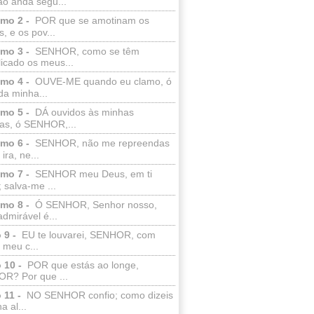
ão anda segu...
lmo 2 -
POR que se amotinam os
s, e os pov...
lmo 3 -
SENHOR, como se têm
licado os meus...
lmo 4 -
OUVE-ME quando eu clamo, ó
da minha...
lmo 5 -
DÁ ouvidos às minhas
ras, ó SENHOR,...
lmo 6 -
SENHOR, não me repreendas
ira, ne...
lmo 7 -
SENHOR meu Deus, em ti
; salva-me ...
lmo 8 -
Ó SENHOR, Senhor nosso,
dmirável é...
 9 -
EU te louvarei, SENHOR, com
 meu c...
 10 -
POR que estás ao longe,
R? Por que ...
 11 -
NO SENHOR confio; como dizeis
a al...