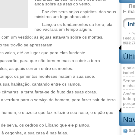
anda sobre as asas do vento.
Re
E-mai
Faz dos seus anjos espíritos, dos seus
ministros um fogo abrasador.
Lançou os fundamentos da terra; ela
não vacilará em tempo algum.
* P
o com um vestido; as águas estavam sobre os montes.
FeedBu
esse tr
do teu trovão se apressaram.
 vales, até ao lugar que para elas fundaste.
Últ
passarão, para que não tornem mais a cobrir a terra.
q pala
vales, as quais correm entre os montes.
isabel
 campo; os jumentos monteses matam a sua sede.
Senho
a sua habitação, cantando entre os ramos.
minha
câmaras; a terra farta-se do fruto das suas obras.
Amém 
tudo q
 a verdura para o serviço do homem, para fazer sair da terra
porque
 homem, e o azeite que faz reluzir o seu rosto, e o pão que
Nav
e seiva, os cedros do Líbano que ele plantou,
Sa
à cegonha, a sua casa é nas faias.