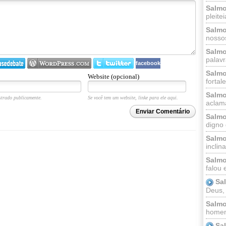
Salmo
pleitei
Salmo
nossos
Salmo
palavr
facebook
Salmo
Website (opcional)
fortal
Salmo
trado publicamente.
Se você tem um website, linke para ele aqui.
aclama
Enviar Comentário
Salmo
digno 
Salmo
inclinai
Salmo
falou 
Sa
Deus,
Salmo
homem
Sa