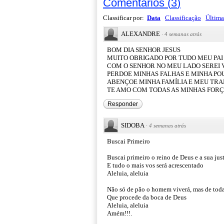
Comentários
(
3
)
Classificar por:
Data
Classificação
Última
ALEXANDRE
·
4 semanas atrás
BOM DIA SENHOR JESUS
MUITO OBRIGADO POR TUDO MEU PAI
COM O SENHOR NO MEU LADO SEREI
PERDOE MINHAS FALHAS E MINHA PO
ABENÇOE MINHA FAMÍLIA E MEU TR
TE AMO COM TODAS AS MINHAS FOR
Responder
SIDOBA
·
4 semanas atrás
Buscai Primeiro
Buscai primeiro o reino de Deus e a sua jus
E tudo o mais vos será acrescentado
Aleluia, aleluia
Não só de pão o homem viverá, mas de toda
Que procede da boca de Deus
Aleluia, aleluia
Amém!!!.