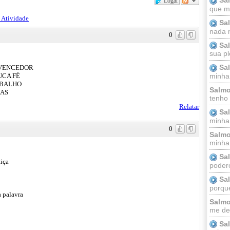
Logar
que m
 Atividade
Sa
nada m
0
Sa
sua pl
Sa
 VENCEDOR
UCA FÉ
minha
ABALHO
Salmo
ÇAS
tenho
Relatar
Sa
minha 
0
Salmo
minha;
Sa
tiça
podero
Sa
porque
 palavra
Salmo
me dei
Sa