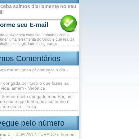
ceba salmos diariamente no seu
l!
ara realizar seu cadastro, trabalhos com o
rner, uma ferramenta do Google que realiza
abalho com agilidade e segurança!
imos Comentários
vra maravilhosa p/ começar o dia -
r obrigada por tudo o que fazes na
 vida, amém - Verônica
Senhor muito obrigado meu Pai, por
ue sou e que tenho,pois se tenho é
 me deste. - Erika
egue pelo número
lmo 1 -
BEM-AVENTURADO o homem