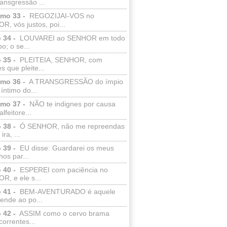
ransgressão ...
lmo 33 -
REGOZIJAI-VOS no
, vós justos, poi...
 34 -
LOUVAREI ao SENHOR em todo
o; o se...
 35 -
PLEITEIA, SENHOR, com
s que pleite...
lmo 36 -
A TRANSGRESSÃO do ímpio
 íntimo do...
lmo 37 -
NÃO te indignes por causa
lfeitore...
 38 -
Ó SENHOR, não me repreendas
ira, ...
 39 -
EU disse: Guardarei os meus
os par...
 40 -
ESPEREI com paciência no
R, e ele s...
 41 -
BEM-AVENTURADO é aquele
ende ao po...
 42 -
ASSIM como o cervo brama
correntes...