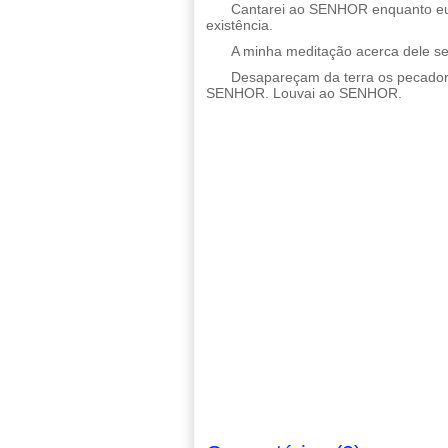
Cantarei ao SENHOR enquanto eu v
existência.
A minha meditação acerca dele s
Desapareçam da terra os pecadore
SENHOR. Louvai ao SENHOR.