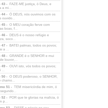
 43 -
FAZE-ME justiça, ó Deus, e
a a mi...
 44 -
Ó DEUS, nós ouvimos com os
 ouvido...
 45 -
O MEU coração ferve com
as boas, f...
 46 -
DEUS é o nosso refúgio e
eza, soco...
 47 -
BATEI palmas, todos os povos;
i a ...
 48 -
GRANDE é o SENHOR e mui
de louvor,...
 49 -
OUVI isto, vós todos os povos;
 ...
 50 -
O DEUS poderoso, o SENHOR,
e chamo...
lmo 51 -
TEM misericórdia de mim, ó
 segundo...
 52 -
POR que te glorias na malícia, ó
 p...
lmo 53 -
DISSE o néscio no seu