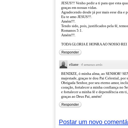
JESUS!!! Venho pedir a ti para que esta qu
graças em nossas vidas.
Agradecendo desde já por mais eese dia e po
Eu te amo JESUS!!!.
Amém!!!.
Tendo sido, pois, justificados pela fé, tem
Romanos 5:1.
Amém!!!.
TODA GLORIA E HONRA AO NOSSO REI D
Responder
eliane
·
4 semanas atrás
BENDIZE, ó minha alma, ao SENHOR! SENHOR
majestade, graças te dou Pai Celestial, por s
Obrigada Senhor, por seu eterno amor, incl
coração, fortalecer a minha confiança no S
e fortalecer a minha fé e dependência em ti,
graças ao Deus Pai, amém!
Responder
Postar um novo comentá