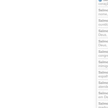
coraçã
Salmo
nome, 
Salmo
ouvido
Salmo
Deus, 
Salmo
Deus, 
Salmo
congr
Salmo
inimigo
Salmo
espalh
Salmo
atende
Salmo
em Deu
Salmo
madrug