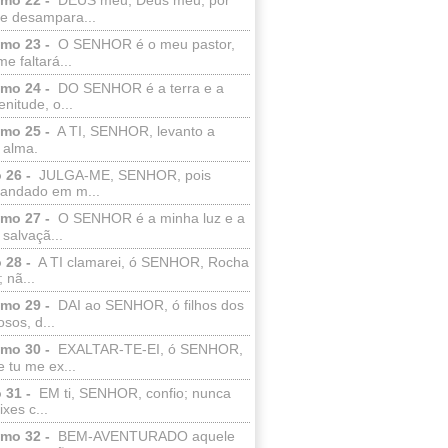
e desampara...
lmo 23 -
O SENHOR é o meu pastor,
e faltará...
lmo 24 -
DO SENHOR é a terra e a
enitude, o...
lmo 25 -
A TI, SENHOR, levanto a
 alma.
 26 -
JULGA-ME, SENHOR, pois
 andado em m...
lmo 27 -
O SENHOR é a minha luz e a
salvaçã...
 28 -
A TI clamarei, ó SENHOR, Rocha
 nã...
lmo 29 -
DAI ao SENHOR, ó filhos dos
sos, d...
lmo 30 -
EXALTAR-TE-EI, ó SENHOR,
 tu me ex...
 31 -
EM ti, SENHOR, confio; nunca
xes c...
lmo 32 -
BEM-AVENTURADO aquele