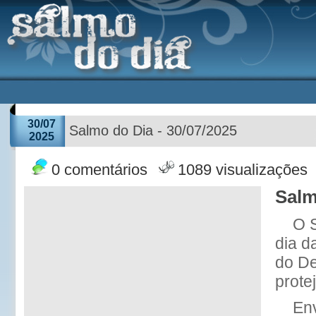
30/07
Salmo do Dia - 30/07/2025
2025
0 comentários
1089 visualizações
Salm
O 
dia d
do De
protej
Env