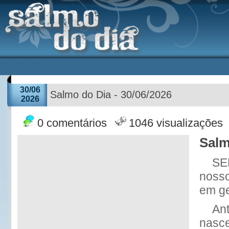
30/06
Salmo do Dia - 30/06/2026
2026
0 comentários
1046 visualizações
Salm
SE
nosso
em g
An
nasce