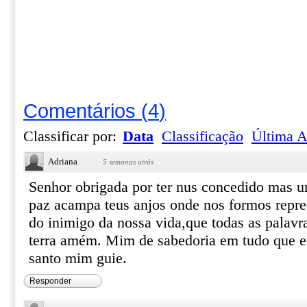
Comentários
(
4
)
Classificar por:
Data
Classificação
Última A
Adriana
·
5 semanas atrás
Senhor obrigada por ter nus concedido mas u
paz acampa teus anjos onde nos formos repre
do inimigo da nossa vida,que todas as palavra
terra amém. Mim de sabedoria em tudo que eu 
santo mim guie.
Responder