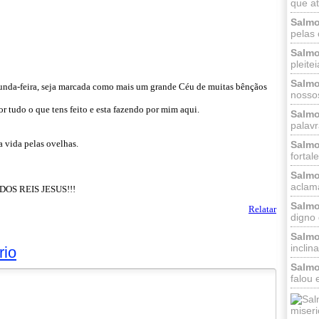
que at
Salmo
pelas 
Salmo
pleitei
Salmo
egunda-feira, seja marcada como mais um grande Céu de muitas bênçãos
nossos
r tudo o que tens feito e esta fazendo por mim aqui.
Salmo
palavr
a vida pelas ovelhas.
Salmo
fortal
Salmo
aclama
OS REIS JESUS!!!
Salmo
Relatar
digno 
Salmo
inclinai
rio
Salmo
falou 
miseri