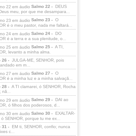
Salmo 22 -
DEUS
Deus meu, por que me desampara...
Salmo 23 -
O
R é o meu pastor, nada me faltará...
Salmo 24 -
DO
 é a terra e a sua plenitude, o...
Salmo 25 -
A TI,
R, levanto a minha alma.
 26 -
JULGA-ME, SENHOR, pois
 andado em m...
Salmo 27 -
O
R é a minha luz e a minha salvaçã...
 28 -
A TI clamarei, ó SENHOR, Rocha
 nã...
Salmo 29 -
DAI ao
, ó filhos dos poderosos, d...
Salmo 30 -
EXALTAR-
, ó SENHOR, porque tu me ex...
 31 -
EM ti, SENHOR, confio; nunca
xes c...