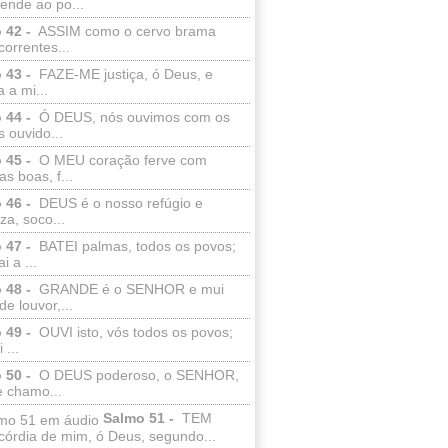
ende ao po...
 42 -
ASSIM como o cervo brama
correntes...
 43 -
FAZE-ME justiça, ó Deus, e
a a mi...
 44 -
Ó DEUS, nós ouvimos com os
 ouvido...
 45 -
O MEU coração ferve com
as boas, f...
 46 -
DEUS é o nosso refúgio e
eza, soco...
 47 -
BATEI palmas, todos os povos;
i a ...
 48 -
GRANDE é o SENHOR e mui
de louvor,...
 49 -
OUVI isto, vós todos os povos;
 ...
 50 -
O DEUS poderoso, o SENHOR,
e chamo...
Salmo 51 -
TEM
córdia de mim, ó Deus, segundo...