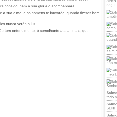
AVEN
segu..
rá consigo, nem a sua glória o acompanhará.
se a sua alma; e os homens te louvarão, quando fizeres bem
amotin
les nunca verão a luz.
como s
o tem entendimento, é semelhante aos animais, que
quand
às mi
não me
meu De
Senhor
Salmo
todo o
Salmo
SENHO
Salmo