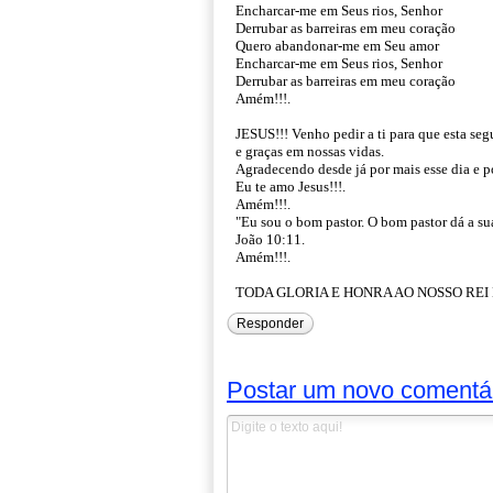
Encharcar-me em Seus rios, Senhor
Derrubar as barreiras em meu coração
Quero abandonar-me em Seu amor
Encharcar-me em Seus rios, Senhor
Derrubar as barreiras em meu coração
Amém!!!.
JESUS!!! Venho pedir a ti para que esta s
e graças em nossas vidas.
Agradecendo desde já por mais esse dia e po
Eu te amo Jesus!!!.
Amém!!!.
"Eu sou o bom pastor. O bom pastor dá a su
João 10:11.
Amém!!!.
TODA GLORIA E HONRA AO NOSSO REI D
Responder
Postar um novo comentá