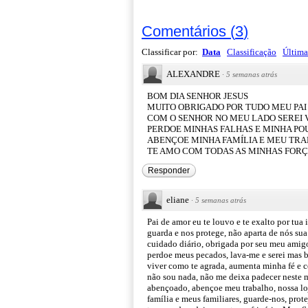
Comentários
(
3
)
Classificar por:
Data
Classificação
Última
ALEXANDRE
·
5 semanas atrás
BOM DIA SENHOR JESUS
MUITO OBRIGADO POR TUDO MEU PAI
COM O SENHOR NO MEU LADO SEREI
PERDOE MINHAS FALHAS E MINHA PO
ABENÇOE MINHA FAMÍLIA E MEU TR
TE AMO COM TODAS AS MINHAS FOR
Responder
eliane
·
5 semanas atrás
Pai de amor eu te louvo e te exalto por tu
guarda e nos protege, não aparta de nós sua
cuidado diário, obrigada por seu meu amigo
perdoe meus pecados, lava-me e serei mas b
viver como te agrada, aumenta minha fé e c
não sou nada, não me deixa padecer neste 
abençoado, abençoe meu trabalho, nossa loj
família e meus familiares, guarde-nos, prot