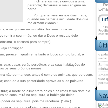
Inclinarei os meus ouvidos a uma
Re
parábola; declararei o meu enigma na
harpa.
E-mai
Por que temerei eu nos dias maus,
quando me cercar a iniqüidade dos que
me armam ciladas?
* P
da, e se gloriam na multidão das suas riquezas,
FeedBu
esse tr
 remir a seu irmão, ou dar a Deus o resgate dele
aríssima, e cessará para sempre),
Últ
 veja corrupção.
em; perecem igualmente tanto o louco como o brutal, e
q pala
isabel
as suas casas serão perpétuas e as suas habitações de
Senho
ras os seus próprios nomes.
minha
nra não permanece; antes é como os animais, que perecem.
Amém 
tudo q
ra; contudo a sua posteridade aprova as suas palavras.
porque
ura; a morte se alimentará deles e os retos terão domínio
Nav
ra se consumirá na sepultura, a habitação deles.
poder da sepultura, pois me receberá. (Selá.)
iquece, quando a glória da sua casa se engrandece.