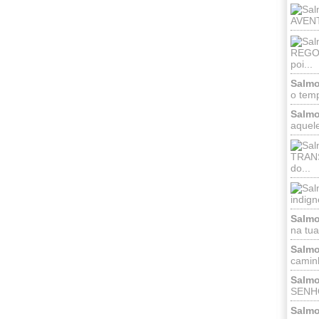
AVENT
REGOZ
poi...
Salmo
o temp
Salmo
aquele
TRANS
do...
indign
Salmo
na tua 
Salmo
caminh
Salmo
SENHO
Salmo