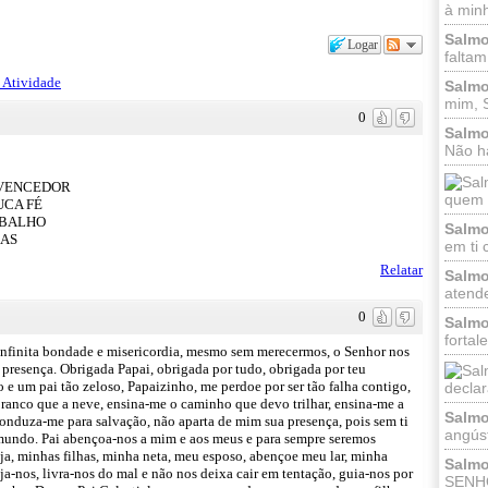
à minh
Salmo
Logar
faltam
 Atividade
Salmo
mim, 
0
Salmo
Não há
 VENCEDOR
quem h
UCA FÉ
ABALHO
Salmo
ÇAS
em ti 
Relatar
Salmo
atende
0
Salmo
fortal
a infinita bondade e misericordia, mesmo sem merecermos, o Senhor nos
 presença. Obrigada Papai, obrigada por tudo, obrigada por teu
 e um pai tão zeloso, Papaizinho, me perdoe por ser tão falha contigo,
declar
ranco que a neve, ensina-me o caminho que devo trilhar, ensina-me a
Salmo
onduza-me para salvação, não aparta de mim sua presença, pois sem ti
angúst
mundo. Pai abençoa-nos a mim e aos meus e para sempre seremos
a, minhas filhas, minha neta, meu esposo, abençoe meu lar, minha
Salmo
eja-nos, livra-nos do mal e não nos deixa cair em tentação, guia-nos por
SENHO