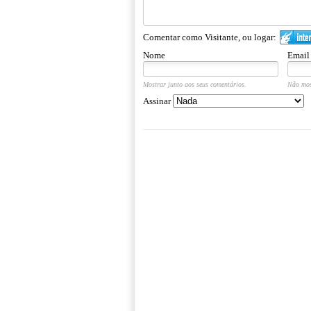
Comentar como Visitante, ou logar:
Nome
Email
Mostrar junto aos seus comentários.
Não mos
Assinar