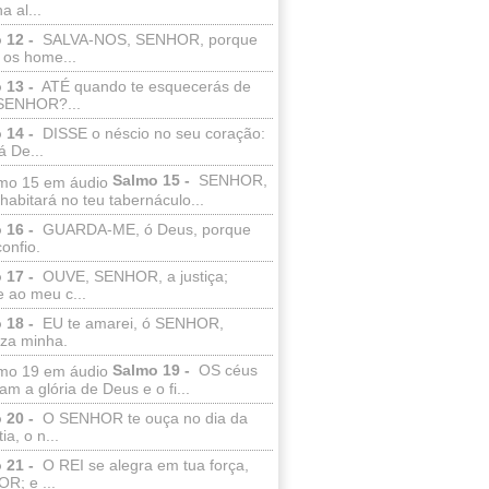
a al...
 12 -
SALVA-NOS, SENHOR, porque
 os home...
 13 -
ATÉ quando te esquecerás de
SENHOR?...
 14 -
DISSE o néscio no seu coração:
 De...
Salmo 15 -
SENHOR,
abitará no teu tabernáculo...
 16 -
GUARDA-ME, ó Deus, porque
confio.
 17 -
OUVE, SENHOR, a justiça;
 ao meu c...
 18 -
EU te amarei, ó SENHOR,
eza minha.
Salmo 19 -
OS céus
am a glória de Deus e o fi...
 20 -
O SENHOR te ouça no dia da
ia, o n...
 21 -
O REI se alegra em tua força,
R; e ...