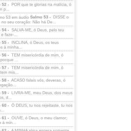
 52 -
POR que te glorias na malícia, ó
 p...
Salmo 53 -
DISSE o
 no seu coração: Não há De...
 54 -
SALVA-ME, ó Deus, pelo teu
e faze-...
 55 -
INCLINA, ó Deus, os teus
s à minha...
 56 -
TEM misericórdia de mim, ó
porque ...
 57 -
TEM misericórdia de mim, ó
tem mis...
 58 -
ACASO falais vós, deveras, ó
egação...
 59 -
LIVRA-ME, meu Deus, dos meus
s, d...
 60 -
Ó DEUS, tu nos rejeitaste, tu nos
...
 61 -
OUVE, ó Deus, o meu clamor;
 à min...
 62 -
A MINHA alma espera somente