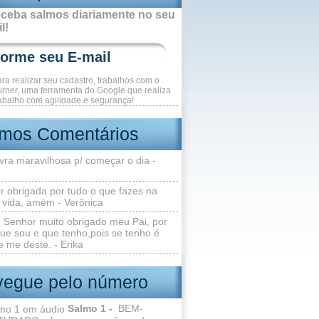
ceba salmos diariamente no seu
l!
ara realizar seu cadastro, trabalhos com o
rner, uma ferramenta do Google que realiza
abalho com agilidade e segurança!
imos Comentários
vra maravilhosa p/ começar o dia -
r obrigada por tudo o que fazes na
 vida, amém - Verônica
Senhor muito obrigado meu Pai, por
ue sou e que tenho,pois se tenho é
 me deste. - Erika
egue pelo número
Salmo 1 -
BEM-