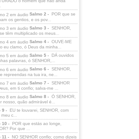
TURADO o homem que não anda
.
Salmo 2 -
POR que se
am os gentios, e os pov...
Salmo 3 -
SENHOR,
e têm multiplicado os meus...
Salmo 4 -
OUVE-ME
o eu clamo, ó Deus da minha...
Salmo 5 -
DÁ ouvidos
nhas palavras, ó SENHOR,...
Salmo 6 -
SENHOR,
 repreendas na tua ira, ne...
Salmo 7 -
SENHOR
us, em ti confio; salva-me ...
Salmo 8 -
Ó SENHOR,
 nosso, quão admirável é...
 9 -
EU te louvarei, SENHOR, com
 meu c...
 10 -
POR que estás ao longe,
R? Por que ...
 11 -
NO SENHOR confio; como dizeis