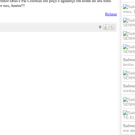
Senhor Deus e Pai Celestial oro peço e agradeço em nome do seu filho
bre nos, Amém!!!
meu, 
Relatar
SENHO
0
SENHOR
SENHO
Salmo
tenho
SENHO
Salmo
minha;
SENHOR
TE-EI
Salmo
me dei