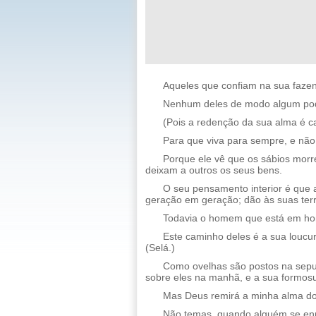
Aqueles que confiam na sua fazen
Nenhum deles de modo algum pode
(Pois a redenção da sua alma é c
Para que viva para sempre, e não
Porque ele vê que os sábios morr
deixam a outros os seus bens.
O seu pensamento interior é que 
geração em geração; dão às suas ter
Todavia o homem que está em ho
Este caminho deles é a sua loucu
(Selá.)
Como ovelhas são postos na sepult
sobre eles na manhã, e a sua formosu
Mas Deus remirá a minha alma do 
Não temas, quando alguém se enr