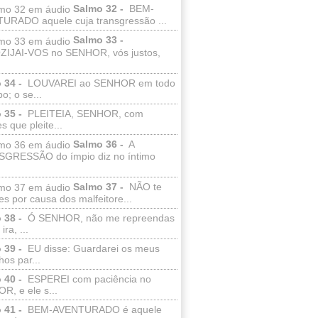
Salmo 32 -
BEM-
URADO aquele cuja transgressão ...
Salmo 33 -
IJAI-VOS no SENHOR, vós justos,
 34 -
LOUVAREI ao SENHOR em todo
o; o se...
 35 -
PLEITEIA, SENHOR, com
s que pleite...
Salmo 36 -
A
GRESSÃO do ímpio diz no íntimo
Salmo 37 -
NÃO te
es por causa dos malfeitore...
 38 -
Ó SENHOR, não me repreendas
ira, ...
 39 -
EU disse: Guardarei os meus
os par...
 40 -
ESPEREI com paciência no
R, e ele s...
 41 -
BEM-AVENTURADO é aquele