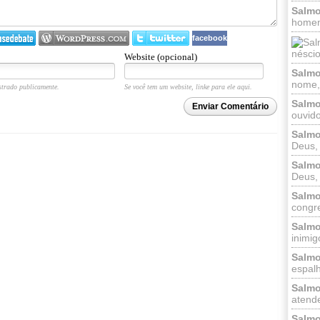
Salmo
homem
facebook
néscio
Website (opcional)
Salmo
nome, 
trado publicamente.
Se você tem um website, linke para ele aqui.
Salmo
Enviar Comentário
ouvido
Salmo
Deus, 
Salmo
Deus, 
Salmo
congr
Salmo
inimigo
Salmo
espalh
Salmo
atende
Salmo