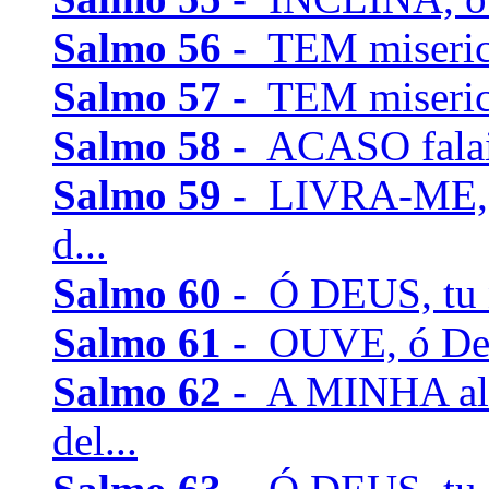
Salmo 56 -
TEM misericó
Salmo 57 -
TEM misericó
Salmo 58 -
ACASO falais
Salmo 59 -
LIVRA-ME, m
d...
Salmo 60 -
Ó DEUS, tu no
Salmo 61 -
OUVE, ó Deus
Salmo 62 -
A MINHA alm
del...