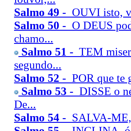
Salmo 49 -
OUVI isto, vó
Salmo 50 -
O DEUS pode
chamo...
Salmo 51 -
TEM miseri
segundo...
Salmo 52 -
POR que te g
Salmo 53 -
DISSE o né
De...
Salmo 54 -
SALVA-ME, ó 
Salmo 55 -
INCLINA, ó D