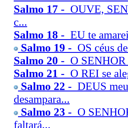
Salmo 17 -
OUVE, SENHO
c...
Salmo 18 -
EU te amarei
Salmo 19 -
OS céus dec
Salmo 20 -
O SENHOR te 
Salmo 21 -
O REI se ale
Salmo 22 -
DEUS meu,
desampara...
Salmo 23 -
O SENHOR é
faltará...