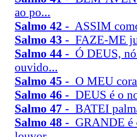
ao po...
Salmo 42 -
ASSIM como o
Salmo 43 -
FAZE-ME justi
Salmo 44 -
Ó DEUS, nós
ouvido...
Salmo 45 -
O MEU coraçã
Salmo 46 -
DEUS é o noss
Salmo 47 -
BATEI palmas
Salmo 48 -
GRANDE é o
louvor,...