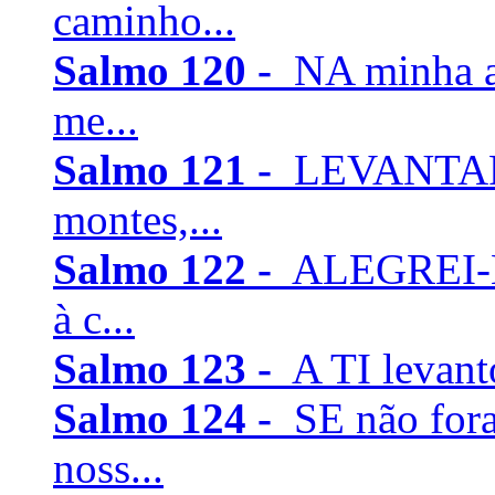
caminho...
Salmo 120 -
NA minha a
me...
Salmo 121 -
LEVANTAREI
montes,...
Salmo 122 -
ALEGREI-M
à c...
Salmo 123 -
A TI levanto
Salmo 124 -
SE não for
noss...