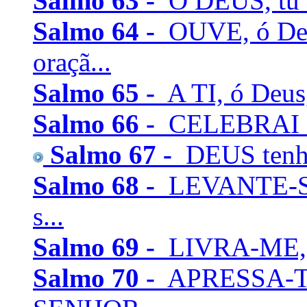
Salmo 63 -
Ó DEUS, tu é
Salmo 64 -
OUVE, ó Deu
oraçã...
Salmo 65 -
A TI, ó Deus,
Salmo 66 -
CELEBRAI com
Salmo 67 -
DEUS tenha 
Salmo 68 -
LEVANTE-SE 
s...
Salmo 69 -
LIVRA-ME, ó 
Salmo 70 -
APRESSA-TE,