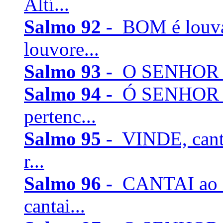
Altí...
Salmo 92 -
BOM é louva
louvore...
Salmo 93 -
O SENHOR rei
Salmo 94 -
Ó SENHOR De
pertenc...
Salmo 95 -
VINDE, cant
r...
Salmo 96 -
CANTAI ao 
cantai...