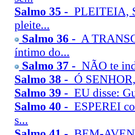
Salmo 35 -
PLEITEIA, 
pleite...
Salmo 36 -
A TRANSGR
íntimo do...
Salmo 37 -
NÃO te indi
Salmo 38 -
Ó SENHOR, nã
Salmo 39 -
EU disse: Gu
Salmo 40 -
ESPEREI com
s...
Salmo 41 -
BEM-AVENTU