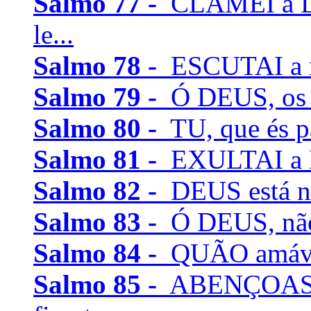
Salmo 77 -
CLAMEI a De
le...
Salmo 78 -
ESCUTAI a mi
Salmo 79 -
Ó DEUS, os g
Salmo 80 -
TU, que és pa
Salmo 81 -
EXULTAI a Deu
Salmo 82 -
DEUS está na
Salmo 83 -
Ó DEUS, não e
Salmo 84 -
QUÃO amáveis
Salmo 85 -
ABENÇOASTE