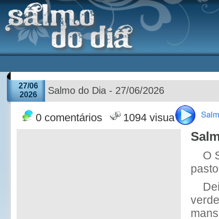
27/06
Salmo do Dia - 27/06/2026
2026
0 comentários
1094 visualizações
Salm
O 
pasto
De
verde
mans