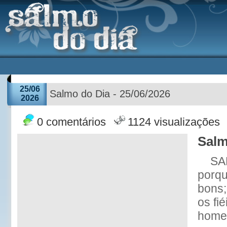
25/06
Salmo do Dia - 25/06/2026
2026
0 comentários
1124 visualizações
Salm
SA
porqu
bons;
os fié
home