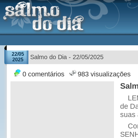
22/05
Salmo do Dia - 22/05/2025
2025
0 comentários
983 visualizações
Salm
LE
de Da
suas 
Co
SENHO