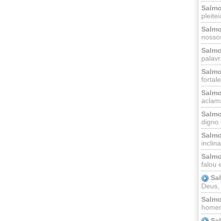
Salmo
pleitei
Salmo
nossos
Salmo
palavr
Salmo
fortal
Salmo
aclama
Salmo
digno 
Salmo
inclinai
Salmo
falou 
Sa
Deus,
Salmo
homem
Sa