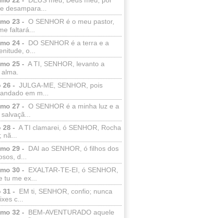
e desampara...
lmo 23 -
O SENHOR é o meu pastor,
e faltará...
lmo 24 -
DO SENHOR é a terra e a
enitude, o...
lmo 25 -
A TI, SENHOR, levanto a
 alma.
 26 -
JULGA-ME, SENHOR, pois
 andado em m...
lmo 27 -
O SENHOR é a minha luz e a
salvaçã...
 28 -
A TI clamarei, ó SENHOR, Rocha
 nã...
lmo 29 -
DAI ao SENHOR, ó filhos dos
sos, d...
lmo 30 -
EXALTAR-TE-EI, ó SENHOR,
 tu me ex...
 31 -
EM ti, SENHOR, confio; nunca
xes c...
lmo 32 -
BEM-AVENTURADO aquele