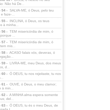
o: Não há De...
 54 -
SALVA-ME, ó Deus, pelo teu
e faze-...
 55 -
INCLINA, ó Deus, os teus
s à minha...
 56 -
TEM misericórdia de mim, ó
porque ...
 57 -
TEM misericórdia de mim, ó
tem mis...
 58 -
ACASO falais vós, deveras, ó
egação...
 59 -
LIVRA-ME, meu Deus, dos meus
s, d...
 60 -
Ó DEUS, tu nos rejeitaste, tu nos
...
 61 -
OUVE, ó Deus, o meu clamor;
 à min...
 62 -
A MINHA alma espera somente
s; del...
 63 -
Ó DEUS, tu és o meu Deus, de
ada t...