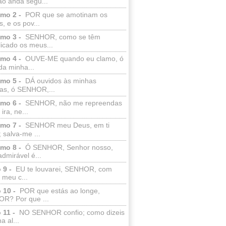
ão anda segu...
lmo 2 -
POR que se amotinam os
s, e os pov...
lmo 3 -
SENHOR, como se têm
licado os meus...
lmo 4 -
OUVE-ME quando eu clamo, ó
da minha...
lmo 5 -
DÁ ouvidos às minhas
ras, ó SENHOR,...
lmo 6 -
SENHOR, não me repreendas
ira, ne...
lmo 7 -
SENHOR meu Deus, em ti
; salva-me ...
lmo 8 -
Ó SENHOR, Senhor nosso,
dmirável é...
 9 -
EU te louvarei, SENHOR, com
 meu c...
 10 -
POR que estás ao longe,
R? Por que ...
 11 -
NO SENHOR confio; como dizeis
a al...