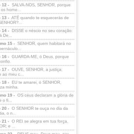
 12 -
SALVA-NOS, SENHOR, porque
 os home...
 13 -
ATÉ quando te esquecerás de
SENHOR?...
 14 -
DISSE o néscio no seu coração:
 De...
lmo 15 -
SENHOR, quem habitará no
bernáculo...
 16 -
GUARDA-ME, ó Deus, porque
confio.
 17 -
OUVE, SENHOR, a justiça;
 ao meu c...
 18 -
EU te amarei, ó SENHOR,
eza minha.
lmo 19 -
OS céus declaram a glória de
o fi...
 20 -
O SENHOR te ouça no dia da
ia, o n...
 21 -
O REI se alegra em tua força,
R; e ...
lmo 22 -
DEUS meu, Deus meu, por