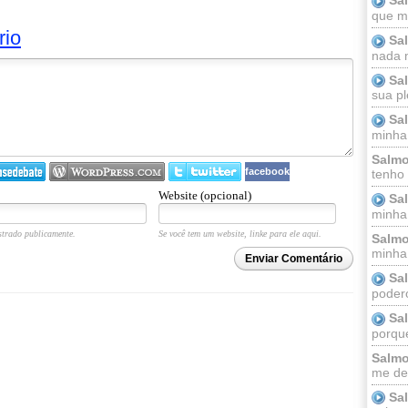
que m
rio
Sa
nada m
Sa
sua pl
Sa
minha
Salmo
facebook
tenho
Website (opcional)
Sa
minha 
trado publicamente.
Se você tem um website, linke para ele aqui.
Salmo
minha;
Enviar Comentário
Sa
podero
Sa
porque
Salmo
me dei
Sa