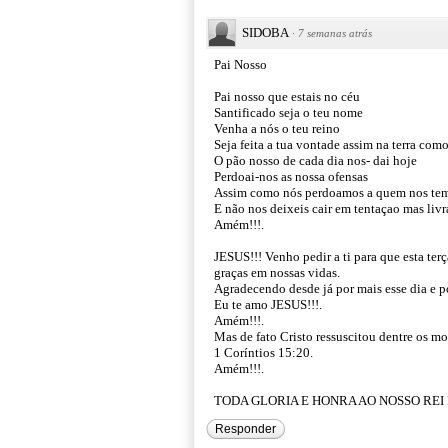
SIDOBA
·
7 semanas atrás
Pai Nosso
Pai nosso que estais no céu
Santificado seja o teu nome
Venha a nós o teu reino
Seja feita a tua vontade assim na terra com
O pão nosso de cada dia nos- dai hoje
Perdoai-nos as nossa ofensas
Assim como nós perdoamos a quem nos te
E não nos deixeis cair em tentaçao mas li
Amém!!!.
JESUS!!! Venho pedir a ti para que esta ter
graças em nossas vidas.
Agradecendo desde já por mais esse dia e po
Eu te amo JESUS!!!.
Amém!!!.
Mas de fato Cristo ressuscitou dentre os mo
1 Coríntios 15:20.
Amém!!!.
TODA GLORIA E HONRA AO NOSSO REI D
Responder