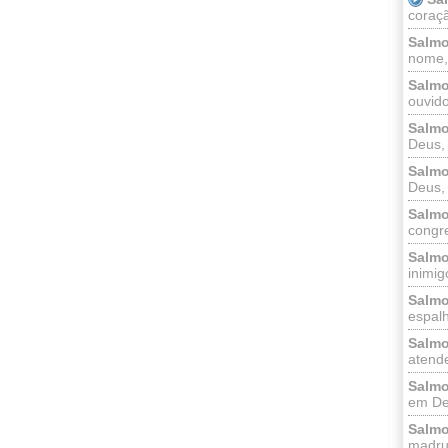
coraçã
Salmo
nome, 
Salmo
ouvido
Salmo
Deus, 
Salmo
Deus, 
Salmo
congr
Salmo
inimigo
Salmo
espalh
Salmo
atende
Salmo
em Deu
Salmo
madrug