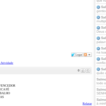
que n
Sa
gentio
Sa
multip
Sa
Deus 
Sa
palav
Sa
na tua 
Logar
Sa
confio
 Atividade
Sa
0
quão a
Salmo
todo o
 VENCEDOR
UCA FÉ
Salmo
ABALHO
SENHO
ÇAS
Salmo
à minh
Relatar