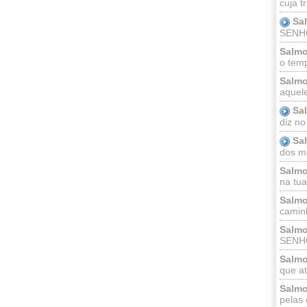
cuja t
Sa
SENHOR
Salmo
o temp
Salmo
aquele
Sa
diz no
Sa
dos ma
Salmo
na tua 
Salmo
caminh
Salmo
SENHO
Salmo
que at
Salmo
pelas 