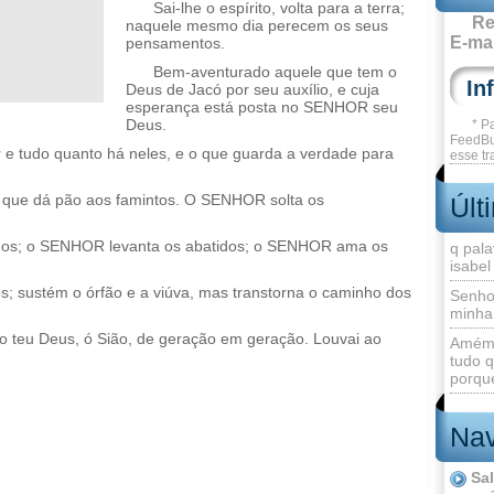
Sai-lhe o espírito, volta para a terra;
Re
naquele mesmo dia perecem os seus
E-mai
pensamentos.
Bem-aventurado aquele que tem o
Deus de Jacó por seu auxílio, e cuja
esperança está posta no SENHOR seu
Deus.
* P
FeedBu
r e tudo quanto há neles, e o que guarda a verdade para
esse tr
 o que dá pão aos famintos. O SENHOR solta os
Últ
os; o SENHOR levanta os abatidos; o SENHOR ama os
q pala
isabel
; sustém o órfão e a viúva, mas transtorna o caminho dos
Senho
minha
 teu Deus, ó Sião, de geração em geração. Louvai ao
Amém 
tudo q
porque
Nav
Sa