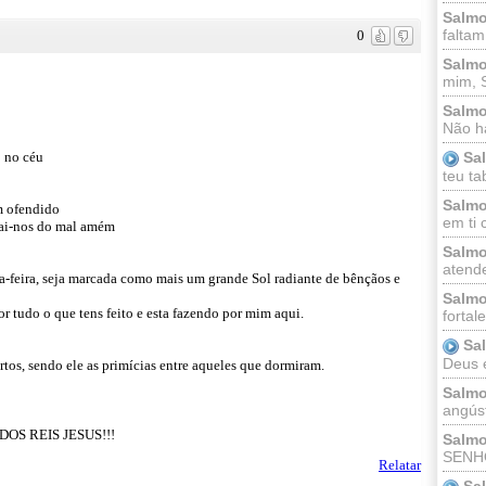
Salmo
faltam
0
Salmo
mim, 
Salmo
Não há
o no céu
Sa
teu ta
Salmo
m ofendido
em ti 
vrai-nos do mal amém
Salmo
atende
ça-feira, seja marcada como mais um grande Sol radiante de bênçãos e
Salmo
r tudo o que tens feito e esta fazendo por mim aqui.
fortal
Sa
Deus e 
rtos, sendo ele as primícias entre aqueles que dormiram.
Salmo
angúst
OS REIS JESUS!!!
Salmo
SENHO
Relatar
Sa