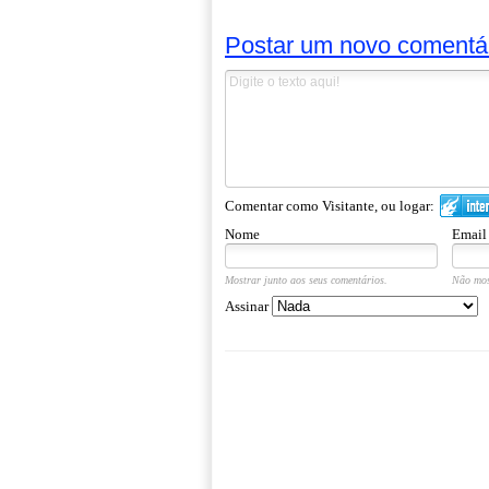
Postar um novo comentá
Comentar como Visitante, ou logar:
Nome
Email
Mostrar junto aos seus comentários.
Não mos
Assinar