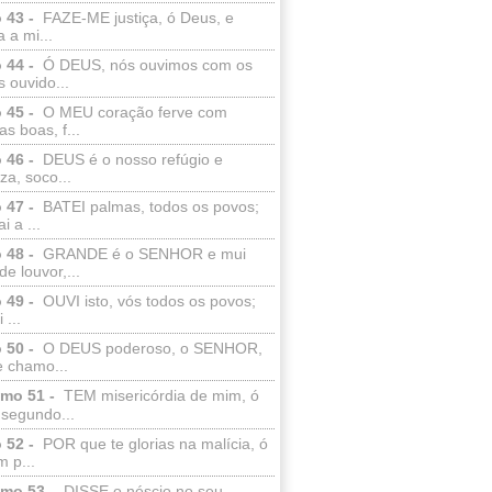
 43 -
FAZE-ME justiça, ó Deus, e
a a mi...
 44 -
Ó DEUS, nós ouvimos com os
 ouvido...
 45 -
O MEU coração ferve com
as boas, f...
 46 -
DEUS é o nosso refúgio e
eza, soco...
 47 -
BATEI palmas, todos os povos;
i a ...
 48 -
GRANDE é o SENHOR e mui
de louvor,...
 49 -
OUVI isto, vós todos os povos;
 ...
 50 -
O DEUS poderoso, o SENHOR,
e chamo...
lmo 51 -
TEM misericórdia de mim, ó
 segundo...
 52 -
POR que te glorias na malícia, ó
 p...
lmo 53 -
DISSE o néscio no seu