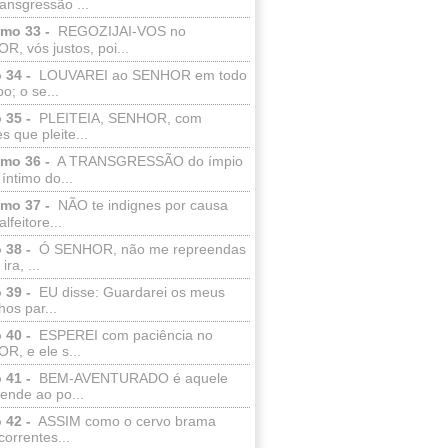
ransgressão ...
lmo 33 -
REGOZIJAI-VOS no
, vós justos, poi...
 34 -
LOUVAREI ao SENHOR em todo
o; o se...
 35 -
PLEITEIA, SENHOR, com
s que pleite...
lmo 36 -
A TRANSGRESSÃO do ímpio
 íntimo do...
lmo 37 -
NÃO te indignes por causa
lfeitore...
 38 -
Ó SENHOR, não me repreendas
ira, ...
 39 -
EU disse: Guardarei os meus
os par...
 40 -
ESPEREI com paciência no
R, e ele s...
 41 -
BEM-AVENTURADO é aquele
ende ao po...
 42 -
ASSIM como o cervo brama
correntes...