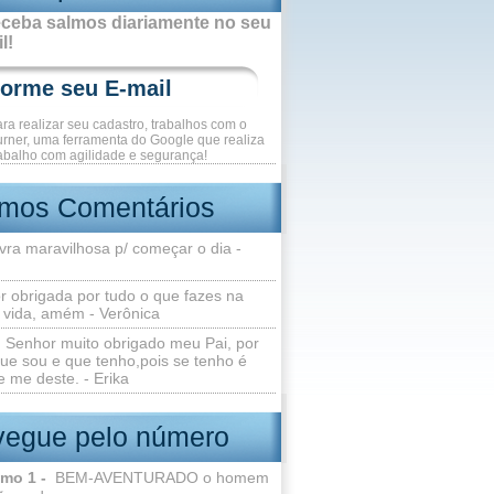
ceba salmos diariamente no seu
l!
ara realizar seu cadastro, trabalhos com o
rner, uma ferramenta do Google que realiza
abalho com agilidade e segurança!
imos Comentários
vra maravilhosa p/ começar o dia -
r obrigada por tudo o que fazes na
 vida, amém - Verônica
Senhor muito obrigado meu Pai, por
ue sou e que tenho,pois se tenho é
 me deste. - Erika
egue pelo número
lmo 1 -
BEM-AVENTURADO o homem