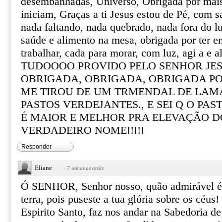
desembanhadas, Universo, Obrigada por mais
iniciam, Graças a ti Jesus estou de Pé, com 
nada faltando, nada quebrado, nada fora do lu
saúde e alimento na mesa, obrigada por ter e
trabalhar, cada para morar, com luz, agi a e a
TUDOOOO PROVIDO PELO SENHOR JES
OBRIGADA, OBRIGADA, OBRIGADA PO
ME TIROU DE UM TRMENDAL DE LAMA
PASTOS VERDEJANTES., E SEI Q O PA
É MAIOR E MELHOR PRA ELEVAÇÃO D
VERDADEIRO NOME!!!!!
Responder
Eliane
·
7 semanas atrás
Ó SENHOR, Senhor nosso, quão admirável é 
terra, pois puseste a tua glória sobre os céus
Espirito Santo, faz nos andar na Sabedoria d