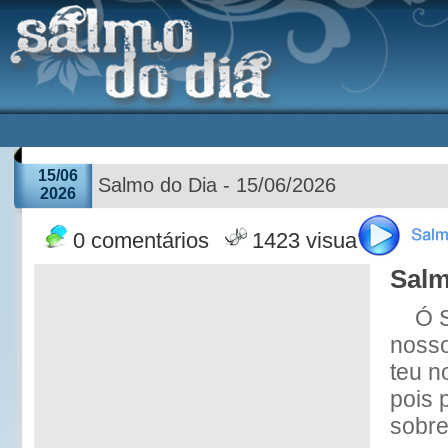
15/06
Salmo do Dia - 15/06/2026
2026
0 comentários
1423 visualizações
Salm
Ó 
nosso
teu n
pois 
sobre