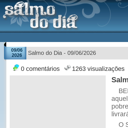
09/06
Salmo do Dia - 09/06/2026
2026
0 comentários
1263 visualizações
Salm
BE
aquel
pobr
livra
O 