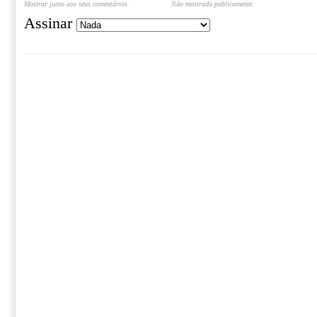
Mostrar junto aos seus comentários.
Não mostrado publicamente.
Assinar