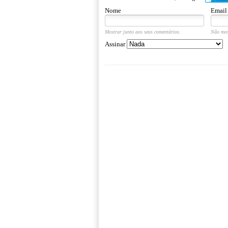
Nome
Email
Mostrar junto aos seus comentários.
Não mos
Assinar