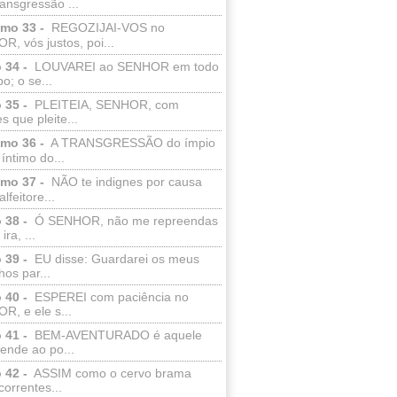
ransgressão ...
lmo 33 -
REGOZIJAI-VOS no
, vós justos, poi...
 34 -
LOUVAREI ao SENHOR em todo
o; o se...
 35 -
PLEITEIA, SENHOR, com
s que pleite...
lmo 36 -
A TRANSGRESSÃO do ímpio
 íntimo do...
lmo 37 -
NÃO te indignes por causa
lfeitore...
 38 -
Ó SENHOR, não me repreendas
ira, ...
 39 -
EU disse: Guardarei os meus
os par...
 40 -
ESPEREI com paciência no
R, e ele s...
 41 -
BEM-AVENTURADO é aquele
ende ao po...
 42 -
ASSIM como o cervo brama
correntes...