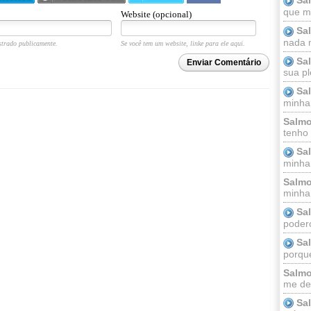
que m
Website (opcional)
Sa
nada m
trado publicamente.
Se você tem um website, linke para ele aqui.
Sa
Enviar Comentário
sua pl
Sa
minha
Salmo
tenho
Sa
minha 
Salmo
minha;
Sa
podero
Sa
porque
Salmo
me dei
Sa