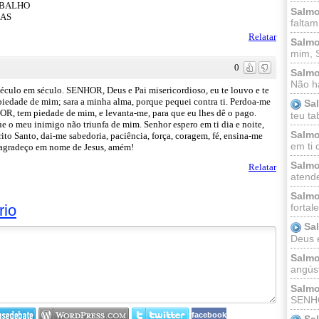
ABALHO
Salmo
ÇAS
faltam
Relatar
Salmo
mim, 
0
Salmo
Não há
éculo em século. SENHOR, Deus e Pai misericordioso, eu te louvo e te
 piedade de mim; sara a minha alma, porque pequei contra ti. Perdoa-me
Sa
OR, tem piedade de mim, e levanta-me, para que eu lhes dê o pago.
teu ta
ue o meu inimigo não triunfa de mim. Senhor espero em ti dia e noite,
Salmo
to Santo, dai-me sabedoria, paciência, força, coragem, fé, ensina-me
em ti 
e agradeço em nome de Jesus, amém!
Salmo
Relatar
atende
Salmo
rio
fortal
Sa
Deus e 
Salmo
angúst
Salmo
SENHO
facebook
Sa