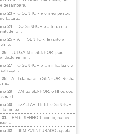
e desampara...
lmo 23 -
O SENHOR é o meu pastor,
e faltará...
lmo 24 -
DO SENHOR é a terra e a
enitude, o...
lmo 25 -
A TI, SENHOR, levanto a
 alma.
 26 -
JULGA-ME, SENHOR, pois
 andado em m...
lmo 27 -
O SENHOR é a minha luz e a
salvaçã...
 28 -
A TI clamarei, ó SENHOR, Rocha
 nã...
lmo 29 -
DAI ao SENHOR, ó filhos dos
sos, d...
lmo 30 -
EXALTAR-TE-EI, ó SENHOR,
 tu me ex...
 31 -
EM ti, SENHOR, confio; nunca
xes c...
lmo 32 -
BEM-AVENTURADO aquele