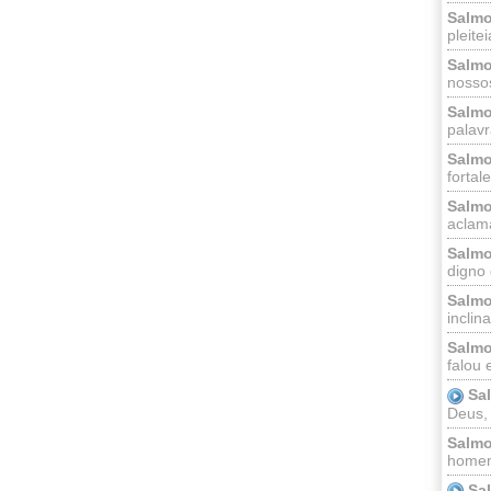
Salmo
pleitei
Salmo
nossos
Salmo
palavr
Salmo
fortal
Salmo
aclama
Salmo
digno 
Salmo
inclinai
Salmo
falou 
Sa
Deus,
Salmo
homem
Sa