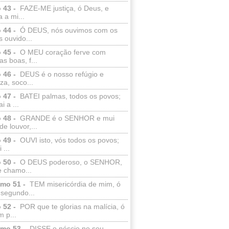
 43 -
FAZE-ME justiça, ó Deus, e
a a mi...
 44 -
Ó DEUS, nós ouvimos com os
 ouvido...
 45 -
O MEU coração ferve com
as boas, f...
 46 -
DEUS é o nosso refúgio e
eza, soco...
 47 -
BATEI palmas, todos os povos;
i a ...
 48 -
GRANDE é o SENHOR e mui
de louvor,...
 49 -
OUVI isto, vós todos os povos;
 ...
 50 -
O DEUS poderoso, o SENHOR,
e chamo...
lmo 51 -
TEM misericórdia de mim, ó
 segundo...
 52 -
POR que te glorias na malícia, ó
 p...
lmo 53 -
DISSE o néscio no seu