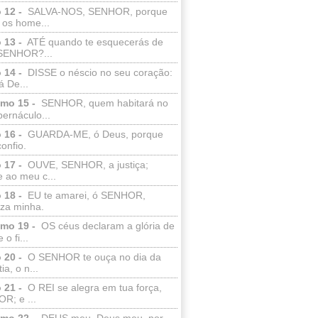
 12 -
SALVA-NOS, SENHOR, porque
 os home...
 13 -
ATÉ quando te esquecerás de
SENHOR?...
 14 -
DISSE o néscio no seu coração:
 De...
lmo 15 -
SENHOR, quem habitará no
bernáculo...
 16 -
GUARDA-ME, ó Deus, porque
confio.
 17 -
OUVE, SENHOR, a justiça;
 ao meu c...
 18 -
EU te amarei, ó SENHOR,
eza minha.
lmo 19 -
OS céus declaram a glória de
o fi...
 20 -
O SENHOR te ouça no dia da
ia, o n...
 21 -
O REI se alegra em tua força,
R; e ...
lmo 22 -
DEUS meu, Deus meu, por