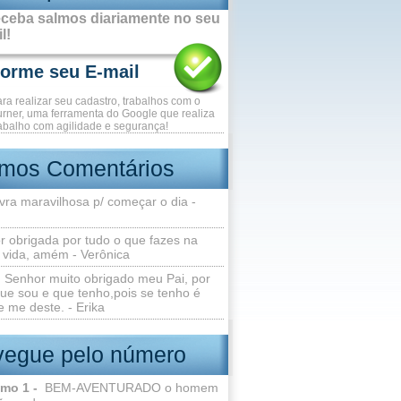
ceba salmos diariamente no seu
l!
ara realizar seu cadastro, trabalhos com o
rner, uma ferramenta do Google que realiza
abalho com agilidade e segurança!
imos Comentários
vra maravilhosa p/ começar o dia -
r obrigada por tudo o que fazes na
 vida, amém - Verônica
Senhor muito obrigado meu Pai, por
ue sou e que tenho,pois se tenho é
 me deste. - Erika
egue pelo número
lmo 1 -
BEM-AVENTURADO o homem