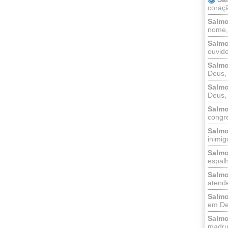
coraçã
Salmo
nome, 
Salmo
ouvido
Salmo
Deus, 
Salmo
Deus, 
Salmo
congr
Salmo
inimigo
Salmo
espalh
Salmo
atende
Salmo
em Deu
Salmo
madrug