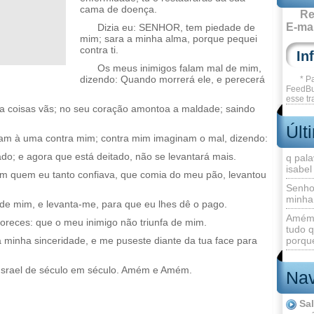
cama de doença.
Re
E-mai
Dizia eu: SENHOR, tem piedade de
mim; sara a minha alma, porque pequei
contra ti.
Os meus inimigos falam mal de mim,
dizendo: Quando morrerá ele, e perecerá
* P
FeedBu
esse tr
la coisas vãs; no seu coração amontoa a maldade; saindo
Últ
m à uma contra mim; contra mim imaginam o mal, dizendo:
; e agora que está deitado, não se levantará mais.
q pala
isabel
em quem eu tanto confiava, que comia do meu pão, levantou
Senho
minha
e mim, e levanta-me, para que eu lhes dê o pago.
Amém 
oreces: que o meu inimigo não triunfa de mim.
tudo q
 minha sinceridade, e me puseste diante da tua face para
porque
Israel de século em século. Amém e Amém.
Nav
Sa