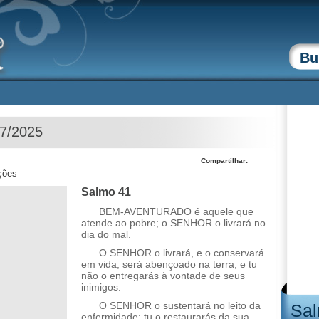
07/2025
Compartilhar:
ções
Salmo 41
BEM-AVENTURADO é aquele que
atende ao pobre; o SENHOR o livrará no
dia do mal.
O SENHOR o livrará, e o conservará
em vida; será abençoado na terra, e tu
não o entregarás à vontade de seus
inimigos.
O SENHOR o sustentará no leito da
Sal
enfermidade; tu o restaurarás da sua