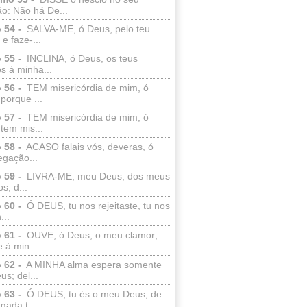
o: Não há De...
 54 -
SALVA-ME, ó Deus, pelo teu
e faze-...
 55 -
INCLINA, ó Deus, os teus
s à minha...
 56 -
TEM misericórdia de mim, ó
porque ...
 57 -
TEM misericórdia de mim, ó
tem mis...
 58 -
ACASO falais vós, deveras, ó
egação...
 59 -
LIVRA-ME, meu Deus, dos meus
s, d...
 60 -
Ó DEUS, tu nos rejeitaste, tu nos
...
 61 -
OUVE, ó Deus, o meu clamor;
 à min...
 62 -
A MINHA alma espera somente
s; del...
 63 -
Ó DEUS, tu és o meu Deus, de
ada t...