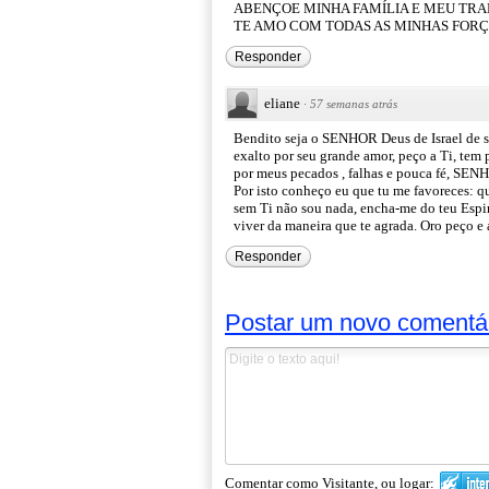
ABENÇOE MINHA FAMÍLIA E MEU TR
TE AMO COM TODAS AS MINHAS FOR
Responder
eliane
·
57 semanas atrás
Bendito seja o SENHOR Deus de Israel de s
exalto por seu grande amor, peço a Ti, tem
por meus pecados , falhas e pouca fé, SENH
Por isto conheço eu que tu me favoreces: q
sem Ti não sou nada, encha-me do teu Espiri
viver da maneira que te agrada. Oro peço 
Responder
Postar um novo comentá
Comentar como Visitante, ou logar: