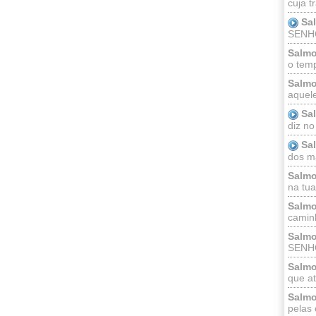
cuja t
Sa
SENHOR
Salmo
o temp
Salmo
aquele
Sa
diz no
Sa
dos ma
Salmo
na tua 
Salmo
caminh
Salmo
SENHO
Salmo
que at
Salmo
pelas 