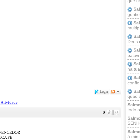
que n
Sa
gentio
Sa
multip
Sa
Deus 
Sa
palav
Sa
na tua 
Sa
confio
Sa
Logar
quão a
 Atividade
Salmo
todo o
0
Salmo
SENHO
Salmo
 VENCEDOR
à minh
UCA FÉ