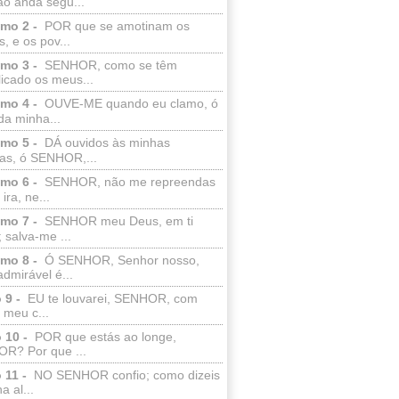
ão anda segu...
lmo 2 -
POR que se amotinam os
s, e os pov...
lmo 3 -
SENHOR, como se têm
licado os meus...
lmo 4 -
OUVE-ME quando eu clamo, ó
da minha...
lmo 5 -
DÁ ouvidos às minhas
ras, ó SENHOR,...
lmo 6 -
SENHOR, não me repreendas
ira, ne...
lmo 7 -
SENHOR meu Deus, em ti
; salva-me ...
lmo 8 -
Ó SENHOR, Senhor nosso,
dmirável é...
 9 -
EU te louvarei, SENHOR, com
 meu c...
 10 -
POR que estás ao longe,
R? Por que ...
 11 -
NO SENHOR confio; como dizeis
a al...