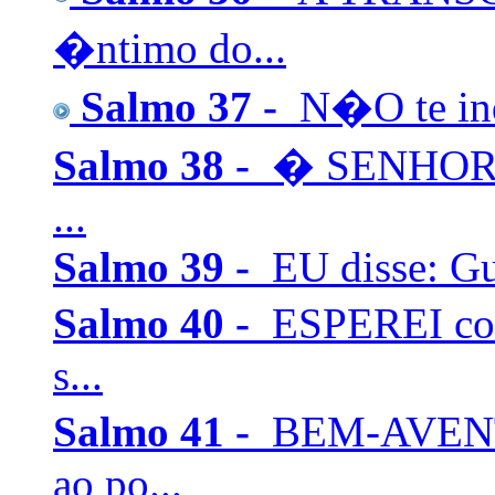
�ntimo do...
Salmo 37 -
N�O te indi
Salmo 38 -
� SENHOR, n
...
Salmo 39 -
EU disse: Gu
Salmo 40 -
ESPEREI com
s...
Salmo 41 -
BEM-AVENTU
ao po...