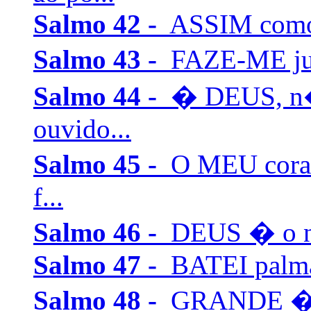
Salmo 42 -
ASSIM como o
Salmo 43 -
FAZE-ME just
Salmo 44 -
� DEUS, n�
ouvido...
Salmo 45 -
O MEU cora�
f...
Salmo 46 -
DEUS � o nos
Salmo 47 -
BATEI palmas
Salmo 48 -
GRANDE � o