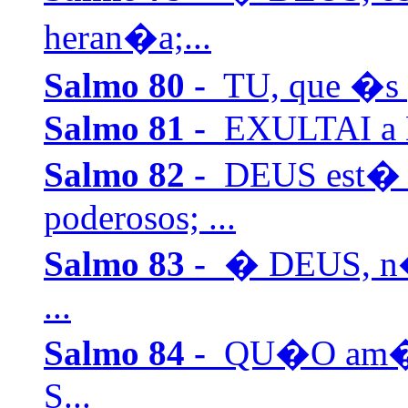
heran�a;...
Salmo 80 -
TU, que �s p
Salmo 81 -
EXULTAI a Deu
Salmo 82 -
DEUS est� 
poderosos; ...
Salmo 83 -
� DEUS, n�o
...
Salmo 84 -
QU�O am�ve
S...