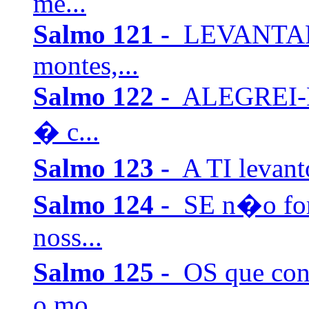
me...
Salmo 121 -
LEVANTAREI
montes,...
Salmo 122 -
ALEGREI-M
� c...
Salmo 123 -
A TI levant
Salmo 124 -
SE n�o for
noss...
Salmo 125 -
OS que co
o mo...