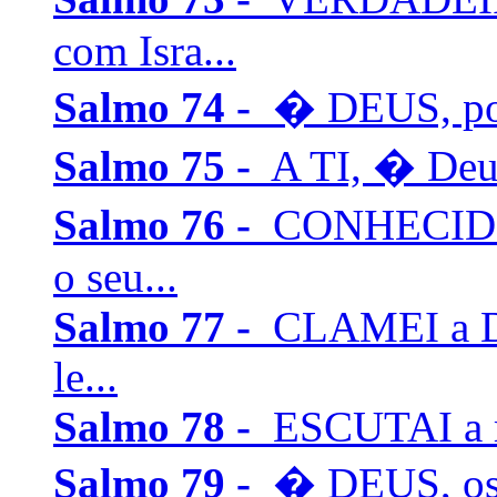
com Isra...
Salmo 74 -
� DEUS, por 
Salmo 75 -
A TI, � Deus,
Salmo 76 -
CONHECIDO 
o seu...
Salmo 77 -
CLAMEI a De
le...
Salmo 78 -
ESCUTAI a mi
Salmo 79 -
� DEUS, os 