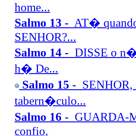
home...
Salmo 13 -
AT� quando 
SENHOR?...
Salmo 14 -
DISSE o n�
h� De...
Salmo 15 -
SENHOR, q
tabern�culo...
Salmo 16 -
GUARDA-ME,
confio.