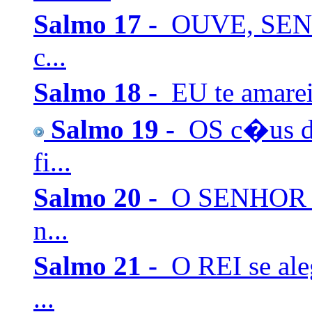
Salmo 17 -
OUVE, SENHO
c...
Salmo 18 -
EU te amare
Salmo 19 -
OS c�us de
fi...
Salmo 20 -
O SENHOR te
n...
Salmo 21 -
O REI se al
...