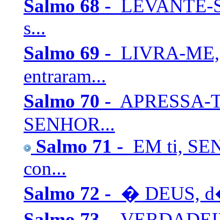
Salmo 68 -
LEVANTE-SE 
s...
Salmo 69 -
LIVRA-ME, 
entraram...
Salmo 70 -
APRESSA-TE,
SENHOR...
Salmo 71 -
EM ti, SEN
con...
Salmo 72 -
� DEUS, d� a
Salmo 73 -
VERDADEIR