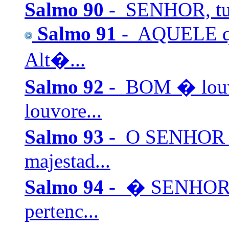
Salmo 90 -
SENHOR, tu t
Salmo 91 -
AQUELE que
Alt�...
Salmo 92 -
BOM � louva
louvore...
Salmo 93 -
O SENHOR re
majestad...
Salmo 94 -
� SENHOR D
pertenc...