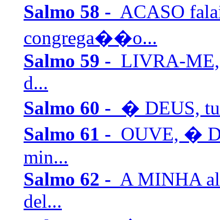
Salmo 58 -
ACASO falai
congrega��o...
Salmo 59 -
LIVRA-ME, m
d...
Salmo 60 -
� DEUS, tu no
Salmo 61 -
OUVE, � Deu
min...
Salmo 62 -
A MINHA alm
del...