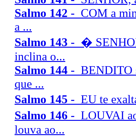
Salmo 142 -
COM a min
a ...
Salmo 143 -
� SENHOR,
inclina o...
Salmo 144 -
BENDITO se
que ...
Salmo 145 -
EU te exalta
Salmo 146 -
LOUVAI ao
louva ao...